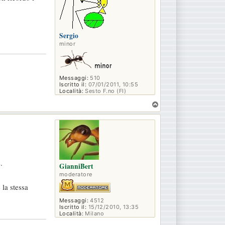
Sergio
minor
Messaggi:
510
Iscritto il:
07/01/2011, 10:55
Località:
Sesto F.no (FI)
T
o
p
.
GianniBert
moderatore
 la stessa
Messaggi:
4512
Iscritto il:
15/12/2010, 13:35
Località:
Milano