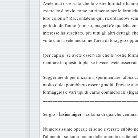
Avete mai osservato che le vostre formiche hann
s
essere così ovvio come nutrimento per le formiche,
a
loro colonie? Raccontatene qui, ricordandovi sempr
g
periodo dell'anno (non so, magari c'è qualche corr
g
interesse ha suscitato, più tutti gli altri dettagli 
i
volte che l'avete messo nell'area di foraggio oppur
o
(per capirsi: se avete osservato che le vostre for
rientrare in questo topic; se invece avete osservat
Suggerimenti per iniziare a sperimentare: albicocche
molto dolci potrebbero essere graditi. Provate anc
formaggio) e vari tipi di carne commerciale (fega
______________________________________
lasius niger
Sergio -
- colonia di qualche centina
Numerosissime operaie si sono riversate subito ne
l'alimento, soltanto poche delle operaie uscite ne