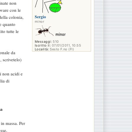
inate non
ovare con le
Sergio
ella colonia,
minor
 e quanto
ito tutte le
Messaggi:
510
Iscritto il:
07/01/2011, 10:55
Località:
Sesto F.no (FI)
ionale da
, scrivetelo)
ti non acidi e
lia di
na
 in massa. Per
esse,