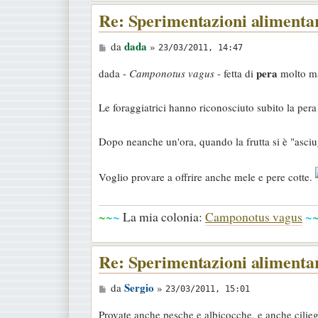
Re: Sperimentazioni alimenta
M
dada
da
»
23/03/2011, 14:47
e
pera
dada -
Camponotus vagus
- fetta di
molto ma
s
s
Le foraggiatrici hanno riconosciuto subito la pera e
a
g
Dopo neanche un'ora, quando la frutta si è "asciu
g
i
Voglio provare a offrire anche mele e pere cotte.
o
~
~
~
La mia colonia:
Camponotus vagus
~
Re: Sperimentazioni alimenta
M
Sergio
da
»
23/03/2011, 15:01
e
Provate anche pesche e albicocche, e anche cilieg