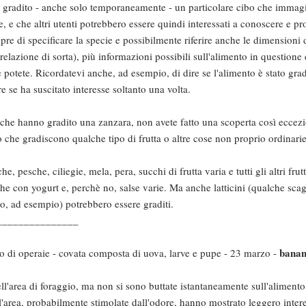
o gradito - anche solo temporaneamente - un particolare cibo che immag
 e che altri utenti potrebbero essere quindi interessati a conoscere e pr
e di specificare la specie e possibilmente riferire anche le dimensioni d
elazione di sorta), più informazioni possibili sull'alimento in questione
che potete. Ricordatevi anche, ad esempio, di dire se l'alimento è stato grad
e se ha suscitato interesse soltanto una volta.
miche hanno gradito una zanzara, non avete fatto una scoperta così eccez
o che gradiscono qualche tipo di frutta o altre cose non proprio ordinarie
, pesche, ciliegie, mela, pera, succhi di frutta varia e tutti gli altri frut
he con yogurt e, perchè no, salse varie. Ma anche latticini (qualche scag
to, ad esempio) potrebbero essere graditi.
_______________
bana
io di operaie - covata composta di uova, larve e pupe - 23 marzo -
ll'area di foraggio, ma non si sono buttate istantaneamente sull'alimento
ll'area, probabilmente stimolate dall'odore, hanno mostrato leggero inter