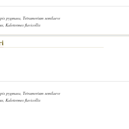
lepis pygmaea, Tetramorium semilaeve
us, Kalotermes flavicollis
ri
lepis pygmaea, Tetramorium semilaeve
us, Kalotermes flavicollis