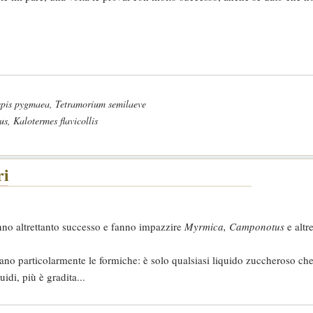
lepis pygmaea, Tetramorium semilaeve
us, Kalotermes flavicollis
ri
anno altrettanto successo e fanno impazzire
Myrmica, Camponotus
e altre
irano particolarmente le formiche: è solo qualsiasi liquido zuccheroso che
idi, più è gradita...