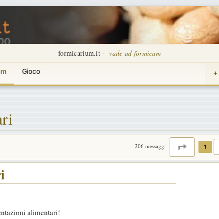
formicarium.it ·
vade ad formicam
um
Gioco
+
ri
PAGINA
1
206 messaggi
1
i
entazioni alimentari!