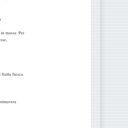
a
 in massa. Per
esse,
 frutta fresca.
 primavera