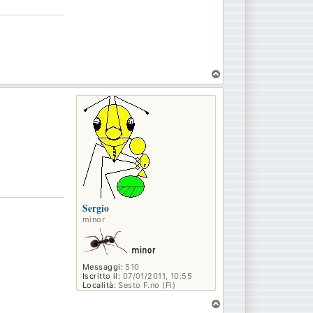
T
o
p
Sergio
minor
Messaggi:
510
Iscritto il:
07/01/2011, 10:55
Località:
Sesto F.no (FI)
T