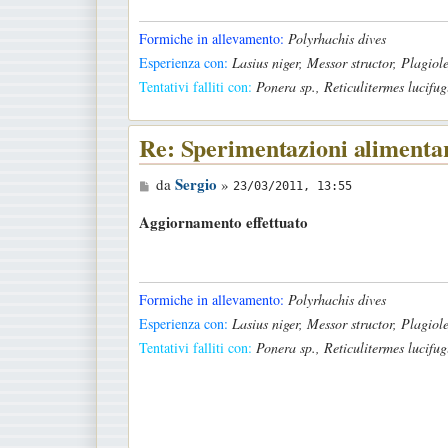
Formiche in allevamento:
Polyrhachis dives
Esperienza con:
Lasius niger, Messor structor, Plagio
Tentativi falliti con:
Ponera sp., Reticulitermes lucifug
Re: Sperimentazioni alimenta
M
Sergio
da
»
23/03/2011, 13:55
e
Aggiornamento effettuato
s
s
a
Formiche in allevamento:
Polyrhachis dives
g
Esperienza con:
Lasius niger, Messor structor, Plagio
g
Tentativi falliti con:
Ponera sp., Reticulitermes lucifug
i
o