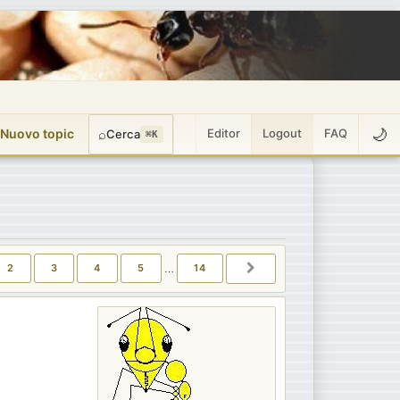
🌙
 Nuovo topic
⌕
Editor
Logout
FAQ
Cerca
⌘K
DI
14
2
3
4
5
…
14
PROSSIMO