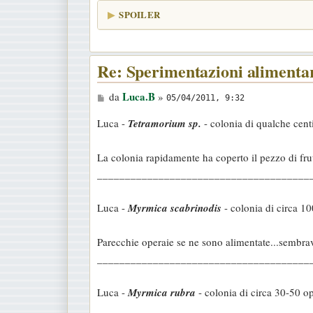
i
SPOILER
o
Re: Sperimentazioni alimenta
M
Luca.B
da
»
05/04/2011, 9:32
e
Luca -
Tetramorium sp.
- colonia di qualche cent
s
s
La colonia rapidamente ha coperto il pezzo di fr
a
______________________________________
g
g
Luca -
Myrmica scabrinodis
- colonia di circa 10
i
o
Parecchie operaie se ne sono alimentate...sembra
______________________________________
Luca -
Myrmica rubra
- colonia di circa 30-50 o