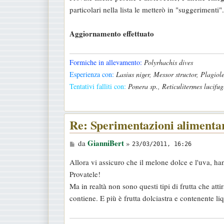
s
particolari nella lista le metterò in "suggerimenti".
s
a
Aggiornamento effettuato
g
g
i
Formiche in allevamento:
Polyrhachis dives
o
Esperienza con:
Lasius niger, Messor structor, Plagio
Tentativi falliti con:
Ponera sp., Reticulitermes lucifug
Re: Sperimentazioni alimenta
M
GianniBert
da
»
23/03/2011, 16:26
e
Allora vi assicuro che il melone dolce e l'uva, h
s
Provatele!
s
Ma in realtà non sono questi tipi di frutta che att
a
contiene. E più è frutta dolciastra e contenente liqu
g
g