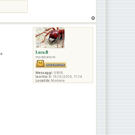
T
o
p
Luca.B
na
moderatore
Messaggi:
5906
Iscritto il:
15/12/2010, 11:14
Località:
Modena