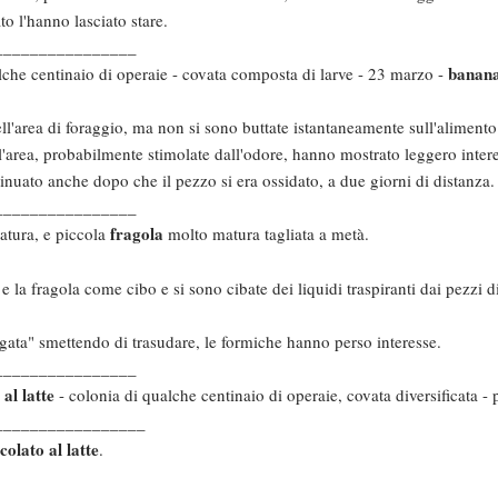
o l'hanno lasciato stare.
________________
banan
lche centinaio di operaie - covata composta di larve - 23 marzo -
ll'area di foraggio, ma non si sono buttate istantaneamente sull'alimento
ll'area, probabilmente stimolate dall'odore, hanno mostrato leggero inter
uato anche dopo che il pezzo si era ossidato, a due giorni di distanza.
________________
fragola
tura, e piccola
molto matura tagliata a metà.
 la fragola come cibo e si sono cibate dei liquidi traspiranti dai pezzi di
gata" smettendo di trasudare, le formiche hanno perso interesse.
________________
 al latte
- colonia di qualche centinaio di operaie, covata diversificata -
_________________
colato al latte
.