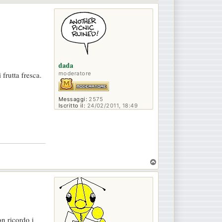
o
p
dada
moderatore
 frutta fresca.
Messaggi:
2575
Iscritto il:
24/02/2011, 18:49
T
o
p
n ricordo i