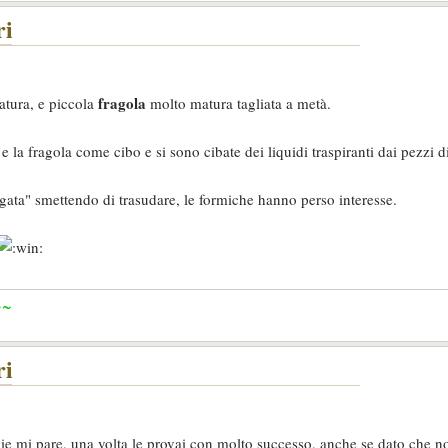
ri
fragola
tura, e piccola
molto matura tagliata a metà.
 la fragola come cibo e si sono cibate dei liquidi traspiranti dai pezzi di
gata" smettendo di trasudare, le formiche hanno perso interesse.
~
~
ri
ie mi pare, una volta le provai con molto successo, anche se dato che no