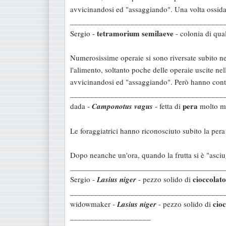
avvicinandosi ed "assaggiando". Una volta ossidat
______________________________________
tetramorium semilaeve
Sergio -
- colonia di qua
Numerosissime operaie si sono riversate subito ne
l'alimento, soltanto poche delle operaie uscite ne
avvicinandosi ed "assaggiando". Però hanno contin
______________________________________
pera
dada -
Camponotus vagus
- fetta di
molto ma
Le foraggiatrici hanno riconosciuto subito la pera e
Dopo neanche un'ora, quando la frutta si è "asciu
______________________________________
cioccolato
Sergio -
Lasius niger
- pezzo solido di
______________________________________
cioc
widowmaker -
Lasius niger
- pezzo solido di
____________________