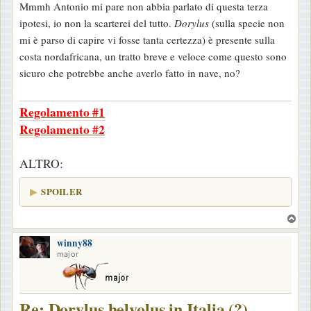
Mmmh Antonio mi pare non abbia parlato di questa terza
s
ipotesi, io non la scarterei del tutto.
Dorylus
(sulla specie non
s
mi è parso di capire vi fosse tanta certezza) è presente sulla
a
costa nordafricana, un tratto breve e veloce come questo sono
g
sicuro che potrebbe anche averlo fatto in nave, no?
g
i
Regolamento #1
o
Regolamento #2
ALTRO:
SPOILER
T
o
winny88
p
major
Re: Dorylus helvolus in Italia (?)