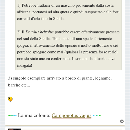
g
1) Potrebbe trattarsi di un maschio proveniente dalla costa
i
africana, portatosi ad alta quota e quindi trasportato dalle forti
o
correnti d'aria fino in Sicilia.
2) Il
Dorylus helvolus
potrebbe essere effettivamente presente
nel sud della Sicilia. Trattandosi di una specie fortemente
ipogea, il ritrovamento delle operaie è molto molto raro e ciò
potrebbe spiegare come mai (qualora la presenza fosse reale)
non sia stato ancora confermato. Insomma, la situazione va
indagata!
3) singolo esemplare arrivato a bordo di piante, legname,
barche etc...
~
~
~
La mia colonia:
Camponotus vagus
~
~
~
T
o