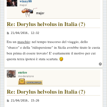
winny88
p
major
Re: Dorylus helvolus in Italia (?)
M
21/04/2016, 12:32
e
Era un
maschio
: nel tempo trascorso del viaggio, dello
s
"sbarco" e della "ridispersione" in Sicila avrebbe tirato le cuoia
s
ben prima di essere trovato! E' esattamente il motivo per cui
a
questa terza ipotesi è stata scartata.
g
T
g
o
i
enrico
p
moderatore
o
Re: Dorylus helvolus in Italia (?)
M
21/04/2016, 15:26
e