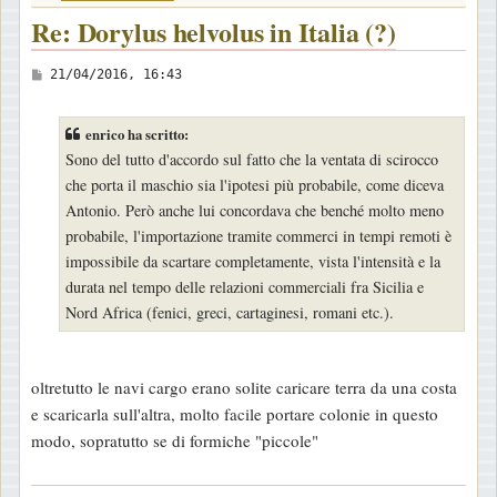
Re: Dorylus helvolus in Italia (?)
M
21/04/2016, 16:43
e
s
enrico ha scritto:
s
Sono del tutto d'accordo sul fatto che la ventata di scirocco
a
che porta il maschio sia l'ipotesi più probabile, come diceva
g
Antonio. Però anche lui concordava che benché molto meno
g
probabile, l'importazione tramite commerci in tempi remoti è
i
impossibile da scartare completamente, vista l'intensità e la
o
durata nel tempo delle relazioni commerciali fra Sicilia e
Nord Africa (fenici, greci, cartaginesi, romani etc.).
oltretutto le navi cargo erano solite caricare terra da una costa
e scaricarla sull'altra, molto facile portare colonie in questo
modo, sopratutto se di formiche "piccole"