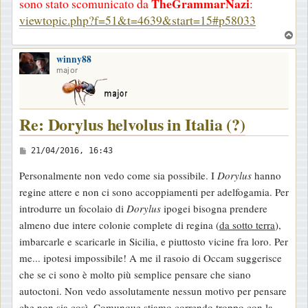
TheGrammarNazi
sono stato scomunicato da
:
viewtopic.php?f=51&t=4639&start=15#p58033
T
o
winny88
p
major
Re: Dorylus helvolus in Italia (?)
M
21/04/2016, 16:43
e
Personalmente non vedo come sia possibile. I
Dorylus
hanno
s
regine attere e non ci sono accoppiamenti per adelfogamia. Per
s
introdurre un focolaio di
Dorylus
ipogei bisogna prendere
a
almeno due intere colonie complete di regina (
da sotto terra
),
g
imbarcarle e scaricarle in Sicilia, e piuttosto vicine fra loro. Per
g
me... ipotesi impossibile! A me il rasoio di Occam suggerisce
i
che se ci sono è molto più semplice pensare che siano
o
autoctoni. Non vedo assolutamente nessun motivo per pensare
che non sia così. Comunque stiamo correndo troppo con la