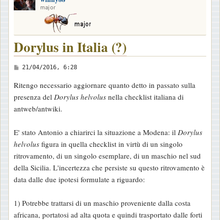
major
Dorylus in Italia (?)
M
21/04/2016, 6:28
e
Ritengo necessario aggiornare quanto detto in passato sulla
s
presenza del
Dorylus helvolus
nella checklist italiana di
s
antweb/antwiki.
a
g
E' stato Antonio a chiarirci la situazione a Modena: il
Dorylus
g
helvolus
figura in quella checklist in virtù di un singolo
i
ritrovamento, di un singolo esemplare, di un maschio nel sud
o
della Sicilia. L'incertezza che persiste su questo ritrovamento è
data dalle due ipotesi formulate a riguardo:
1) Potrebbe trattarsi di un maschio proveniente dalla costa
africana, portatosi ad alta quota e quindi trasportato dalle forti