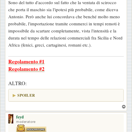
Sono del tutto d'accordo sul fatto che la ventata di scirocco
s
che porta il maschio sia l'ipotesi più probabile, come diceva
s
Antonio. Però anche lui concordava che benché molto meno
a
probabile, l'importazione tramite commerci in tempi remoti è
g
impossibile da scartare completamente, vista l'intensità e la
g
durata nel tempo delle relazioni commerciali fra Sicilia e Nord
i
Africa (fenici, greci, cartaginesi, romani etc.).
o
Regolamento #1
Regolamento #2
ALTRO:
SPOILER
T
o
feyd
p
moderatore