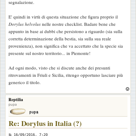
segnalazione.
E' quindi in virtù di questa situazione che figura proprio il
Dorylus helvolus
nelle nostre checklist. Badare bene che
appunto in base ai dubbi che persistono a riguardo (sia sulla
corretta determinazione della bestia, sia sulla sua reale
provenienza), non significa che va accettato che la specie sia
presente sul nostro territorio... in Piemonte!
Ad ogni modo, visto che si discute anche dei presunti
ritrovamenti in Friuli e Sicilia, ritengo opportuno lasciare più
generico il titolo.
T
o
Reptilia
p
pupa
Re: Dorylus in Italia (?)
M
16/09/2016, 7:20