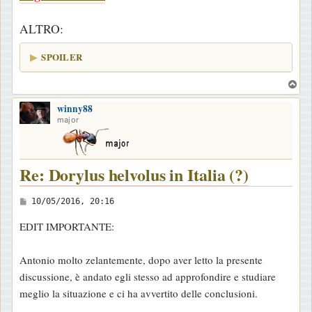
ALTRO:
SPOILER
T
o
winny88
p
major
Re: Dorylus helvolus in Italia (?)
M
10/05/2016, 20:16
e
EDIT IMPORTANTE:
s
s
Antonio molto zelantemente, dopo aver letto la presente
a
discussione, è andato egli stesso ad approfondire e studiare
g
meglio la situazione e ci ha avvertito delle conclusioni.
g