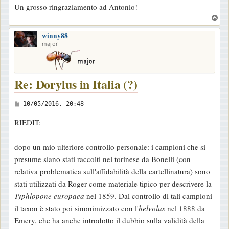
Un grosso ringraziamento ad Antonio!
T
o
winny88
p
major
Re: Dorylus in Italia (?)
M
10/05/2016, 20:48
e
RIEDIT:
s
s
dopo un mio ulteriore controllo personale: i campioni che si
a
presume siano stati raccolti nel torinese da Bonelli (con
g
relativa problematica sull'affidabilità della cartellinatura) sono
g
stati utilizzati da Roger come materiale tipico per descrivere la
i
Typhlopone europaea
nel 1859. Dal controllo di tali campioni
o
il taxon è stato poi sinonimizzato con l'
helvolus
nel 1888 da
Emery, che ha anche introdotto il dubbio sulla validità della