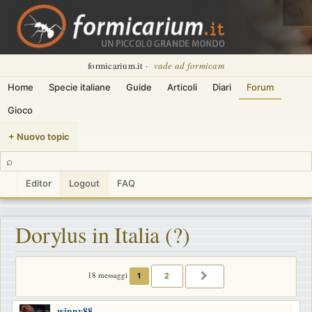
🌙
formicarium.it ·
vade ad formicam
Home
Specie italiane
Guide
Articoli
Diari
Forum
Gioco
+ Nuovo topic
⌕
Editor
Logout
FAQ
Dorylus in Italia (?)
18 messaggi
1
2
PROSSIMO
winny88