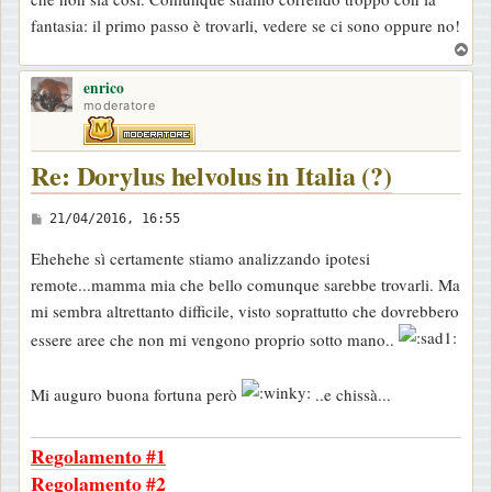
fantasia: il primo passo è trovarli, vedere se ci sono oppure no!
T
o
enrico
p
moderatore
Re: Dorylus helvolus in Italia (?)
M
21/04/2016, 16:55
e
Ehehehe sì certamente stiamo analizzando ipotesi
s
remote...mamma mia che bello comunque sarebbe trovarli. Ma
s
mi sembra altrettanto difficile, visto soprattutto che dovrebbero
a
essere aree che non mi vengono proprio sotto mano..
g
g
Mi auguro buona fortuna però
..e chissà...
i
o
Regolamento #1
Regolamento #2