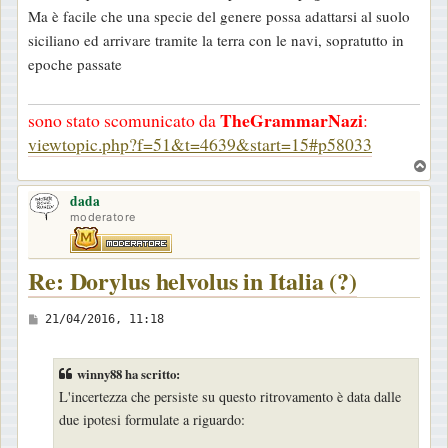
a
Ma è facile che una specie del genere possa adattarsi al suolo
g
siciliano ed arrivare tramite la terra con le navi, sopratutto in
g
epoche passate
i
o
TheGrammarNazi
sono stato scomunicato da
:
viewtopic.php?f=51&t=4639&start=15#p58033
T
o
dada
p
moderatore
Re: Dorylus helvolus in Italia (?)
M
21/04/2016, 11:18
e
s
winny88 ha scritto:
s
L'incertezza che persiste su questo ritrovamento è data dalle
a
due ipotesi formulate a riguardo:
g