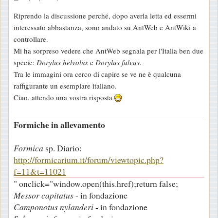
e
Riprendo la discussione perché, dopo averla letta ed essermi
s
interessato abbastanza, sono andato su AntWeb e AntWiki a
s
controllare.
a
Mi ha sorpreso vedere che AntWeb segnala per l'Italia ben due
g
specie:
Dorylus helvolus
e
Dorylus fulvus
.
g
Tra le immagini ora cerco di capire se ve ne è qualcuna
i
raffigurante un esemplare italiano.
o
Ciao, attendo una vostra risposta
Formiche in allevamento
Formica
sp. Diario:
http://formicarium.it/forum/viewtopic.php?
f=11&t=11021
" onclick="window.open(this.href);return false;
Messor capitatus
- in fondazione
Camponotus nylanderi
- in fondazione