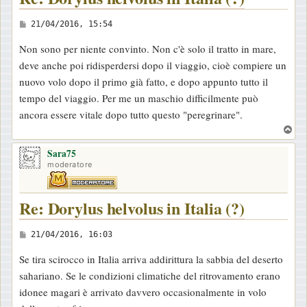
M
21/04/2016, 15:54
e
Non sono per niente convinto. Non c'è solo il tratto in mare,
s
deve anche poi ridisperdersi dopo il viaggio, cioè compiere un
s
nuovo volo dopo il primo già fatto, e dopo appunto tutto il
a
tempo del viaggio. Per me un maschio difficilmente può
g
ancora essere vitale dopo tutto questo "peregrinare".
g
T
i
o
o
Sara75
p
moderatore
Re: Dorylus helvolus in Italia (?)
M
21/04/2016, 16:03
e
Se tira scirocco in Italia arriva addirittura la sabbia del deserto
s
sahariano. Se le condizioni climatiche del ritrovamento erano
s
idonee magari è arrivato davvero occasionalmente in volo
a