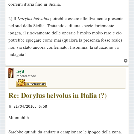
correnti d'aria fino in Sicilia.
2) Il
Dorylus helvolus
potrebbe essere effettivamente presente
nel sud della Sicilia. Trattandosi di una specie fortemente
ipogea, il ritrovamento delle operaie è molto molto raro e ciò
potrebbe spiegare come mai (qualora la presenza fosse reale)
non sia stato ancora confermato. Insomma, la situazione va
indagata!
T
o
feyd
p
moderatore
Re: Dorylus helvolus in Italia (?)
M
21/04/2016, 6:58
e
Mmmhhhh
s
s
Sarebbe quindi da andare a campionare le ipogee della zona.