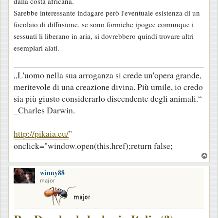
dalla costa africana.
g
Sarebbe interessante indagare però l'eventuale esistenza di un
g
focolaio di diffusione, se sono formiche ipogee comunque i
i
sessuati li liberano in aria, si dovrebbero quindi trovare altri
o
esemplari alati.
„L'uomo nella sua arroganza si crede un'opera grande,
meritevole di una creazione divina. Più umile, io credo
sia più giusto considerarlo discendente degli animali.“
_Charles Darwin.
http://pikaia.eu/
"
onclick="window.open(this.href);return false;
T
o
winny88
p
major