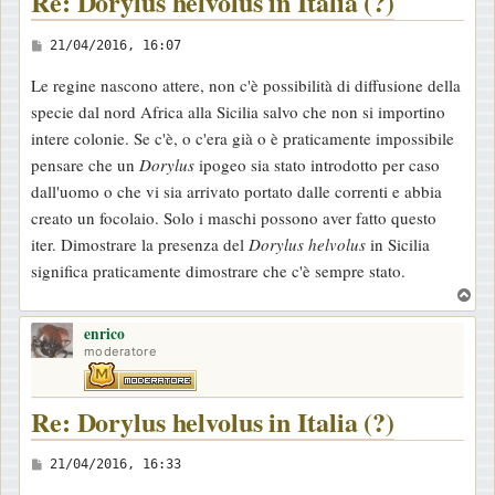
Re: Dorylus helvolus in Italia (?)
M
21/04/2016, 16:07
e
Le regine nascono attere, non c'è possibilità di diffusione della
s
specie dal nord Africa alla Sicilia salvo che non si importino
s
intere colonie. Se c'è, o c'era già o è praticamente impossibile
a
pensare che un
Dorylus
ipogeo sia stato introdotto per caso
g
dall'uomo o che vi sia arrivato portato dalle correnti e abbia
g
creato un focolaio. Solo i maschi possono aver fatto questo
i
iter. Dimostrare la presenza del
Dorylus helvolus
in Sicilia
o
significa praticamente dimostrare che c'è sempre stato.
T
o
enrico
p
moderatore
Re: Dorylus helvolus in Italia (?)
M
21/04/2016, 16:33
e