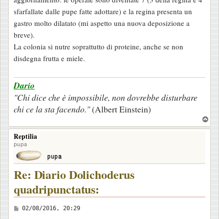
a
sfarfallate dalle pupe fatte adottare) e la regina presenta un
g
gastro molto dilatato (mi aspetto una nuova deposizione a
g
breve).
i
La colonia si nutre soprattutto di proteine, anche se non
o
disdegna frutta e miele.
Dario
"Chi dice che è impossibile, non dovrebbe disturbare
chi ce la sta facendo."
(Albert Einstein)
T
o
Reptilia
p
pupa
Re: Diario Dolichoderus
quadripunctatus:
M
02/08/2016, 20:29
e