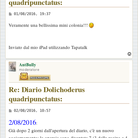
quadripunctatus:
M
01/08/2016, 19:37
e
Veramente una bellissima mini colonia!!!
s
s
a
Inviato dal mio iPad utilizzando Tapatalk
g
T
g
o
i
AntBully
p
moderatore
o
Re: Diario Dolichoderus
quadripunctatus:
M
02/08/2016, 10:57
e
2/08/2016
:
s
Già dopo 2 giorni dall'apertura del diario, c'è un nuovo
s
aggiornamento: le operaie sono diventate 7 (3 della regina e 4