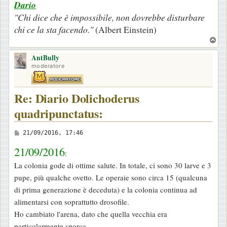
Dario
"Chi dice che è impossibile, non dovrebbe disturbare
chi ce la sta facendo."
(Albert Einstein)
T
o
AntBully
p
moderatore
Re: Diario Dolichoderus
quadripunctatus:
M
21/09/2016, 17:46
e
21/09/2016
:
s
La colonia gode di ottime salute. In totale, ci sono 30 larve e 3
s
pupe, più qualche ovetto. Le operaie sono circa 15 (qualcuna
a
di prima generazione è deceduta) e la colonia continua ad
g
alimentarsi con soprattutto drosofile.
g
Ho cambiato l'arena, dato che quella vecchia era
i
particolarmente sporca.