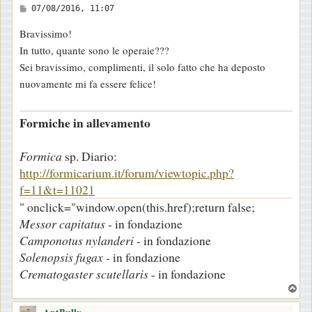
M
07/08/2016, 11:07
e
Bravissimo!
s
In tutto, quante sono le operaie???
s
Sei bravissimo, complimenti, il solo fatto che ha deposto
a
nuovamente mi fa essere felice!
g
g
Formiche in allevamento
i
o
Formica
sp. Diario:
http://formicarium.it/forum/viewtopic.php?
f=11&t=11021
" onclick="window.open(this.href);return false;
Messor capitatus
- in fondazione
Camponotus nylanderi
- in fondazione
Solenopsis fugax
- in fondazione
Crematogaster scutellaris
- in fondazione
T
o