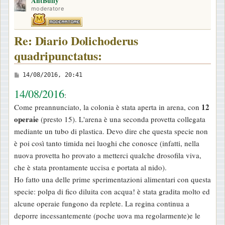
AntBully
p
moderatore
Re: Diario Dolichoderus
quadripunctatus:
M
14/08/2016, 20:41
e
14/08/2016
:
s
12
Come preannunciato, la colonia è stata aperta in arena, con
s
operaie
(presto 15). L'arena è una seconda provetta collegata
a
mediante un tubo di plastica. Devo dire che questa specie non
g
è poi così tanto timida nei luoghi che conosce (infatti, nella
g
nuova provetta ho provato a metterci qualche drosofila viva,
i
che è stata prontamente uccisa e portata al nido).
o
Ho fatto una delle prime sperimentazioni alimentari con questa
specie: polpa di fico diluita con acqua! è stata gradita molto ed
alcune operaie fungono da replete. La regina continua a
deporre incessantemente (poche uova ma regolarmente)e le