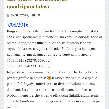
quadripunctatus:
M
07/08/2016, 10:59
e
7/08/2016
:
s
Ringrazio tutti quelli che mi hanno fatto i complimenti, dato
s
che è una specie molto difficile da allevare! La colonia gode di
a
ottima salute, come tutte quelle che sto facendo fondare
g
seguendo la stessa regola (in totale, 3). La regina ha deposto
g
nuovamente una decina di uova e le pupe non mancano.
i
1608071258282703559.jpg
o
1608071258562731031.jpg
In questa seconda immagine, si può capire che fatica faccia
per fotografare la colonia!
Il nido è molto simile a quello
per le
Colobopsis
, tuttavia è stato diviso involontariamente in
due parti. La colonia si è spostata nella camera in basso,
probabilmente perché si sente più sicura (infatti, esattamente
come le
Colobopsis
, questa specie si sente sicura nei posti più
ristretti).