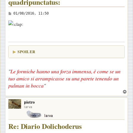
quadripunctatus:
M
01/08/2016, 11:50
e
s
s
a
g
SPOILER
g
i
o
"
Le formiche hanno una forza immensa, è come se un
tuo amico si arrampicasse su una parete tenendo un
pulman in bocca
"
T
o
pietro
p
larva
Re: Diario Dolichoderus