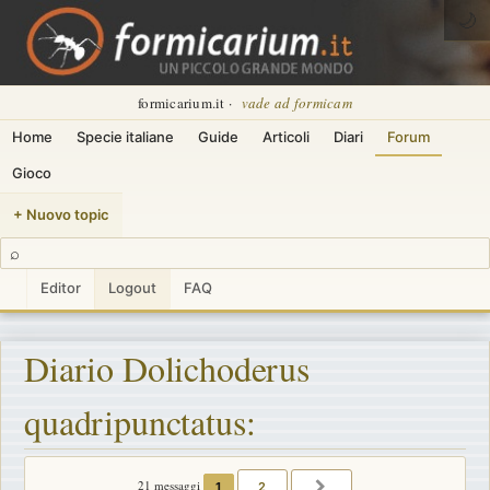
🌙
formicarium.it ·
vade ad formicam
Home
Specie italiane
Guide
Articoli
Diari
Forum
Gioco
+ Nuovo topic
⌕
Editor
Logout
FAQ
Diario Dolichoderus
quadripunctatus:
21 messaggi
1
2
PROSSIMO