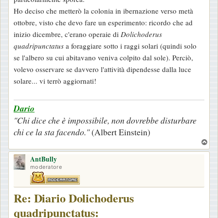
o
Ho deciso che metterò la colonia in ibernazione verso metà
ottobre, visto che devo fare un esperimento: ricordo che ad
inizio dicembre, c'erano operaie di
Dolichoderus
quadripunctatus
a foraggiare sotto i raggi solari (quindi solo
se l'albero su cui abitavano veniva colpito dal sole). Perciò,
volevo osservare se davvero l'attività dipendesse dalla luce
solare... vi terrò aggiornati!
Dario
"Chi dice che è impossibile, non dovrebbe disturbare
chi ce la sta facendo."
(Albert Einstein)
T
o
AntBully
p
moderatore
Re: Diario Dolichoderus
quadripunctatus: