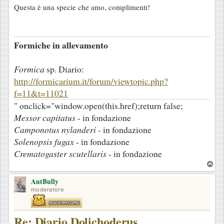
Questa è una specie che amo, complimenti!
s
s
a
Formiche in allevamento
g
g
Formica
sp. Diario:
i
http://formicarium.it/forum/viewtopic.php?
o
f=11&t=11021
" onclick="window.open(this.href);return false;
Messor capitatus
- in fondazione
Camponotus nylanderi
- in fondazione
Solenopsis fugax
- in fondazione
Crematogaster scutellaris
- in fondazione
T
o
AntBully
p
moderatore
Re: Diario Dolichoderus