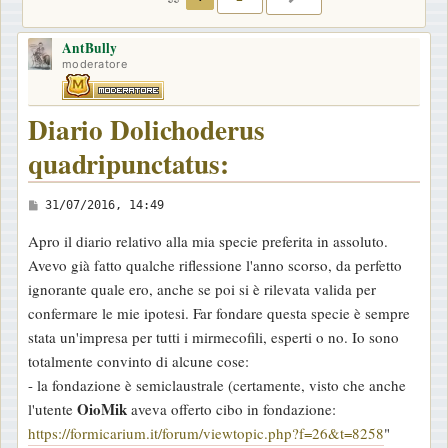
AntBully
moderatore
Diario Dolichoderus
quadripunctatus:
M
31/07/2016, 14:49
e
Apro il diario relativo alla mia specie preferita in assoluto.
s
Avevo già fatto qualche riflessione l'anno scorso, da perfetto
s
ignorante quale ero, anche se poi si è rilevata valida per
a
confermare le mie ipotesi. Far fondare questa specie è sempre
g
stata un'impresa per tutti i mirmecofili, esperti o no. Io sono
g
totalmente convinto di alcune cose:
i
- la fondazione è semiclaustrale (certamente, visto che anche
o
OioMik
l'utente
aveva offerto cibo in fondazione:
https://formicarium.it/forum/viewtopic.php?f=26&t=8258
"