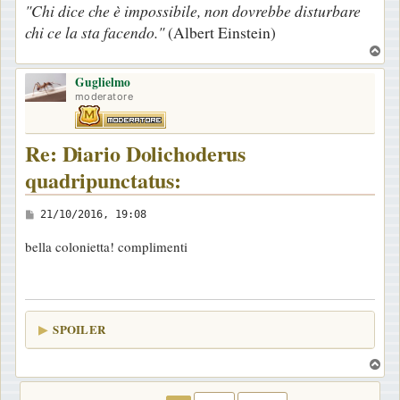
"Chi dice che è impossibile, non dovrebbe disturbare
chi ce la sta facendo."
(Albert Einstein)
T
o
Guglielmo
p
moderatore
Re: Diario Dolichoderus
quadripunctatus:
M
21/10/2016, 19:08
e
bella colonietta! complimenti
s
s
a
g
SPOILER
g
i
T
o
o
p