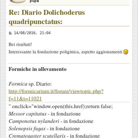
Re: Diario Dolichoderus
quadripunctatus:
M
14/08/2016, 21:04
e
Bei risultati!
s
Interessante la fondazione poliginica, aspetto aggionamenti
s
a
Formiche in allevamento
g
g
Formica
sp. Diario:
i
http://formicarium.it/forum/viewtopic.php?
o
f=11&t=11021
" onclick="window.open(this.href);return false;
Messor capitatus
- in fondazione
Camponotus nylanderi
- in fondazione
Solenopsis fugax
- in fondazione
Crematogaster scutellaris
- in fondazione