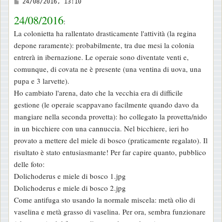
M
24/08/2016, 13:10
e
24/08/2016
:
s
La colonietta ha rallentato drasticamente l'attività (la regina
s
depone raramente): probabilmente, tra due mesi la colonia
a
entrerà in ibernazione. Le operaie sono diventate venti e,
g
comunque, di covata ne è presente (una ventina di uova, una
g
pupa e 3 larvette).
i
Ho cambiato l'arena, dato che la vecchia era di difficile
o
gestione (le operaie scappavano facilmente quando davo da
mangiare nella seconda provetta): ho collegato la provetta/nido
in un bicchiere con una cannuccia. Nel bicchiere, ieri ho
provato a mettere del miele di bosco (praticamente regalato). Il
risultato è stato entusiasmante! Per far capire quanto, pubblico
delle foto:
Dolichoderus e miele di bosco 1.jpg
Dolichoderus e miele di bosco 2.jpg
Come antifuga sto usando la normale miscela: metà olio di
vaselina e metà grasso di vaselina. Per ora, sembra funzionare