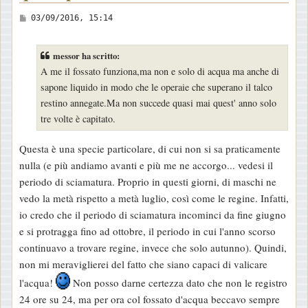
M
03/09/2016, 15:14
e
s
messor ha scritto:
s
A me il fossato funziona,ma non e solo di acqua ma anche di
a
sapone liquido in modo che le operaie che superano il talco
g
restino annegate.Ma non succede quasi mai quest' anno solo
g
tre volte è capitato.
i
o
Questa è una specie particolare, di cui non si sa praticamente
nulla (e più andiamo avanti e più me ne accorgo... vedesi il
periodo di sciamatura. Proprio in questi giorni, di maschi ne
vedo la metà rispetto a metà luglio, così come le regine. Infatti,
io credo che il periodo di sciamatura incominci da fine giugno
e si protragga fino ad ottobre, il periodo in cui l'anno scorso
continuavo a trovare regine, invece che solo autunno). Quindi,
non mi meraviglierei del fatto che siano capaci di valicare
l'acqua!
Non posso darne certezza dato che non le registro
24 ore su 24, ma per ora col fossato d'acqua beccavo sempre