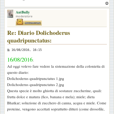
T
o
AntBully
p
moderatore
Re: Diario Dolichoderus
quadripunctatus:
M
16/08/2016, 16:15
e
16/08/2016
:
s
Ad oggi volevo fare vedere la sistemazione della colonietta di
s
questo diario:
a
Dolichoderus quadripunctatus 1.jpg
g
Dolichoderus quadripunctatus 2.jpg
g
Questa specie è molto ghiotta di sostanze zuccherine, quali:
i
frutta dolce e matura (fico, banana e mela); miele; dieta
o
Bhatkar; soluzione di zucchero di canna, acqua e miele. Come
proteine, vengono accettati soprattutto ditteri (come drosofile,