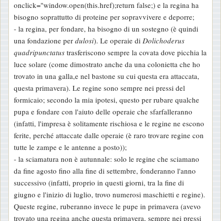
onclick="window.open(this.href);return false;) e la regina ha
bisogno soprattutto di proteine per sopravvivere e deporre;
- la regina, per fondare, ha bisogno di un sostegno (è quindi
una fondazione per
dulosi
). Le operaie di
Dolichoderus
quadripunctatus
trasferiscono sempre la covata dove picchia la
luce solare (come dimostrato anche da una colonietta che ho
trovato in una galla,e nel bastone su cui questa era attaccata,
questa primavera). Le regine sono sempre nei pressi del
formicaio; secondo la mia ipotesi, questo per rubare qualche
pupa e fondare con l'aiuto delle operaie che sfarfalleranno
(infatti, l'impresa è solitamente rischiosa e le regine ne escono
ferite, perché attaccate dalle operaie (è raro trovare regine con
tutte le zampe e le antenne a posto));
- la sciamatura non è autunnale: solo le regine che sciamano
da fine agosto fino alla fine di settembre, fonderanno l'anno
successivo (infatti, proprio in questi giorni, tra la fine di
giugno e l'inizio di luglio, trovo numerosi maschietti e regine).
Queste regine, ruberanno invece le pupe in primavera (avevo
trovato una regina anche questa primavera, sempre nei pressi