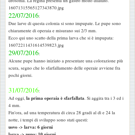
drosofila. La regina presenta un gastro molto dilatato.
16071315565127343870.jpg
22/07/2016
:
Due larve di questa colonia si sono impupate. Le pupe sono
chiaramente di operaia e misurano sui 2/3 mm.
Ecco qui uno scatto della prima larva che si è impupata:
16072211431614539823.jpg
29/07/2016
:
Alcune pupe hanno iniziato a presentare una colorazione più
scura, segno che lo sfarfallamento delle operaie avviene fra
pochi giorni.
31/07/2016
:
la prima operaia è sfarfallata
Ad oggi,
. Si aggira tra i 3 ed i
4 mm.
Fin'ora, ad una temperatura di circa 28 gradi al dì e 24 la
notte, i tempi di sviluppo sono stati questi:
uovo -> larva: 6 giorni
larva -> pupa: 10 giorni