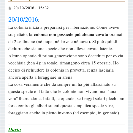
M
20/10/2016, 16:32
e
20/10/2016
:
s
La colonia inizia a prepararsi per l'ibernazione. Come avevo
s
la colonia non possiede più alcuna covata
sospettato,
oramai
a
da 2 settimane (né pupe, né larve e né uova). Si può quindi
g
dedurre che sia una specie che non alleva covata latente.
g
Alcune operaie di prima generazione sono decedute per ovvia
i
vecchiaia (ben 4): in totale, rimangono circa 15 operaie. Ho
o
deciso di richiudere la colonia in provetta, senza lasciarla
ancora aperta a foraggiare in arena.
La cosa veramente che da sempre mi ha più affascinato su
questa specie è il fatto che le colonie non vivano mai "una
vera" ibernazione. Infatti, le operaie, se i raggi solari picchiano
forte contro gli alberi su cui questa simpatica specie vive,
foraggiano anche in pieno inverno (ad esempio, in gennaio).
Dario