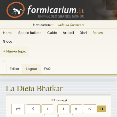
🌙
formicarium.it ·
vade ad formicam
Home
Specie italiane
Guide
Articoli
Diari
Forum
Gioco
+ Nuovo topic
⌕
Editor
Logout
FAQ
La Dieta Bhatkar
167 messaggi
PAGINA
11
DI
12
1
…
8
9
10
11
PRECEDENTE