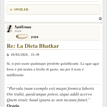
o
SPOILER
T
o
ŠpidĖrman
p
pupa
Re: La Dieta Bhatkar
M
29/03/2024, 15:39
e
Si, si puó usare qualunque prodotto gelatificante. La agar agar
s
forse é più neutra a livello di gusto, ma per il resto é
s
indifferente.
a
g
“Parvula (nam exemplo est) magni formica laboris
g
Ore trahit, quodcunque potest, atque addit acervo
i
Quem struit; haud ignara ac non incauta futuri.”
o
Orazio