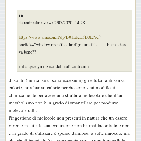
e
s
s
da andreafirenze » 02/07/2020, 14:28
a
g
https://www.amazon.it/dp/B01EKD5D0E?ref
"
g
onclick="window.open(this.href);return false; ... b_ap_share
i
va bene??
o
e il supradyn invece del multicentrum ?
di solito (non so se ci sono eccezioni) gli edulcoranti senza
calorie, non hanno calorie perchè sono stati modificati
chimicamente per avere una struttura molecolare che il tuo
metabolismo non è in grado di smantellare per produrre
molecole utili.
l'ingestione di molecole non presenti in natura che un essere
vivente in tutta la sua evoluzione non ha mai incontrato e non
è in grado di utilizzare è spesso dannoso, a volte innocuo, ma
che sia di beneficio è estremamente raro se non impossibile