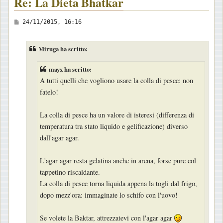
Re: La Dieta Bhatkar
M
24/11/2015, 16:16
e
s
Miruga ha scritto:
s
a
mayx ha scritto:
g
A tutti quelli che vogliono usare la colla di pesce: non
g
fatelo!
i
La colla di pesce ha un valore di isteresi (differenza di
o
temperatura tra stato liquido e gelificazione) diverso
dall'agar agar.
L'agar agar resta gelatina anche in arena, forse pure col
tappetino riscaldante.
La colla di pesce torna liquida appena la togli dal frigo,
dopo mezz'ora: immaginate lo schifo con l'uovo!
Se volete la Baktar, attrezzatevi con l'agar agar