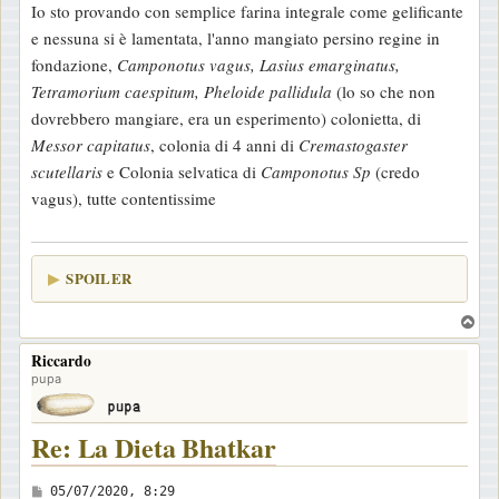
Io sto provando con semplice farina integrale come gelificante
e nessuna si è lamentata, l'anno mangiato persino regine in
fondazione,
Camponotus vagus, Lasius emarginatus,
Tetramorium caespitum, Pheloide pallidula
(lo so che non
dovrebbero mangiare, era un esperimento) colonietta, di
Messor capitatus
, colonia di 4 anni di
Cremastogaster
scutellaris
e Colonia selvatica di
Camponotus Sp
(credo
vagus), tutte contentissime
SPOILER
T
o
Riccardo
p
pupa
Re: La Dieta Bhatkar
M
05/07/2020, 8:29