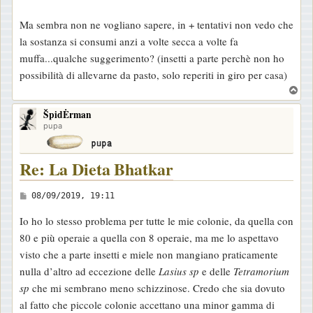
Ma sembra non ne vogliano sapere, in + tentativi non vedo che
la sostanza si consumi anzi a volte secca a volte fa
muffa...qualche suggerimento? (insetti a parte perchè non ho
possibilità di allevarne da pasto, solo reperiti in giro per casa)
T
o
ŠpidĖrman
p
pupa
Re: La Dieta Bhatkar
M
08/09/2019, 19:11
e
Io ho lo stesso problema per tutte le mie colonie, da quella con
s
80 e più operaie a quella con 8 operaie, ma me lo aspettavo
s
visto che a parte insetti e miele non mangiano praticamente
a
nulla d’altro ad eccezione delle
Lasius sp
e delle
Tetramorium
g
sp
che mi sembrano meno schizzinose. Credo che sia dovuto
g
al fatto che piccole colonie accettano una minor gamma di
i