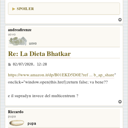
SPOILER
T
o
andreafirenze
p
uovo
Re: La Dieta Bhatkar
M
02/07/2020, 12:28
e
https://www.amazon.it/dp/B01EKD5D0E?ref ... b_ap_share
"
s
onclick="window.open(this.href);return false; va bene??
s
a
e il supradyn invece del multicentrum ?
g
T
g
o
i
Riccardo
p
pupa
o