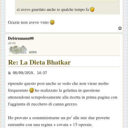
ci avevo guardato anche io qualche tempo fa
Grazie non avevo visto
T
o
Debirumann00
p
uovo
Re: La Dieta Bhatkar
M
08/09/2019, 14:37
e
riprendo questo post anche se vedo che non viene molto
s
frequentato
ho realizzato la gelatina in questione
s
attenendomi scrupolosamente alla ricetta in prima pagina con
a
l'aggiunta di zucchero di canna grezzo.
g
g
Ho provato a somministrarne un po' alle mie due provette
i
entrambe con una regina + covata + 15 operaie.
o