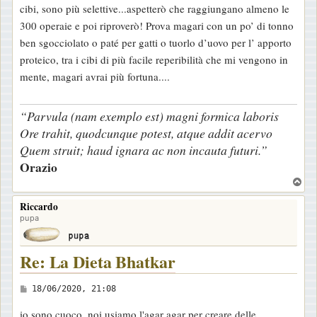
cibi, sono più selettive...aspetterò che raggiungano almeno le
o
300 operaie e poi riproverò! Prova magari con un po’ di tonno
ben sgocciolato o paté per gatti o tuorlo d’uovo per l’ apporto
proteico, tra i cibi di più facile reperibilità che mi vengono in
mente, magari avrai più fortuna....
“Parvula (nam exemplo est) magni formica laboris
Ore trahit, quodcunque potest, atque addit acervo
Quem struit; haud ignara ac non incauta futuri.”
Orazio
T
o
Riccardo
p
pupa
Re: La Dieta Bhatkar
M
18/06/2020, 21:08
e
io sono cuoco, noi usiamo l'agar agar per creare delle