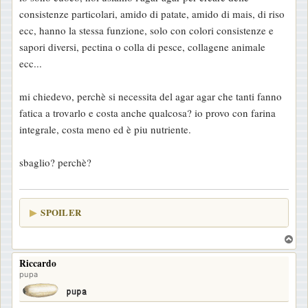
s
consistenze particolari, amido di patate, amido di mais, di riso
s
ecc, hanno la stessa funzione, solo con colori consistenze e
a
sapori diversi, pectina o colla di pesce, collagene animale
g
ecc...
g
i
mi chiedevo, perchè si necessita del agar agar che tanti fanno
o
fatica a trovarlo e costa anche qualcosa? io provo con farina
integrale, costa meno ed è piu nutriente.
sbaglio? perchè?
SPOILER
T
o
Riccardo
p
pupa