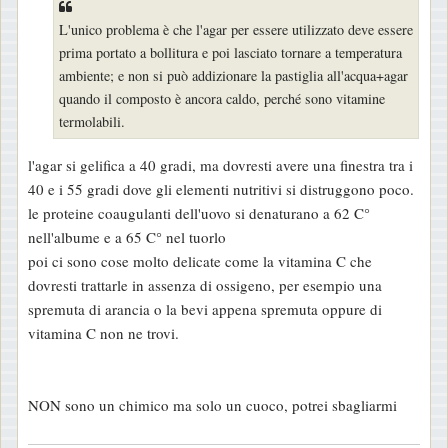
s
L'unico problema è che l'agar per essere utilizzato deve essere
a
prima portato a bollitura e poi lasciato tornare a temperatura
g
ambiente; e non si può addizionare la pastiglia all'acqua+agar
g
quando il composto è ancora caldo, perché sono vitamine
i
termolabili.
o
l'agar si gelifica a 40 gradi, ma dovresti avere una finestra tra i
40 e i 55 gradi dove gli elementi nutritivi si distruggono poco.
le proteine coaugulanti dell'uovo si denaturano a 62 C°
nell'albume e a 65 C° nel tuorlo
poi ci sono cose molto delicate come la vitamina C che
dovresti trattarle in assenza di ossigeno, per esempio una
spremuta di arancia o la bevi appena spremuta oppure di
vitamina C non ne trovi.
NON sono un chimico ma solo un cuoco, potrei sbagliarmi