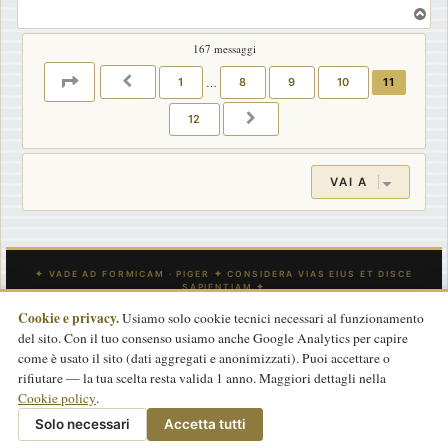
T
o
167 messaggi
p
PAGINA
11
DI
12
1
…
8
9
10
11
PRECEDENTE
12
PROSSIMO
VAI A
Cookie e privacy.
Usiamo solo cookie tecnici necessari al funzionamento
del sito. Con il tuo consenso usiamo anche Google Analytics per capire
INDICE
CONTATTACI
Tutti gli orari sono
UTC
come è usato il sito (dati aggregati e anonimizzati). Puoi accettare o
rifiutare — la tua scelta resta valida 1 anno. Maggiori dettagli nella
Powered by
phpBB
® Forum Software © phpBB Limited
Cookie policy
.
Traduzione Italiana
phpBB-Store.it
basata su
phpBBItalia.net
2017
Privacy
|
Termini
|
Cookie policy
Solo necessari
Accetta tutti