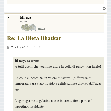
T
o
Miruga
p
uovo
Re: La Dieta Bhatkar
M
24/11/2015, 10:12
e
s
mayx ha scritto:
s
A tutti quelli che vogliono usare la colla di pesce: non fatelo!
a
g
La colla di pesce ha un valore di isteresi (differenza di
g
temperatura tra stato liquido e gelificazione) diverso dall'agar
i
agar.
o
L'agar agar resta gelatina anche in arena, forse pure col
tappetino riscaldante.