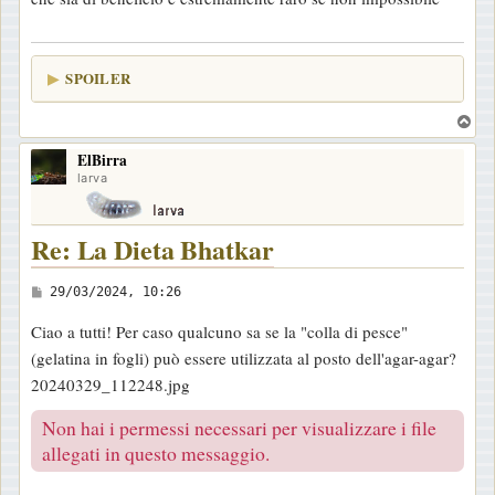
SPOILER
T
o
ElBirra
p
larva
Re: La Dieta Bhatkar
M
29/03/2024, 10:26
e
Ciao a tutti! Per caso qualcuno sa se la "colla di pesce"
s
(gelatina in fogli) può essere utilizzata al posto dell'agar-agar?
s
20240329_112248.jpg
a
g
Non hai i permessi necessari per visualizzare i file
g
allegati in questo messaggio.
i