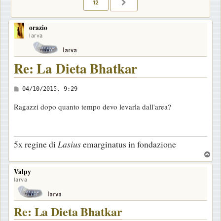
12
PROSSIMO
orazio
larva
Re: La Dieta Bhatkar
M
04/10/2015, 9:29
e
Ragazzi dopo quanto tempo devo levarla dall'area?
s
s
a
5x regine di
Lasius
emarginatus in fondazione
g
T
g
o
i
Valpy
p
larva
o
Re: La Dieta Bhatkar