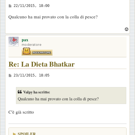
M
22/11/2015, 18:00
e
Qualcuno ha mai provato con la colla di pesce?
s
s
T
a
o
pax
p
g
moderatore
g
i
Re: La Dieta Bhatkar
o
M
23/11/2015, 18:05
e
s
Valpy ha scritto:
s
Qualcuno ha mai provato con la colla di pesce?
a
g
C'è già scritto
g
i
o
SPOILER