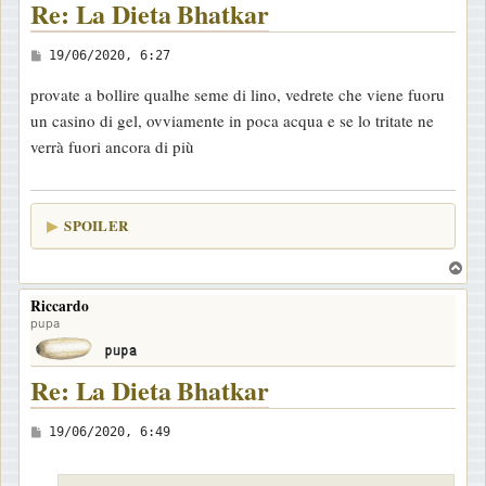
Re: La Dieta Bhatkar
M
19/06/2020, 6:27
e
provate a bollire qualhe seme di lino, vedrete che viene fuoru
s
un casino di gel, ovviamente in poca acqua e se lo tritate ne
s
verrà fuori ancora di più
a
g
g
SPOILER
i
o
T
o
Riccardo
p
pupa
Re: La Dieta Bhatkar
M
19/06/2020, 6:49
e
s