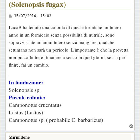
(Solenopsis fugax)
M
15/07/2014, 15:03
e
LucaB ha tenuto una colonia di queste formiche un intero
s
anno in un formicaio senza possibilità di nutrirle, sono
s
sopravvissute un anno intero senza mangiare, qualche
a
settimana non sarà un pericolo. L'importante è che la provetta
g
non possa finire e rimanere a secco in quei giorni, se sta per
g
finire, fai un cambio.
i
o
In fondazione:
Solenopsis sp.
Piccole colonie:
Camponotus cruentatus
Lasius (Lasius)
Camponotus sp. ( probabile C. barbaricus)
T
o
Mirmidone
p