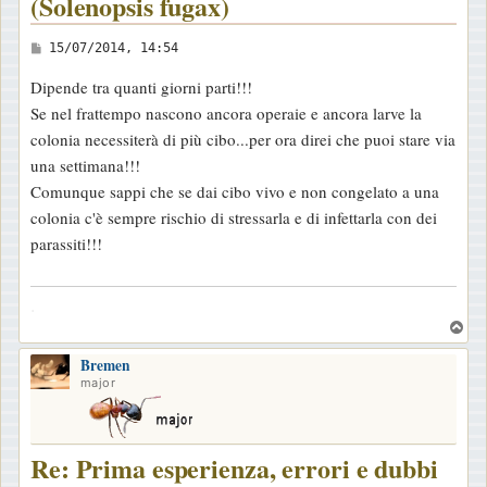
(Solenopsis fugax)
M
15/07/2014, 14:54
e
Dipende tra quanti giorni parti!!!
s
Se nel frattempo nascono ancora operaie e ancora larve la
s
colonia necessiterà di più cibo...per ora direi che puoi stare via
a
una settimana!!!
g
Comunque sappi che se dai cibo vivo e non congelato a una
g
colonia c'è sempre rischio di stressarla e di infettarla con dei
i
parassiti!!!
o
.
T
o
Bremen
p
major
Re: Prima esperienza, errori e dubbi