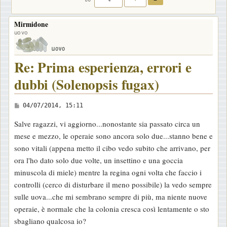
Mirmidone
uovo
Re: Prima esperienza, errori e
dubbi (Solenopsis fugax)
M
04/07/2014, 15:11
e
Salve ragazzi, vi aggiorno...nonostante sia passato circa un
s
mese e mezzo, le operaie sono ancora solo due...stanno bene e
s
sono vitali (appena metto il cibo vedo subito che arrivano, per
a
ora l'ho dato solo due volte, un insettino e una goccia
g
minuscola di miele) mentre la regina ogni volta che faccio i
g
controlli (cerco di disturbare il meno possibile) la vedo sempre
i
sulle uova...che mi sembrano sempre di più, ma niente nuove
o
operaie, è normale che la colonia cresca così lentamente o sto
sbagliano qualcosa io?