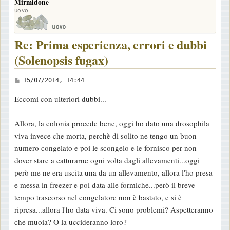
Mirmidone
p
uovo
Re: Prima esperienza, errori e dubbi
(Solenopsis fugax)
M
15/07/2014, 14:44
e
Eccomi con ulteriori dubbi...
s
s
Allora, la colonia procede bene, oggi ho dato una drosophila
a
viva invece che morta, perchè di solito ne tengo un buon
g
numero congelato e poi le scongelo e le fornisco per non
g
dover stare a catturarne ogni volta dagli allevamenti...oggi
i
però me ne era uscita una da un allevamento, allora l'ho presa
o
e messa in freezer e poi data alle formiche...però il breve
tempo trascorso nel congelatore non è bastato, e si è
ripresa...allora l'ho data viva. Ci sono problemi? Aspetteranno
che muoia? O la uccideranno loro?