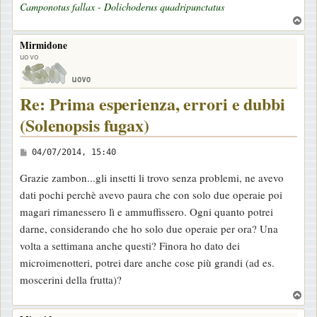
Camponotus fallax - Dolichoderus quadripunctatus
T
o
Mirmidone
p
uovo
Re: Prima esperienza, errori e dubbi
(Solenopsis fugax)
M
04/07/2014, 15:40
e
Grazie zambon...gli insetti li trovo senza problemi, ne avevo
s
dati pochi perchè avevo paura che con solo due operaie poi
s
magari rimanessero lì e ammuffissero. Ogni quanto potrei
a
darne, considerando che ho solo due operaie per ora? Una
g
volta a settimana anche questi? Finora ho dato dei
g
microimenotteri, potrei dare anche cose più grandi (ad es.
i
moscerini della frutta)?
o
T
o