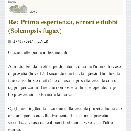
uovo
Re: Prima esperienza, errori e dubbi
(Solenopsis fugax)
M
17/07/2014, 17:18
e
Grazie mille per le utilissime info.
s
s
Altro dubbio da neofita, perdonatemi: durante l'ultimo travaso
a
di provetta (in verità il secondo che faccio, questo l'ho dovuto
g
fare causa inizio muffe) ho chiuso la provetta vecchia con un
g
tappo, per controllare che non fossero rimaste operaie...e poi
i
ho provveduto a sistemare la nuova.
o
Oggi però, togliendo il cotone dalla vecchia provetta ho notato
che un'operaia era effettivamente rimasta nella provetta
vecchia...a causa delle dimensioni non l'avevo vista l'altro
giorno.