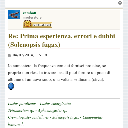
T
o
zambon
p
moderatore
Re: Prima esperienza, errori e dubbi
(Solenopsis fugax)
M
04/07/2014, 15:18
e
Io aumenterei la frequenza con cui fornisci proteine, se
s
proprio non riesci a trovare insetti puoi fornire un poco di
s
albume di un uovo sodo, una volta a settimana (circa).
a
g
g
i
Lasius paralienus - Lasius emarginatus
o
Tetramorium
sp. -
Aphaenogaster sp.
Crematogaster scutellaris - Solenopsis fugax - Camponotus
ligniperda