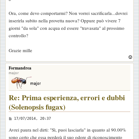
Ora, come devo comportarmi? Non vorrei sacrificarla...dovrei
inserirla subito nella provetta nuova? Oppure può vivere 7
giorni "da sola" con acqua ed essere "travasata" al prossimo
controllo?
Grazie mille
T
o
Formandrea
p
major
Re: Prima esperienza, errori e dubbi
(Solenopsis fugax)
M
17/07/2014, 20:37
e
Avrei paura nel dirti: "Sì, puoi lasciarla" in quanto al 90.00%
s
sono certo che essa perderà il suo odore di riconoscimento