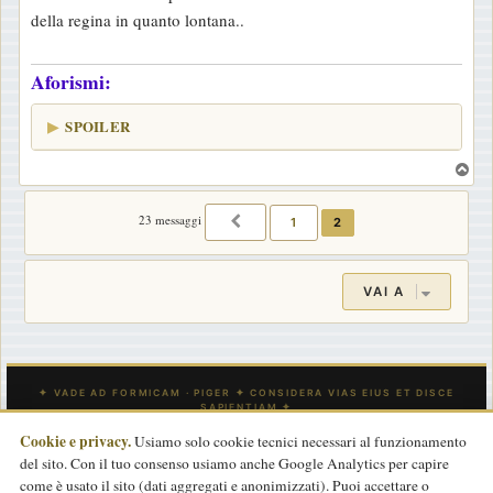
s
della regina in quanto lontana..
a
g
Aforismi:
g
i
SPOILER
o
T
o
p
23 messaggi
1
2
PRECEDENTE
VAI A
Cookie e privacy.
Usiamo solo cookie tecnici necessari al funzionamento
del sito. Con il tuo consenso usiamo anche Google Analytics per capire
INDICE
CONTATTACI
Tutti gli orari sono
UTC
come è usato il sito (dati aggregati e anonimizzati). Puoi accettare o