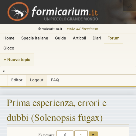
🌙
formicarium.it ·
vade ad formicam
Home
Specie italiane
Guide
Articoli
Diari
Forum
Gioco
+ Nuovo topic
⌕
Editor
Logout
FAQ
Prima esperienza, errori e
dubbi (Solenopsis fugax)
23 messaggi
1
2
PRECEDENTE