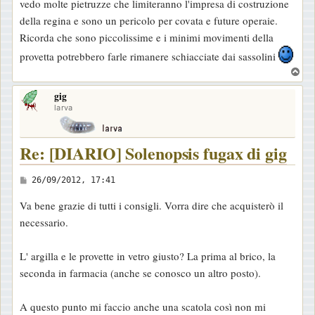
vedo molte pietruzze che limiteranno l'impresa di costruzione
o
della regina e sono un pericolo per covata e future operaie.
Ricorda che sono piccolissime e i minimi movimenti della
provetta potrebbero farle rimanere schiacciate dai sassolini
T
o
gig
p
larva
Re: [DIARIO] Solenopsis fugax di gig
M
26/09/2012, 17:41
e
Va bene grazie di tutti i consigli. Vorra dire che acquisterò il
s
necessario.
s
a
L' argilla e le provette in vetro giusto? La prima al brico, la
g
seconda in farmacia (anche se conosco un altro posto).
g
i
A questo punto mi faccio anche una scatola così non mi
o