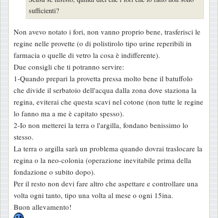
a
sufficienti?
g
g
Non avevo notato i fori, non vanno proprio bene, trasferisci le
i
regine nelle provette (o di polistirolo tipo urine reperibili in
o
farmacia o quelle di vetro la cosa è indifferente).
Due consigli che ti potranno servire:
1-Quando prepari la provetta pressa molto bene il batuffolo
che divide il serbatoio dell'acqua dalla zona dove staziona la
regina, eviterai che questa scavi nel cotone (non tutte le regine
lo fanno ma a me è capitato spesso).
2-Io non metterei la terra o l'argilla, fondano benissimo lo
stesso.
La terra o argilla sarà un problema quando dovrai traslocare la
regina o la neo-colonia (operazione inevitabile prima della
fondazione o subito dopo).
Per il resto non devi fare altro che aspettare e controllare una
volta ogni tanto, tipo una volta al mese o ogni 15ina.
Buon allevamento!