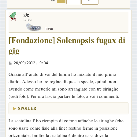
gig
larva
[Fondazione] Solenopsis fugax di
gig
M
26/09/2012, 9:34
e
Grazie all' aiuto di voi del forum ho iniziato il mio primo
s
diario. Adesso ho tre regine di questa specie, quindi non
s
avendo come metterle mi sono arrangiato con tre siringhe
a
(vedi foto). Per ora lascio parlare le foto, a voi i commenti.
g
g
SPOILER
i
La scatolina l' ho riempita di cotone affinche le siringhe (che
o
sono usate come fiale alla fine) restino ferme in posizione
orizzontale, Inoltre la scatolina è dentro casa dove la