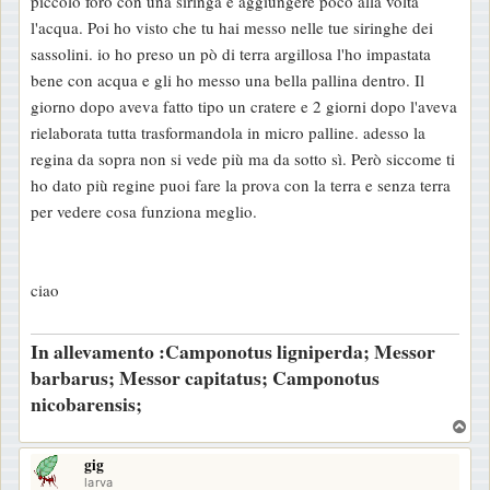
piccolo foro con una siringa e aggiungere poco alla volta
o
l'acqua. Poi ho visto che tu hai messo nelle tue siringhe dei
sassolini. io ho preso un pò di terra argillosa l'ho impastata
bene con acqua e gli ho messo una bella pallina dentro. Il
giorno dopo aveva fatto tipo un cratere e 2 giorni dopo l'aveva
rielaborata tutta trasformandola in micro palline. adesso la
regina da sopra non si vede più ma da sotto sì. Però siccome ti
ho dato più regine puoi fare la prova con la terra e senza terra
per vedere cosa funziona meglio.
ciao
In allevamento :Camponotus ligniperda; Messor
barbarus; Messor capitatus; Camponotus
nicobarensis;
T
o
gig
p
larva