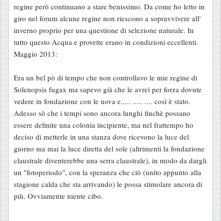
regine però continuano a stare benissimo. Da come ho letto in
giro nel forum alcune regine non riescono a sopravvivere all'
inverno proprio per una questione di selezione naturale. In
tutto questo Acqua e provette erano in condizioni eccellenti.
Maggio 2013:
Era un bel pò di tempo che non controllavo le mie regine di
Solenopsis fugax ma sapevo già che le avrei per forza dovute
vedere in fondazione con le uova e..... ..... .... così è stato.
Adesso sò che i tempi sono ancora lunghi finchè possano
essere definite una colonia incipiente, ma nel frattempo ho
deciso di metterle in una stanza dove ricevono la luce del
giorno ma mai la luce diretta del sole (altrimenti la fondazione
claustrale diventerebbe una serra claustrale), in modo da dargli
un "fotoperiodo", con la speranza che ciò (unito appunto alla
stagione calda che sta arrivando) le possa stimolare ancora di
più. Ovviamente niente cibo.