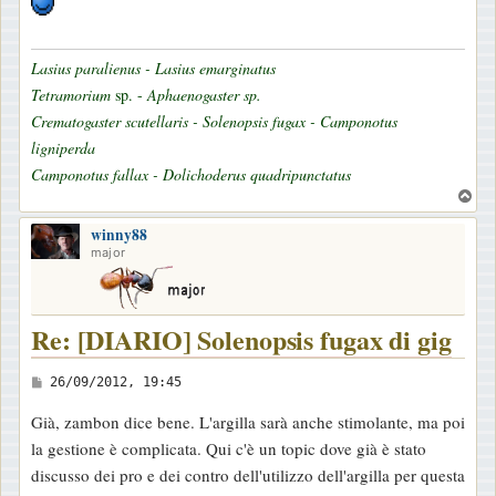
Lasius paralienus - Lasius emarginatus
Tetramorium
sp. -
Aphaenogaster sp.
Crematogaster scutellaris - Solenopsis fugax - Camponotus
ligniperda
Camponotus fallax - Dolichoderus quadripunctatus
T
o
winny88
p
major
Re: [DIARIO] Solenopsis fugax di gig
M
26/09/2012, 19:45
e
Già, zambon dice bene. L'argilla sarà anche stimolante, ma poi
s
la gestione è complicata. Qui c'è un topic dove già è stato
s
discusso dei pro e dei contro dell'utilizzo dell'argilla per questa
a