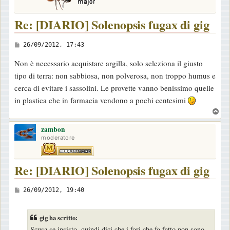
Re: [DIARIO] Solenopsis fugax di gig
M
26/09/2012, 17:43
e
Non è necessario acquistare argilla, solo seleziona il giusto
s
tipo di terra: non sabbiosa, non polverosa, non troppo humus e
s
cerca di evitare i sassolini. Le provette vanno benissimo quelle
a
in plastica che in farmacia vendono a pochi centesimi
g
T
g
o
i
zambon
p
moderatore
o
Re: [DIARIO] Solenopsis fugax di gig
M
26/09/2012, 19:40
e
s
gig ha scritto:
s
Scusa se insisto, quindi dici che i fori che fo fatto non sono