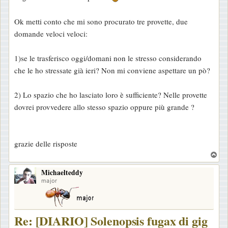
g
g
Ok metti conto che mi sono procurato tre provette, due
i
domande veloci veloci:
o
1)se le trasferisco oggi/domani non le stresso considerando
che le ho stressate già ieri? Non mi conviene aspettare un pò?
2) Lo spazio che ho lasciato loro è sufficiente? Nelle provette
dovrei provvedere allo stesso spazio oppure più grande ?
grazie delle risposte
T
o
Michaelteddy
p
major
Re: [DIARIO] Solenopsis fugax di gig