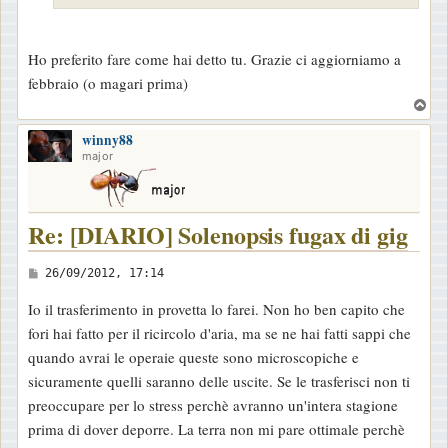
g
i
o
Ho preferito fare come hai detto tu. Grazie ci aggiorniamo a
febbraio (o magari prima)
T
o
winny88
p
major
Re: [DIARIO] Solenopsis fugax di gig
M
26/09/2012, 17:14
e
Io il trasferimento in provetta lo farei. Non ho ben capito che
s
fori hai fatto per il ricircolo d'aria, ma se ne hai fatti sappi che
s
quando avrai le operaie queste sono microscopiche e
a
sicuramente quelli saranno delle uscite. Se le trasferisci non ti
g
preoccupare per lo stress perchè avranno un'intera stagione
g
prima di dover deporre. La terra non mi pare ottimale perchè
i