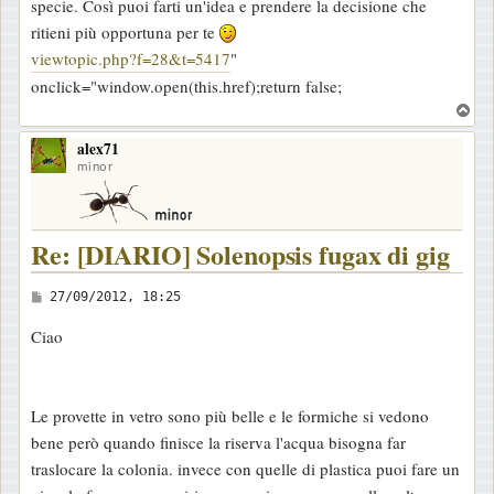
specie. Così puoi farti un'idea e prendere la decisione che
g
ritieni più opportuna per te
g
viewtopic.php?f=28&t=5417
"
i
onclick="window.open(this.href);return false;
o
T
o
alex71
p
minor
Re: [DIARIO] Solenopsis fugax di gig
M
27/09/2012, 18:25
e
Ciao
s
s
a
Le provette in vetro sono più belle e le formiche si vedono
g
bene però quando finisce la riserva l'acqua bisogna far
g
traslocare la colonia. invece con quelle di plastica puoi fare un
i