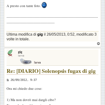
A presto con tante foto.
------------------------------------------------------------------------------
-----------------------------------------
Ultima modifica di
gig
il 26/05/2013, 0:52, modificato 3
volte in totale.
T
o
gig
p
larva
Re: [DIARIO] Solenopsis fugax di gig
M
26/09/2012, 9:37
e
Ora mi chiedo due cose:
s
s
1) Ma non dovrò mai dargli cibo?
a