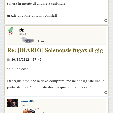
salterà in mente di andare a curiosare.
grazie di cuore di tutti i consigli
T
o
gig
p
larva
Re: [DIARIO] Solenopsis fugax di gig
M
26/09/2012, 17:42
e
solo una cosa:
s
s
Di argilla dato che la devo comprare, me ne consigliate una in
a
particolare ? C'è un posto dove acquistarne di meno ?
g
T
g
o
i
winny88
p
major
o