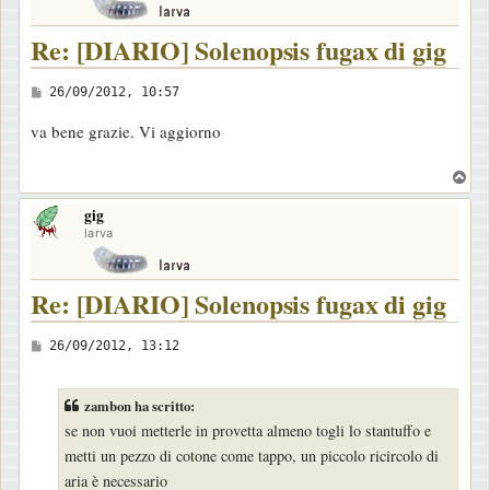
Re: [DIARIO] Solenopsis fugax di gig
M
26/09/2012, 10:57
e
va bene grazie. Vi aggiorno
s
s
T
a
o
gig
p
g
larva
g
i
Re: [DIARIO] Solenopsis fugax di gig
o
M
26/09/2012, 13:12
e
s
zambon ha scritto:
s
se non vuoi metterle in provetta almeno togli lo stantuffo e
a
metti un pezzo di cotone come tappo, un piccolo ricircolo di
g
aria è necessario