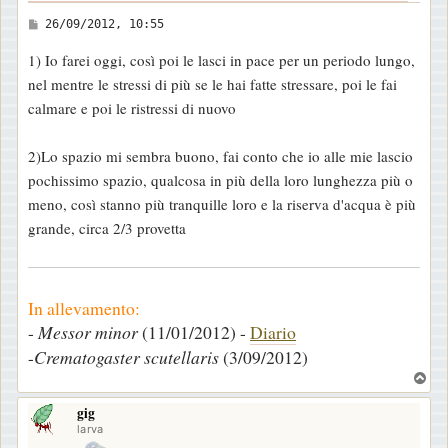
M
26/09/2012, 10:55
e
1) Io farei oggi, così poi le lasci in pace per un periodo lungo,
s
nel mentre le stressi di più se le hai fatte stressare, poi le fai
s
calmare e poi le ristressi di nuovo
a
g
2)Lo spazio mi sembra buono, fai conto che io alle mie lascio
g
pochissimo spazio, qualcosa in più della loro lunghezza più o
i
meno, così stanno più tranquille loro e la riserva d'acqua è più
o
grande, circa 2/3 provetta
In allevamento:
-
Messor minor
(11/01/2012) -
Diario
-
Crematogaster scutellaris
(3/09/2012)
T
o
gig
p
larva