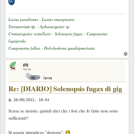
Lasius paralienus - Lasius emarginatus
Tetramorium
sp. -
Aphaenogaster sp.
Crematogaster scutellaris - Solenopsis fugax - Camponotus
ligniperda
Camponotus fallax - Dolichoderus quadripunctatus
T
o
gig
p
larva
Re: [DIARIO] Solenopsis fugax di gig
M
26/09/2012, 10:43
e
Scusa se insisto, quindi dici che i fori che fo fatto non sono
s
sufficienti?
s
a
Si grazie intendevo "deporre".