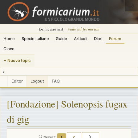
🌙
formicarium.it ·
vade ad formicam
Home
Specie italiane
Guide
Articoli
Diari
Forum
Gioco
+ Nuovo topic
⌕
Editor
Logout
FAQ
[Fondazione] Solenopsis fugax
di gig
27 messaggi
1
2
PROSSIMO