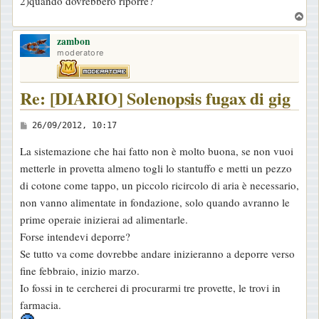
2)quando dovrebbero riporre?
g
T
g
o
i
zambon
p
moderatore
o
Re: [DIARIO] Solenopsis fugax di gig
M
26/09/2012, 10:17
e
La sistemazione che hai fatto non è molto buona, se non vuoi
s
metterle in provetta almeno togli lo stantuffo e metti un pezzo
s
di cotone come tappo, un piccolo ricircolo di aria è necessario,
a
non vanno alimentate in fondazione, solo quando avranno le
g
prime operaie inizierai ad alimentarle.
g
Forse intendevi deporre?
i
Se tutto va come dovrebbe andare inizieranno a deporre verso
o
fine febbraio, inizio marzo.
Io fossi in te cercherei di procurarmi tre provette, le trovi in
farmacia.