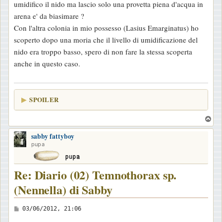
umidifico il nido ma lascio solo una provetta piena d'acqua in
i
arena e' da biasimare ?
o
Con l'altra colonia in mio possesso (Lasius Emarginatus) ho
scoperto dopo una moria che il livello di umidificazione del
nido era troppo basso, spero di non fare la stessa scoperta
anche in questo caso.
SPOILER
T
o
sabby fattyboy
p
pupa
Re: Diario (02) Temnothorax sp.
(Nennella) di Sabby
M
03/06/2012, 21:06
e