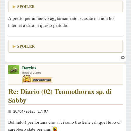
SPOILER
A presto per un nuovo aggiornamento, scusate ma non ho
internet a casa in questo periodo.
SPOILER
T
o
Dorylus
p
moderatore
Re: Diario (02) Temnothorax sp. di
Sabby
M
26/04/2012, 17:07
e
Bel nido ! per fortuna che vi ci sono trasferite , in quel tubo ci
s
sarebbero state per anni