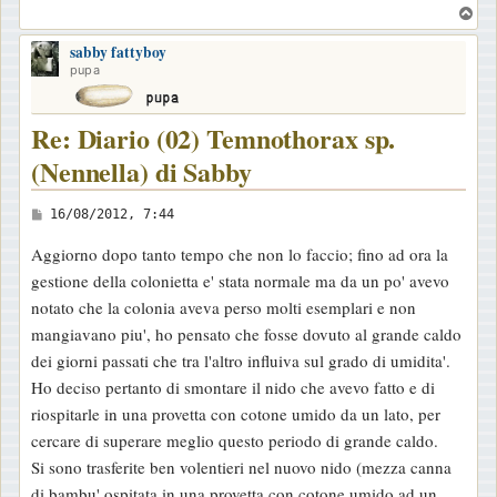
T
o
sabby fattyboy
p
pupa
Re: Diario (02) Temnothorax sp.
(Nennella) di Sabby
M
16/08/2012, 7:44
e
Aggiorno dopo tanto tempo che non lo faccio; fino ad ora la
s
gestione della colonietta e' stata normale ma da un po' avevo
s
notato che la colonia aveva perso molti esemplari e non
a
mangiavano piu', ho pensato che fosse dovuto al grande caldo
g
dei giorni passati che tra l'altro influiva sul grado di umidita'.
g
Ho deciso pertanto di smontare il nido che avevo fatto e di
i
riospitarle in una provetta con cotone umido da un lato, per
o
cercare di superare meglio questo periodo di grande caldo.
Si sono trasferite ben volentieri nel nuovo nido (mezza canna
di bambu' ospitata in una provetta con cotone umido ad un