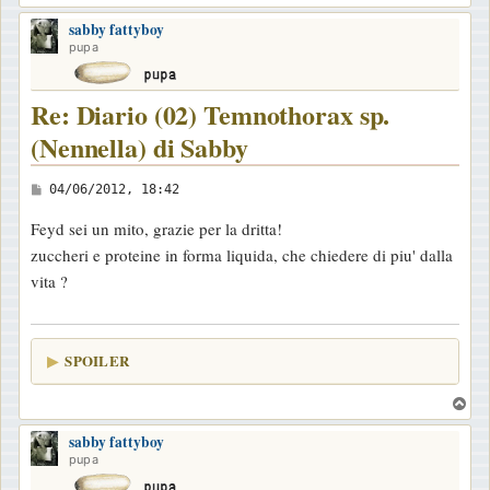
o
i
sabby fattyboy
p
o
pupa
Re: Diario (02) Temnothorax sp.
(Nennella) di Sabby
M
04/06/2012, 18:42
e
Feyd sei un mito, grazie per la dritta!
s
zuccheri e proteine in forma liquida, che chiedere di piu' dalla
s
vita ?
a
g
g
SPOILER
i
o
T
o
sabby fattyboy
p
pupa