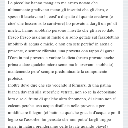
Le piccoline hanno mangiato ma avevo notato che
s
ultimamente gradivano meno gli insettini che gli davo, e
s
spesso li lasciavano li, cosi' a dispetto di quanto credevo (e
a
cioe' che fossero solo carnivore) ho provato a dargli un po' di
g
miele... hanno snobbato persono l'insetto che gli avevo dato
g
fresco fresco assieme al miele e si sono gettate sul fazzolettino
i
imbibito di acqua e miele, e non era sete perche' in arena e'
o
presente, e sempre rifornita, una provetta con tappo di garza.
D'ora in poi provero' a variare la dieta (avevo provato anche
prima a dare qualche micro-seme ma lo avevano snobbato)
mantenendo pero' sempre predominante la componente
proteica.
Inoltre devo dire che sto vedendo il formarsi di una patina
bianca davanti alla superficie vetrata, non so se la depositano
loro o se e' frutto di qualche altro fenomeno, di sicuro non e'
calcare perche' uso acqua distillata nelle provette e per
umidificare il legno (ci butto su qualche goccia d'acqua e poi il
legno se l'assorbe, ho pensato che non potra' fargli troppo
male, in natura prenderanno certe lavate quando piove!)