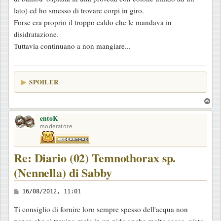
lato) ed ho smesso di trovare corpi in giro.
Forse era proprio il troppo caldo che le mandava in
disidratazione.
Tuttavia continuano a non mangiare...
SPOILER
T
o
entoK
p
moderatore
Re: Diario (02) Temnothorax sp.
(Nennella) di Sabby
M
16/08/2012, 11:01
e
Ti consiglio di fornire loro sempre spesso dell'acqua non
s