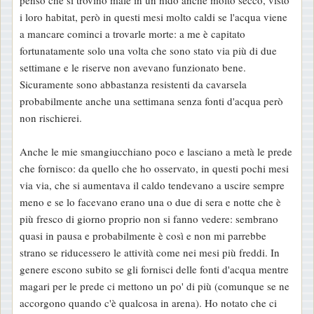
penso che si trovino male in un nido anche molto secco, visto
s
i loro habitat, però in questi mesi molto caldi se l'acqua viene
a
a mancare cominci a trovarle morte: a me è capitato
g
fortunatamente solo una volta che sono stato via più di due
g
settimane e le riserve non avevano funzionato bene.
i
Sicuramente sono abbastanza resistenti da cavarsela
o
probabilmente anche una settimana senza fonti d'acqua però
non rischierei.
Anche le mie smangiucchiano poco e lasciano a metà le prede
che fornisco: da quello che ho osservato, in questi pochi mesi
via via, che si aumentava il caldo tendevano a uscire sempre
meno e se lo facevano erano una o due di sera e notte che è
più fresco di giorno proprio non si fanno vedere: sembrano
quasi in pausa e probabilmente è così e non mi parrebbe
strano se riducessero le attività come nei mesi più freddi. In
genere escono subito se gli fornisci delle fonti d'acqua mentre
magari per le prede ci mettono un po' di più (comunque se ne
accorgono quando c'è qualcosa in arena). Ho notato che ci