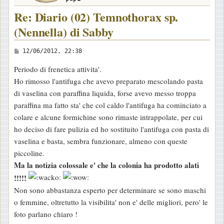
Re: Diario (02) Temnothorax sp.
(Nennella) di Sabby
M
12/06/2012, 22:38
e
Periodo di frenetica attivita'.
s
Ho rimosso l'antifuga che avevo preparato mescolando pasta
s
di vaselina con paraffina liquida, forse avevo messo troppa
a
paraffina ma fatto sta' che col caldo l'antifuga ha cominciato a
g
colare e alcune formichine sono rimaste intrappolate, per cui
g
ho deciso di fare pulizia ed ho sostituito l'antifuga con pasta di
i
vaselina e basta, sembra funzionare, almeno con queste
o
piccoline.
Ma la notizia colossale e' che la colonia ha prodotto alati
!!!!!
Non sono abbastanza esperto per determinare se sono maschi
o femmine, oltretutto la visibilita' non e' delle migliori, pero' le
foto parlano chiaro !