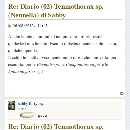
Re: Diario (02) Temnothorax sp.
(Nennella) di Sabby
M
16/08/2012, 14:41
e
Anche le mie da un po' di tempo sono proprio restie a
s
qualasiasi movimento. Escono rarissimamente e solo la sera,
s
qualche operaia.
a
Il caldo le inattiva veramente molto (cosa che non vedo, per
g
esempio, per le
Pheidole sp
., le
Camponotus vagus
e le
g
Aphaenogaster
sp.)
i
o
-
T
o
sabby fattyboy
p
pupa
Re: Diario (02) Temnothorax sp.