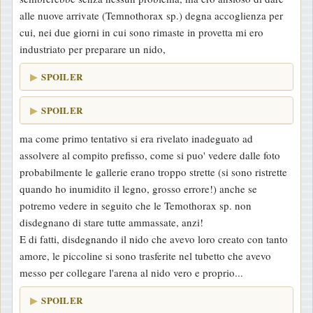
s
alle nuove arrivate (Temnothorax sp.) degna accoglienza per
a
cui, nei due giorni in cui sono rimaste in provetta mi ero
g
industriato per preparare un nido,
g
i
SPOILER
o
SPOILER
ma come primo tentativo si era rivelato inadeguato ad
assolvere al compito prefisso, come si puo' vedere dalle foto
probabilmente le gallerie erano troppo strette (si sono ristrette
quando ho inumidito il legno, grosso errore!) anche se
potremo vedere in seguito che le Temothorax sp. non
disdegnano di stare tutte ammassate, anzi!
E di fatti, disdegnando il nido che avevo loro creato con tanto
amore, le piccoline si sono trasferite nel tubetto che avevo
messo per collegare l'arena al nido vero e proprio...
SPOILER