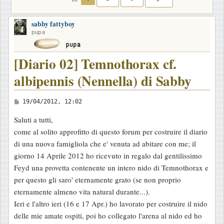
sabby fattyboy
pupa
[Diario 02] Temnothorax cf.
albipennis (Nennella) di Sabby
M
19/04/2012, 12:02
e
Saluti a tutti,
s
come al solito approfitto di questo forum per costruire il diario
s
di una nuova famigliola che e' venuta ad abitare con me; il
a
giorno 14 Aprile 2012 ho ricevuto in regalo dal gentilissimo
g
Feyd una provetta contenente un intero nido di Temnothorax e
g
per questo gli saro' eternamente grato (se non proprio
i
eternamente almeno vita natural durante...).
o
Ieri e l'altro ieri (16 e 17 Apr.) ho lavorato per costruire il nido
delle mie amate ospiti, poi ho collegato l'arena al nido ed ho