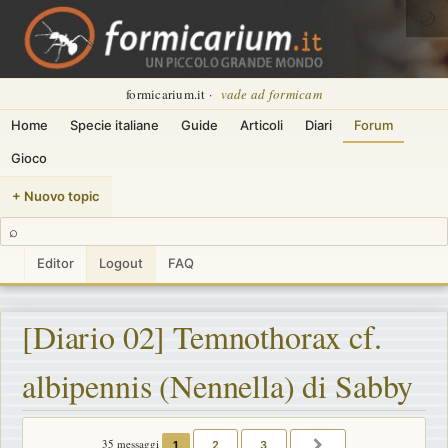
🌙
formicarium.it ·
vade ad formicam
Home
Specie italiane
Guide
Articoli
Diari
Forum
Gioco
+ Nuovo topic
⌕
Editor
Logout
FAQ
[Diario 02] Temnothorax cf.
albipennis (Nennella) di Sabby
35 messaggi
1
2
3
PROSSIMO