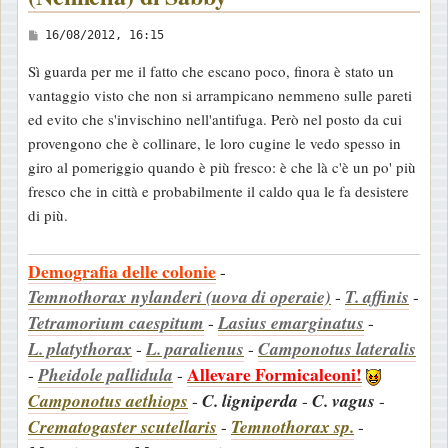
M
16/08/2012, 16:15
e
Sì guarda per me il fatto che escano poco, finora è stato un
s
vantaggio visto che non si arrampicano nemmeno sulle pareti
s
ed evito che s'invischino nell'antifuga. Però nel posto da cui
a
provengono che è collinare, le loro cugine le vedo spesso in
g
giro al pomeriggio quando è più fresco: è che là c'è un po' più
g
fresco che in città e probabilmente il caldo qua le fa desistere
i
di più.
o
Demografia delle colonie
-
Temnothorax nylanderi (uova di operaie)
-
T. affinis
-
Tetramorium caespitum
-
Lasius emarginatus
-
L. platythorax
-
L. paralienus
-
Camponotus lateralis
Allevare Formicaleoni!
-
Pheidole pallidula
-
Camponotus aethiops
-
C. ligniperda
-
C. vagus
-
Crematogaster scutellaris
-
Temnothorax sp.
-