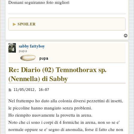
Domani seguiranno foto migliori
g
g
i
SPOILER
o
T
o
sabby fattyboy
p
pupa
Re: Diario (02) Temnothorax sp.
(Nennella) di Sabby
M
11/05/2012, 16:07
e
Nel frattempo ho dato alla colonia diversi pezzettini di insetti,
s
le piccoline hanno mangiato senza problemi.
s
Ho riempito nuovamente la provetta in arena.
a
Noto che ci sono i corpi di 4 formiche in arena, non so se e'
g
normale oppure se e' segno di anomalia, forse il fatto che non
g