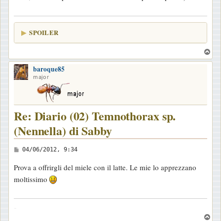
SPOILER
T
o
baroque85
p
major
Re: Diario (02) Temnothorax sp.
(Nennella) di Sabby
M
04/06/2012, 9:34
e
Prova a offrirgli del miele con il latte. Le mie lo apprezzano
s
moltissimo
s
a
-
g
T
g