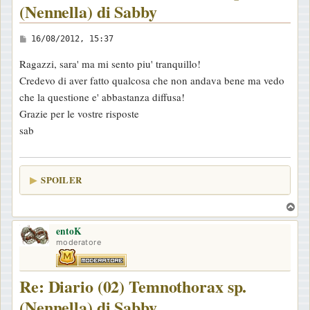
(Nennella) di Sabby
M
16/08/2012, 15:37
e
Ragazzi, sara' ma mi sento piu' tranquillo!
s
Credevo di aver fatto qualcosa che non andava bene ma vedo
s
che la questione e' abbastanza diffusa!
a
Grazie per le vostre risposte
g
sab
g
i
o
SPOILER
T
o
entoK
p
moderatore
Re: Diario (02) Temnothorax sp.
(Nennella) di Sabby