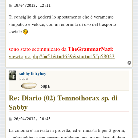
M
19/04/2012, 12:11
e
Ti consiglio di goderti lo spostamento che è veramente
s
simpatico e veloce, con un enormita di uso del trasporto
s
sociale
a
g
TheGrammarNazi
sono stato scomunicato da
:
g
viewtopic.php?f=51&t=4639&start=15#p58033
i
T
o
o
sabby fattyboy
p
pupa
Re: Diario (02) Temnothorax sp. di
Sabby
M
26/04/2012, 16:45
e
La colonia e' arrivata in provetta, ed e' rimasta li per 2 giorni,
s
sembrerebbe senza nessun problema, ma ero ansioso di dare