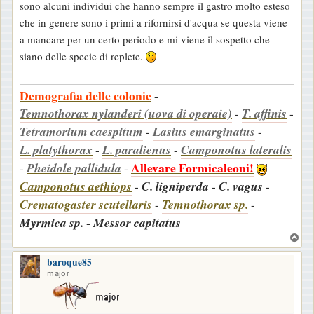
sono alcuni individui che hanno sempre il gastro molto esteso
che in genere sono i primi a rifornirsi d'acqua se questa viene
a mancare per un certo periodo e mi viene il sospetto che
siano delle specie di replete.
Demografia delle colonie
-
Temnothorax nylanderi (uova di operaie)
-
T. affinis
-
Tetramorium caespitum
-
Lasius emarginatus
-
L. platythorax
-
L. paralienus
-
Camponotus lateralis
Allevare Formicaleoni!
-
Pheidole pallidula
-
Camponotus aethiops
-
C. ligniperda
-
C. vagus
-
Crematogaster scutellaris
-
Temnothorax sp.
-
Myrmica sp.
-
Messor capitatus
T
o
baroque85
p
major