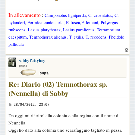
s
a
In allevamento
:
Camponotus ligniperda, C. cruentatus, C.
g
nylanderi, Formica cunicularia, F. fusca,F. lemani, Polyergus
g
rufescens, Lasius platythorax, Lasius paralienus, Tetramorium
i
caespitum, Temnothorax alienus, T. exilis, T. recedens, Pheidole
o
pallidula
T
o
sabby fattyboy
p
pupa
Re: Diario (02) Temnothorax sp.
(Nennella) di Sabby
M
28/04/2012, 23:07
e
Da oggi mi riferiro' alla colonia e alla regina con il nome di
s
Nennella.
s
Oggi ho dato alla colonia uno scarafaggino tagliato in pezzi.
a