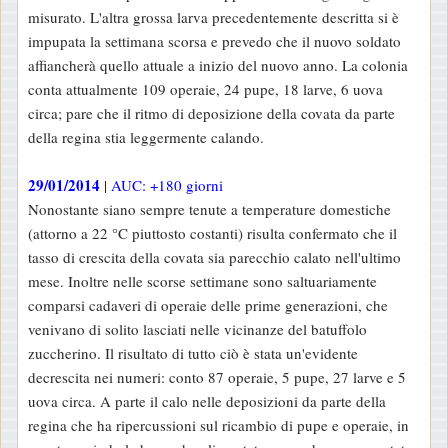
misurato. L'altra grossa larva precedentemente descritta si è
impupata la settimana scorsa e prevedo che il nuovo soldato
affiancherà quello attuale a inizio del nuovo anno. La colonia
conta attualmente 109 operaie, 24 pupe, 18 larve, 6 uova
circa; pare che il ritmo di deposizione della covata da parte
della regina stia leggermente calando.
29/01/2014
| AUC: +180 giorni
Nonostante siano sempre tenute a temperature domestiche
(attorno a 22 °C piuttosto costanti) risulta confermato che il
tasso di crescita della covata sia parecchio calato nell'ultimo
mese. Inoltre nelle scorse settimane sono saltuariamente
comparsi cadaveri di operaie delle prime generazioni, che
venivano di solito lasciati nelle vicinanze del batuffolo
zuccherino. Il risultato di tutto ciò è stata un'evidente
decrescita nei numeri: conto 87 operaie, 5 pupe, 27 larve e 5
uova circa. A parte il calo nelle deposizioni da parte della
regina che ha ripercussioni sul ricambio di pupe e operaie, in