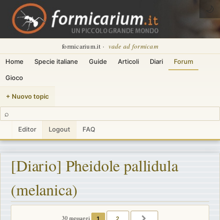
🌙
formicarium.it ·
vade ad formicam
Home
Specie italiane
Guide
Articoli
Diari
Forum
Gioco
+ Nuovo topic
⌕
Editor
Logout
FAQ
[Diario] Pheidole pallidula
(melanica)
30 messaggi
1
2
PROSSIMO