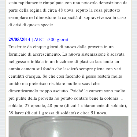
stata rapidamente rimpolpata con una notevole deposizione da
parte della regina di circa 48 uova: reputo la cosa piuttosto
esemplare nel dimostrare la capacità di sopravvivenza in caso
di crisi di questa specie.
29/05/2014
| AUC: +300 giorni
Trasferite da cinque giorni di nuovo dalla provetta in un
formicaio di accrescimento. La nuova sistemazione è scavata
nel gesso e infilata in un bicchiere di plastica lasciando un
ampia camera sul fondo che lascierò sempre piena con vari
centilitri d'acqua. So che così facendo il gesso resterà molto
umido ma preferisco rischiare muffe e scavi che
dimenticarmelo troppo asciutto. Poiché le camere sono molto
più pulite della provetta ho potuto contare bene la colonia: 1
soldato, 27 operaie, 48 pupe (di cui 1 chiaramente di soldato),
39 larve (di cui 1 grossa di soldato) e circa 51 uova.