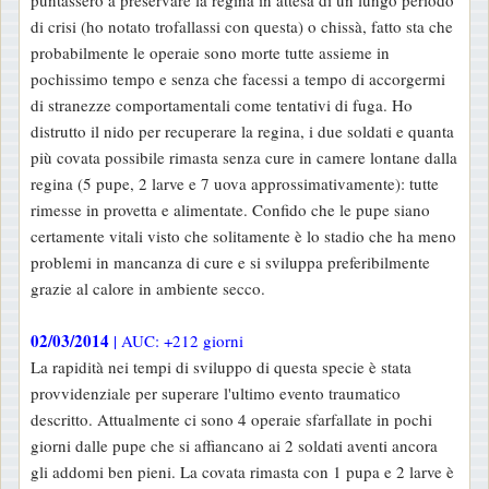
puntassero a preservare la regina in attesa di un lungo periodo
di crisi (ho notato trofallassi con questa) o chissà, fatto sta che
probabilmente le operaie sono morte tutte assieme in
pochissimo tempo e senza che facessi a tempo di accorgermi
di stranezze comportamentali come tentativi di fuga. Ho
distrutto il nido per recuperare la regina, i due soldati e quanta
più covata possibile rimasta senza cure in camere lontane dalla
regina (5 pupe, 2 larve e 7 uova approssimativamente): tutte
rimesse in provetta e alimentate. Confido che le pupe siano
certamente vitali visto che solitamente è lo stadio che ha meno
problemi in mancanza di cure e si sviluppa preferibilmente
grazie al calore in ambiente secco.
02/03/2014
| AUC: +212 giorni
La rapidità nei tempi di sviluppo di questa specie è stata
provvidenziale per superare l'ultimo evento traumatico
descritto. Attualmente ci sono 4 operaie sfarfallate in pochi
giorni dalle pupe che si affiancano ai 2 soldati aventi ancora
gli addomi ben pieni. La covata rimasta con 1 pupa e 2 larve è