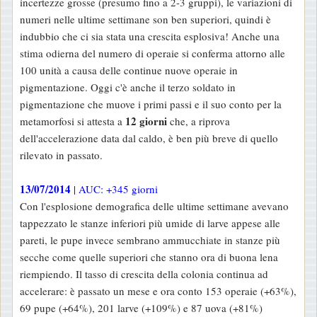
incertezze grosse (presumo fino a 2-3 gruppi), le variazioni di
numeri nelle ultime settimane son ben superiori, quindi è
indubbio che ci sia stata una crescita esplosiva! Anche una
stima odierna del numero di operaie si conferma attorno alle
100 unità a causa delle continue nuove operaie in
pigmentazione. Oggi c'è anche il terzo soldato in
pigmentazione che muove i primi passi e il suo conto per la
12 giorni
metamorfosi si attesta a
che, a riprova
dell'accelerazione data dal caldo, è ben più breve di quello
rilevato in passato.
13/07/2014
| AUC: +345 giorni
Con l'esplosione demografica delle ultime settimane avevano
tappezzato le stanze inferiori più umide di larve appese alle
pareti, le pupe invece sembrano ammucchiate in stanze più
secche come quelle superiori che stanno ora di buona lena
riempiendo. Il tasso di crescita della colonia continua ad
accelerare: è passato un mese e ora conto 153 operaie (+63%),
69 pupe (+64%), 201 larve (+109%) e 87 uova (+81%)