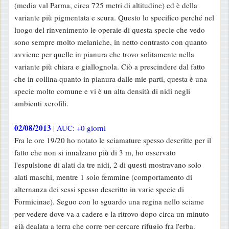
(media val Parma, circa 725 metri di altitudine) ed è della
variante più pigmentata e scura. Questo lo specifico perché nel
luogo del rinvenimento le operaie di questa specie che vedo
sono sempre molto melaniche, in netto contrasto con quanto
avviene per quelle in pianura che trovo solitamente nella
variante più chiara e giallognola. Ciò a prescindere dal fatto
che in collina quanto in pianura dalle mie parti, questa è una
specie molto comune e vi è un alta densità di nidi negli
ambienti xerofili.
02/08/2013
| AUC: +0 giorni
Fra le ore 19/20 ho notato le sciamature spesso descritte per il
fatto che non si innalzano più di 3 m, ho osservato
l'espulsione di alati da tre nidi, 2 di questi mostravano solo
alati maschi, mentre 1 solo femmine (comportamento di
alternanza dei sessi spesso descritto in varie specie di
Formicinae). Seguo con lo sguardo una regina nello sciame
per vedere dove va a cadere e la ritrovo dopo circa un minuto
già dealata a terra che corre per cercare rifugio fra l'erba.