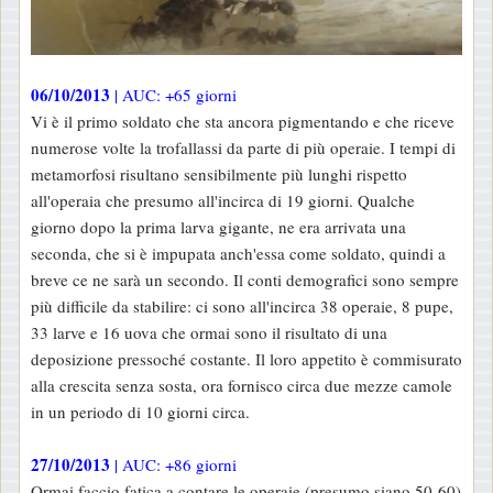
06/10/2013
| AUC: +65 giorni
Vi è il primo soldato che sta ancora pigmentando e che riceve
numerose volte la trofallassi da parte di più operaie. I tempi di
metamorfosi risultano sensibilmente più lunghi rispetto
all'operaia che presumo all'incirca di 19 giorni. Qualche
giorno dopo la prima larva gigante, ne era arrivata una
seconda, che si è impupata anch'essa come soldato, quindi a
breve ce ne sarà un secondo. Il conti demografici sono sempre
più difficile da stabilire: ci sono all'incirca 38 operaie, 8 pupe,
33 larve e 16 uova che ormai sono il risultato di una
deposizione pressoché costante. Il loro appetito è commisurato
alla crescita senza sosta, ora fornisco circa due mezze camole
in un periodo di 10 giorni circa.
27/10/2013
| AUC: +86 giorni
Ormai faccio fatica a contare le operaie (presumo siano 50-60)