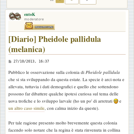
entoK
moderatore
[Diario] Pheidole pallidula
(melanica)
M
27/10/2013, 16:37
e
Pubblico le osservazione sulla colonia di
Pheidole pallidula
s
che si sta sviluppando da questa estate. La specie è arci-nota e
s
allevata, tuttavia i dati demografici e quello che sottendono
a
possono far dibattere qualche ipotesi curiosa sul tema delle
g
uova trofiche e lo sviluppo larvale (ho un po' di arretrati
e
g
un altro caso simile
, con calma inizio da queste).
i
o
Per tale ragione presento molto brevemente questa colonia
facendo solo notare che la regina è stata rinvenuta in collina