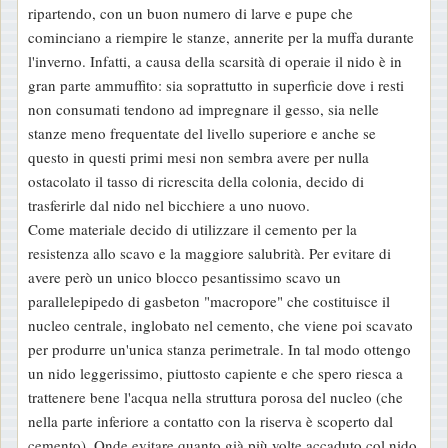
ripartendo, con un buon numero di larve e pupe che
cominciano a riempire le stanze, annerite per la muffa durante
l'inverno. Infatti, a causa della scarsità di operaie il nido è in
gran parte ammuffito: sia soprattutto in superficie dove i resti
non consumati tendono ad impregnare il gesso, sia nelle
stanze meno frequentate del livello superiore e anche se
questo in questi primi mesi non sembra avere per nulla
ostacolato il tasso di ricrescita della colonia, decido di
trasferirle dal nido nel bicchiere a uno nuovo.
Come materiale decido di utilizzare il cemento per la
resistenza allo scavo e la maggiore salubrità. Per evitare di
avere però un unico blocco pesantissimo scavo un
parallelepipedo di gasbeton "macropore" che costituisce il
nucleo centrale, inglobato nel cemento, che viene poi scavato
per produrre un'unica stanza perimetrale. In tal modo ottengo
un nido leggerissimo, piuttosto capiente e che spero riesca a
trattenere bene l'acqua nella struttura porosa del nucleo (che
nella parte inferiore a contatto con la riserva è scoperto dal
cemento). Onde evitare quanto già più volte accaduto col nido