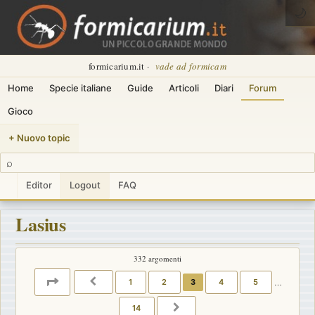
🌙
formicarium.it ·
vade ad formicam
Home
Specie italiane
Guide
Articoli
Diari
Forum
Gioco
+ Nuovo topic
⌕
Editor
Logout
FAQ
Lasius
332 argomenti
PAGINA
3
DI
14
1
2
3
4
5
…
PRECEDENTE
14
PROSSIMO