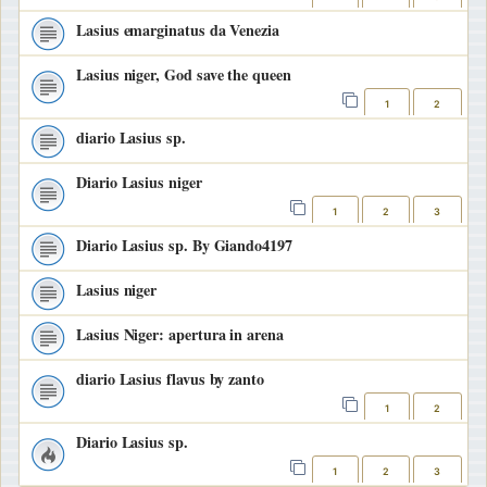
Lasius emarginatus da Venezia
Lasius niger, God save the queen
1
2
diario Lasius sp.
Diario Lasius niger
1
2
3
Diario Lasius sp. By Giando4197
Lasius niger
Lasius Niger: apertura in arena
diario Lasius flavus by zanto
1
2
Diario Lasius sp.
1
2
3