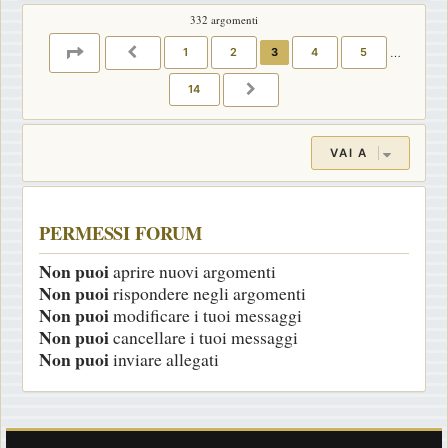
332 argomenti
PAGINA
3
DI
14
1
2
3
4
5
…
PRECEDENTE
14
PROSSIMO
VAI A
PERMESSI FORUM
Non puoi
aprire nuovi argomenti
Non puoi
rispondere negli argomenti
Non puoi
modificare i tuoi messaggi
Non puoi
cancellare i tuoi messaggi
Non puoi
inviare allegati