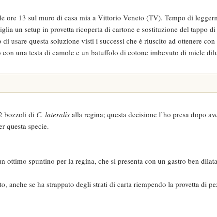
le ore 13 sul muro di casa mia a Vittorio Veneto (TV). Tempo di legger
glia un setup in provetta ricoperta di cartone e sostituzione del tappo di
 di usare questa soluzione visti i successi che è riuscito ad ottenere con
o con una testa di camole e un batuffolo di cotone imbevuto di miele dilu
2 bozzoli di
C. lateralis
alla regina; questa decisione l’ho presa dopo aver
er questa specie.
 un ottimo spuntino per la regina, che si presenta con un gastro ben dila
, anche se ha strappato degli strati di carta riempendo la provetta di pez