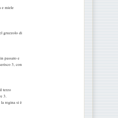
a e miele
el gruzzolo di
in passato e
serisco 3, con
il terzo
re 3.
la regina si è