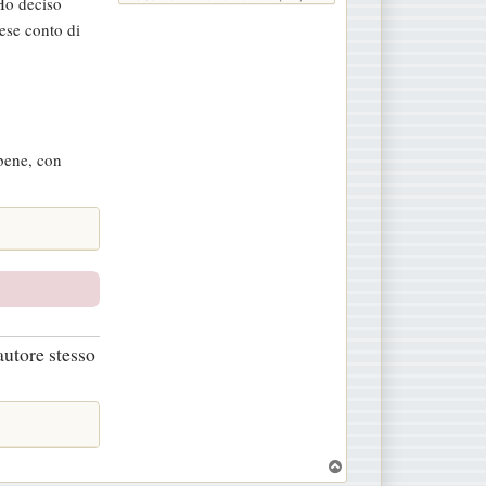
 Ho deciso
rese conto di
 bene, con
autore stesso
T
o