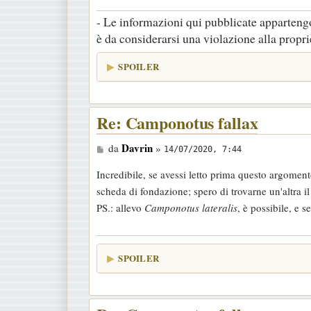
- Le informazioni qui pubblicate appartengo
è da considerarsi una violazione alla proprie
SPOILER
Re: Camponotus fallax
M
Davrin
da
»
14/07/2020, 7:44
e
Incredibile, se avessi letto prima questo argomen
s
scheda di fondazione; spero di trovarne un'altra i
s
PS.: allevo
Camponotus lateralis
, è possibile, e 
a
g
g
SPOILER
i
o