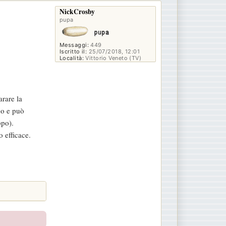
p
NickCrosby
pupa
Messaggi:
449
Iscritto il:
25/07/2018, 12:01
Località:
Vittorio Veneto (TV)
.
arare la
do e può
ppo).
 efficace.