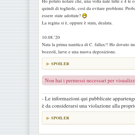
Ho potuto notare che, una volta nate tutte e 4 le 
s
quindi di toglierle, così da evitare problemi. Pro
a
essere state adottate?
g
La regina si è, oppure è stata, dealata.
g
i
10.08.’20
o
Nata la prima nanitica di C. fallax!! Ho dovuto i
bozzoli, larve e una nuova deposizione.
SPOILER
Non hai i permessi necessari per visualizza
- Le informazioni qui pubblicate appartengo
è da considerarsi una violazione alla proprie
SPOILER