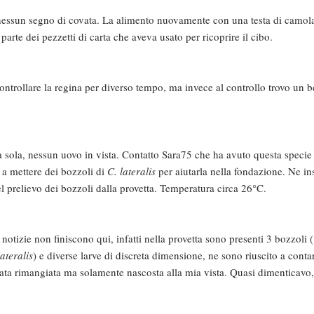
nessun segno di covata. La alimento nuovamente con una testa di camol
rte dei pezzetti di carta che aveva usato per ricoprire il cibo.
trollare la regina per diverso tempo, ma invece al controllo trovo un b
 sola, nessun uovo in vista. Contatto Sara75 che ha avuto questa specie 
 a mettere dei bozzoli di
C. lateralis
per aiutarla nella fondazione. Ne in
l prelievo dei bozzoli dalla provetta. Temperatura circa 26°C.
notizie non finiscono qui, infatti nella provetta sono presenti 3 bozzoli (
lateralis
) e diverse larve di discreta dimensione, ne sono riuscito a conta
ta rimangiata ma solamente nascosta alla mia vista. Quasi dimenticavo, 