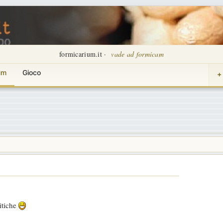
formicarium.it ·
vade ad formicam
um
Gioco
+
ritiche