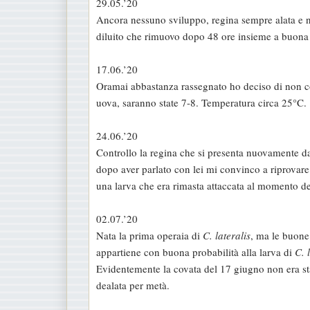
29.05.’20
Ancora nessuno sviluppo, regina sempre alata e 
diluito che rimuovo dopo 48 ore insieme a buona pa
17.06.’20
Oramai abbastanza rassegnato ho deciso di non con
uova, saranno state 7-8. Temperatura circa 25°C.
24.06.’20
Controllo la regina che si presenta nuovamente da
dopo aver parlato con lei mi convinco a riprovare
una larva che era rimasta attaccata al momento de
02.07.’20
Nata la prima operaia di
C. lateralis
, ma le buone 
appartiene con buona probabilità alla larva di
C. 
Evidentemente la covata del 17 giugno non era sta
dealata per metà.