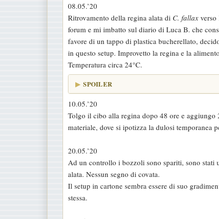
08.05.’20
a
Ritrovamento della regina alata di
C. fallax
verso 
g
forum e mi imbatto sul diario di Luca B. che consi
g
favore di un tappo di plastica bucherellato, decido
i
in questo setup. Improvetto la regina e la aliment
o
Temperatura circa 24°C.
SPOILER
10.05.’20
Tolgo il cibo alla regina dopo 48 ore e aggiungo 
materiale, dove si ipotizza la dulosi temporanea p
20.05.’20
Ad un controllo i bozzoli sono spariti, sono stati
alata. Nessun segno di covata.
Il setup in cartone sembra essere di suo gradimento
stessa.