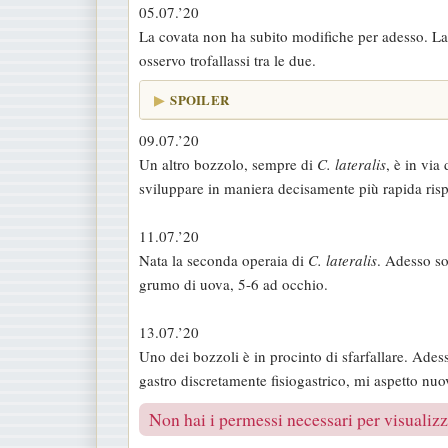
05.07.’20
La covata non ha subito modifiche per adesso. La 
osservo trofallassi tra le due.
SPOILER
09.07.’20
Un altro bozzolo, sempre di
C. lateralis
, è in via
sviluppare in maniera decisamente più rapida rispe
11.07.’20
Nata la seconda operaia di
C. lateralis
. Adesso so
grumo di uova, 5-6 ad occhio.
13.07.’20
Uno dei bozzoli è in procinto di sfarfallare. Ades
gastro discretamente fisiogastrico, mi aspetto nu
Non hai i permessi necessari per visualizza