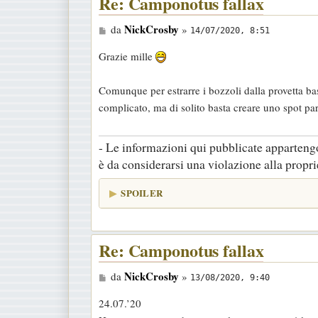
Re: Camponotus fallax
M
NickCrosby
da
»
14/07/2020, 8:51
e
Grazie mille
s
s
Comunque per estrarre i bozzoli dalla provetta ba
a
complicato, ma di solito basta creare uno spot par
g
g
- Le informazioni qui pubblicate appartengo
i
è da considerarsi una violazione alla proprie
o
SPOILER
Re: Camponotus fallax
M
NickCrosby
da
»
13/08/2020, 9:40
e
24.07.’20
s