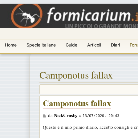
Home
Specie italiane
Guide
Articoli
Diari
For
Camponotus fallax
Camponotus fallax
M
NickCrosby
da
»
13/07/2020, 20:43
e
Questo è il mio primo diario, accetto consigli e c
s
s