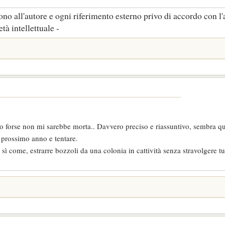
no all'autore e ogni riferimento esterno privo di accordo con l'
tà intellettuale -
to forse non mi sarebbe morta.. Davvero preciso e riassuntivo, sembra q
l prossimo anno e tentare.
se sì come, estrarre bozzoli da una colonia in cattività senza stravolgere t