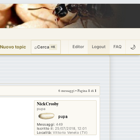
🌙
 Nuovo topic
⌕
Editor
Logout
FAQ
Cerca
⌘K
6 messaggi • Pagina
1
di
1
NickCrosby
pupa
Messaggi:
449
Iscritto il:
25/07/2018, 12:01
Località:
Vittorio Veneto (TV)