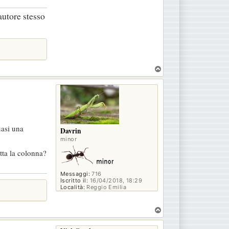
autore stesso
T
o
p
uasi una
Davrin
minor
utta la colonna?
Messaggi:
716
Iscritto il:
16/04/2018, 18:29
Località:
Reggio Emilia
T
o
p