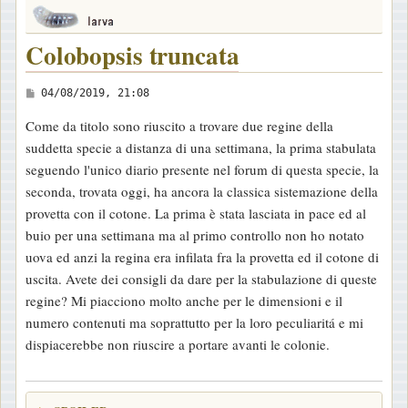
Colobopsis truncata
M
04/08/2019, 21:08
e
Come da titolo sono riuscito a trovare due regine della
s
suddetta specie a distanza di una settimana, la prima stabulata
s
seguendo l'unico diario presente nel forum di questa specie, la
a
seconda, trovata oggi, ha ancora la classica sistemazione della
g
provetta con il cotone. La prima è stata lasciata in pace ed al
g
buio per una settimana ma al primo controllo non ho notato
i
uova ed anzi la regina era infilata fra la provetta ed il cotone di
o
uscita. Avete dei consigli da dare per la stabulazione di queste
regine? Mi piacciono molto anche per le dimensioni e il
numero contenuti ma soprattutto per la loro peculiaritá e mi
dispiacerebbe non riuscire a portare avanti le colonie.