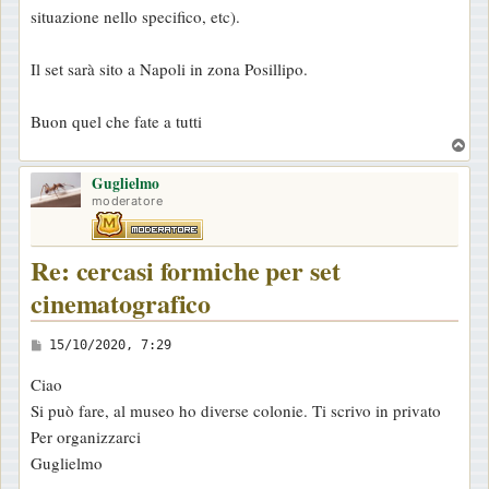
situazione nello specifico, etc).
Il set sarà sito a Napoli in zona Posillipo.
Buon quel che fate a tutti
T
o
Guglielmo
p
moderatore
Re: cercasi formiche per set
cinematografico
M
15/10/2020, 7:29
e
Ciao
s
Si può fare, al museo ho diverse colonie. Ti scrivo in privato
s
Per organizzarci
a
Guglielmo
g