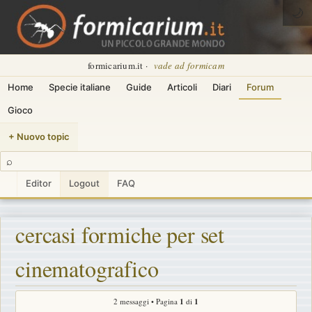
🌙
formicarium.it ·
vade ad formicam
Home
Specie italiane
Guide
Articoli
Diari
Forum
Gioco
+ Nuovo topic
⌕
Editor
Logout
FAQ
cercasi formiche per set
cinematografico
2 messaggi • Pagina
1
di
1