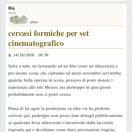
Riq
uovo
cercasi formiche per set
cinematografico
M
14/10/2020, 18:50
e
Salve a tutti, sto lavorando ad un film (sono un attrezzista) e
s
per alcune scene che cadranno ad inizio novembre servirebbe
s
qualche bella operaia in scena, pensavo di poter donare l
a
esperienza alle mie Messor, ma purtroppo in quei giorni
g
probabilmente non ci potrò essere.
g
i
Prima di far agire la produzione su altre vie ho preferito
o
scrivere qui, purtroppo non posso dare dettagli pubblicamente,
se qualcuno fosse interessato o incuriosito dalla faccenda
risponda qui e decidiamo come darci precisazioni (regista,