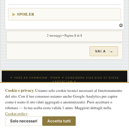
g
i
SPOILER
o
T
o
2 messaggi • Pagina
1
di
1
p
VAI A
Cookie e privacy.
Usiamo solo cookie tecnici necessari al funzionamento
del sito. Con il tuo consenso usiamo anche Google Analytics per capire
INDICE
CONTATTACI
Tutti gli orari sono
UTC
come è usato il sito (dati aggregati e anonimizzati). Puoi accettare o
rifiutare — la tua scelta resta valida 1 anno. Maggiori dettagli nella
Powered by
phpBB
® Forum Software © phpBB Limited
Cookie policy
.
Traduzione Italiana
phpBB-Store.it
basata su
phpBBItalia.net
2017
Privacy
|
Termini
|
Cookie policy
Solo necessari
Accetta tutti