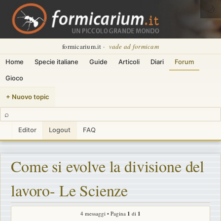
🌙
formicarium.it ·
vade ad formicam
Home
Specie italiane
Guide
Articoli
Diari
Forum
Gioco
+ Nuovo topic
⌕
Editor
Logout
FAQ
Come si evolve la divisione del
lavoro- Le Scienze
4 messaggi • Pagina
1
di
1