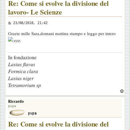
Re: Come si evolve la divisione del
o
lavoro- Le Scienze
M
23/08/2018, 21:42
e
Grazie mille Sara,domani mattina stampo e leggo per intero
s
s
a
In fondazione
g
Lasius flavus
g
Formica clara
i
Lasius niger
o
Tetramorium sp
T
o
Riccardo
p
pupa
Re: Come si evolve la divisione del