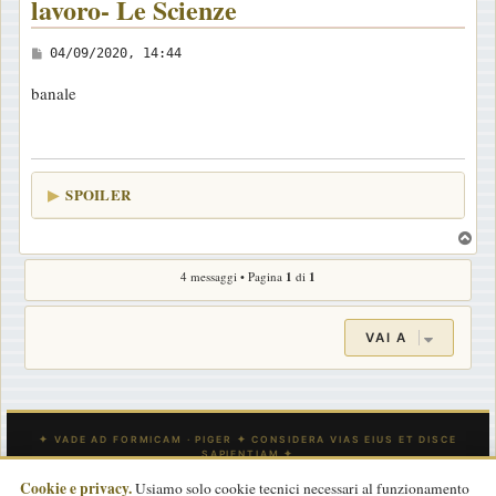
lavoro- Le Scienze
M
04/09/2020, 14:44
e
banale
s
s
a
g
SPOILER
g
i
T
o
o
4 messaggi • Pagina
1
di
1
p
VAI A
Cookie e privacy.
Usiamo solo cookie tecnici necessari al funzionamento