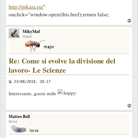
http://pikaia.eu/
"
onclick="window.open(this.href);return false;
T
o
MikyMaf
p
major
Re: Come si evolve la divisione del
lavoro- Le Scienze
M
23/08/2018, 20:17
e
Interessante, grazie mille
s
s
T
a
o
Matteo Bell
p
g
larva
g
i