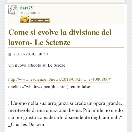
Sara75
moderatore
Come si evolve la divisione del
lavoro- Le Scienze
M
23/08/2018, 18:57
e
Un nuovo articolo su Le Scieze.
s
s
http://www.lescienze.it/news/2018/08/23 ... e-4080800/
"
a
onclick="window.open(this.href);return false;
g
g
„L'uomo nella sua arroganza si crede un'opera grande,
i
meritevole di una creazione divina. Più umile, io credo
o
sia più giusto considerarlo discendente degli animali.“
_Charles Darwin.