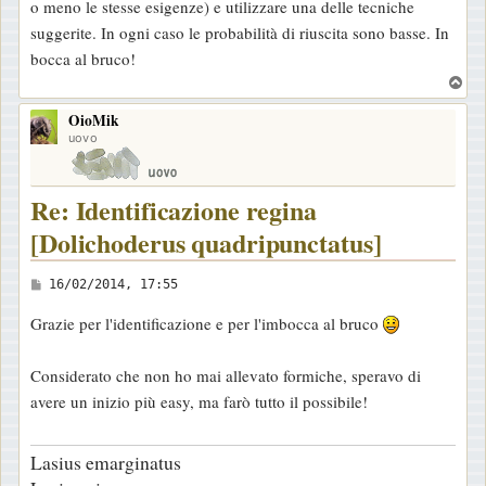
o meno le stesse esigenze) e utilizzare una delle tecniche
g
suggerite. In ogni caso le probabilità di riuscita sono basse. In
i
bocca al bruco!
o
T
o
OioMik
p
uovo
Re: Identificazione regina
[Dolichoderus quadripunctatus]
M
16/02/2014, 17:55
e
Grazie per l'identificazione e per l'imbocca al bruco
s
s
Considerato che non ho mai allevato formiche, speravo di
a
avere un inizio più easy, ma farò tutto il possibile!
g
g
Lasius emarginatus
i