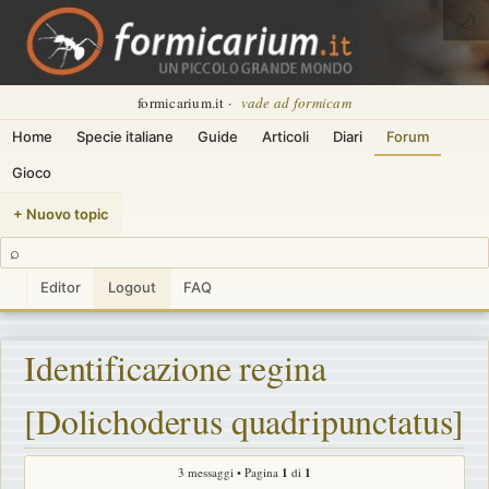
🌙
formicarium.it ·
vade ad formicam
Home
Specie italiane
Guide
Articoli
Diari
Forum
Gioco
+ Nuovo topic
⌕
Editor
Logout
FAQ
Identificazione regina
[Dolichoderus quadripunctatus]
3 messaggi • Pagina
1
di
1