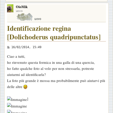
OioMik
uovo
Identificazione regina
[Dolichoderus quadripunctatus]
M
16/02/2014, 15:49
e
Ciao a tutti,
s
ho rinvenuto questa formica in una galla di una quercia,
s
ho fatto qualche foto al volo per non stressarla, potreste
a
aiutarmi ad identificarla?
g
La foto più grande è mossa ma probabilmente può aiutarvi più
g
delle altre
i
o
]