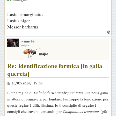
Lasius emarginatus
Lasius niger
Messor barbarus
T
o
winny88
p
major
Re: Identificazione formica [in galla
quercia]
M
16/02/2014, 15:58
e
E' una regina di
Dolichoderus quadripunctatus
. Sta nella galla
s
in attesa di primavera per fondare. Purtroppo la fondazione per
s
queste regine è difficilissima. Io ti consiglio di seguire i
a
consigli che troverai cercando per
Camponotus truncatus
(più
g