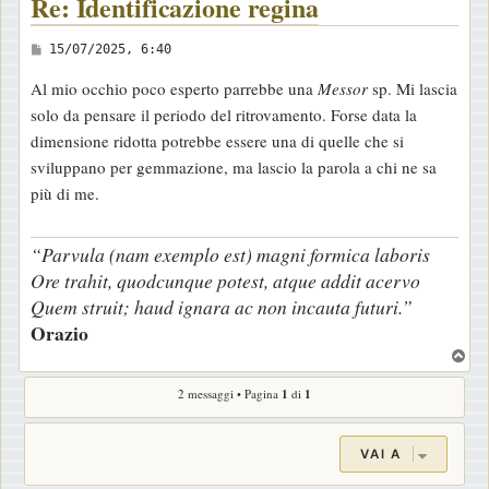
Re: Identificazione regina
M
15/07/2025, 6:40
e
Al mio occhio poco esperto parrebbe una
Messor
sp. Mi lascia
s
solo da pensare il periodo del ritrovamento. Forse data la
s
dimensione ridotta potrebbe essere una di quelle che si
a
sviluppano per gemmazione, ma lascio la parola a chi ne sa
g
più di me.
g
i
“Parvula (nam exemplo est) magni formica laboris
o
Ore trahit, quodcunque potest, atque addit acervo
Quem struit; haud ignara ac non incauta futuri.”
Orazio
T
o
2 messaggi • Pagina
1
di
1
p
VAI A