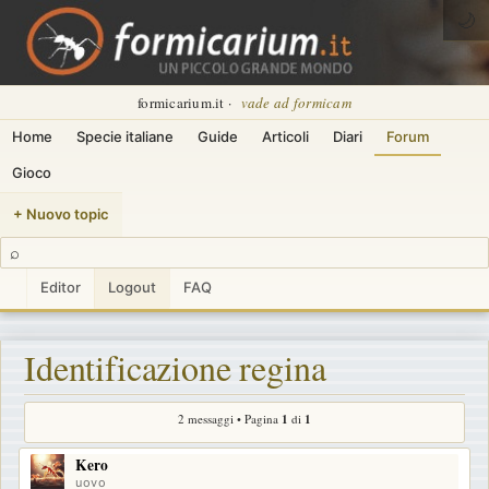
🌙
formicarium.it ·
vade ad formicam
Home
Specie italiane
Guide
Articoli
Diari
Forum
Gioco
+ Nuovo topic
⌕
Editor
Logout
FAQ
Identificazione regina
2 messaggi • Pagina
1
di
1
Kero
uovo