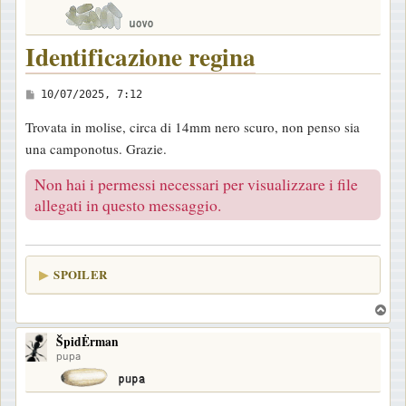
Identificazione regina
M
10/07/2025, 7:12
e
Trovata in molise, circa di 14mm nero scuro, non penso sia
s
una camponotus. Grazie.
s
a
Non hai i permessi necessari per visualizzare i file
g
allegati in questo messaggio.
g
i
o
SPOILER
T
o
ŠpidĖrman
p
pupa