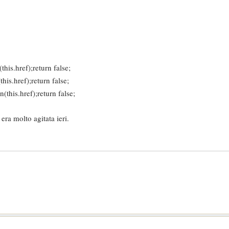
his.href);return false;
is.href);return false;
this.href);return false;
era molto agitata ieri.