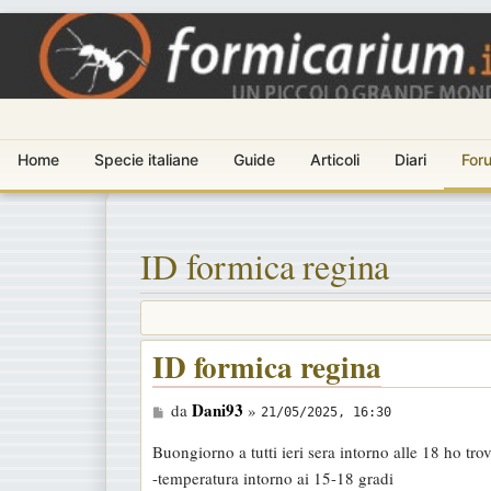
Home
Specie italiane
Guide
Articoli
Diari
For
ID formica regina
ID formica regina
M
Dani93
da
»
21/05/2025, 16:30
e
Buongiorno a tutti ieri sera intorno alle 18 ho trov
s
-temperatura intorno ai 15-18 gradi
s