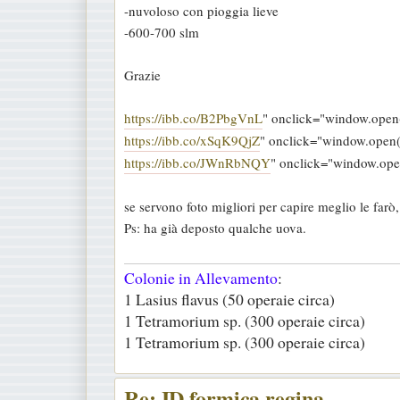
-nuvoloso con pioggia lieve
a
-600-700 slm
g
g
Grazie
i
o
https://ibb.co/B2PbgVnL
" onclick="window.open(t
https://ibb.co/xSqK9QjZ
" onclick="window.open(th
https://ibb.co/JWnRbNQY
" onclick="window.open(
se servono foto migliori per capire meglio le farò, 
Ps: ha già deposto qualche uova.
Colonie in Allevamento
:
1 Lasius flavus (50 operaie circa)
1 Tetramorium sp. (300 operaie circa)
1 Tetramorium sp. (300 operaie circa)
Re: ID formica regina