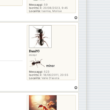
Messaggi:
59
Iscritto il:
20/08/2023, 9:45
Località:
Isernia, Molise
T
o
p
Dani93
minor
Messaggi:
523
Iscritto il:
18/06/2011, 20:55
Località:
Valle D'aosta
T
o
p