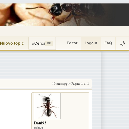
🌙
 Nuovo topic
⌕
Editor
Logout
FAQ
Cerca
⌘K
10 messaggi • Pagina
1
di
1
Dani93
minor