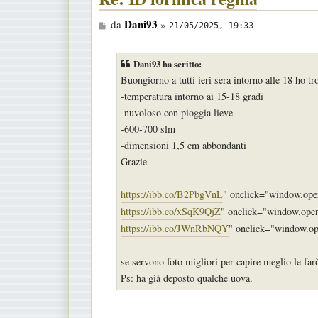
M
Dani93
da
»
21/05/2025, 19:33
e
s
Dani93 ha scritto:
s
Buongiorno a tutti ieri sera intorno alle 18 ho tro
a
-temperatura intorno ai 15-18 gradi
g
-nuvoloso con pioggia lieve
g
-600-700 slm
i
-dimensioni 1,5 cm abbondanti
o
Grazie
https://ibb.co/B2PbgVnL
" onclick="window.open(
https://ibb.co/xSqK9QjZ
" onclick="window.open(
https://ibb.co/JWnRbNQY
" onclick="window.ope
se servono foto migliori per capire meglio le farò
Ps: ha già deposto qualche uova.