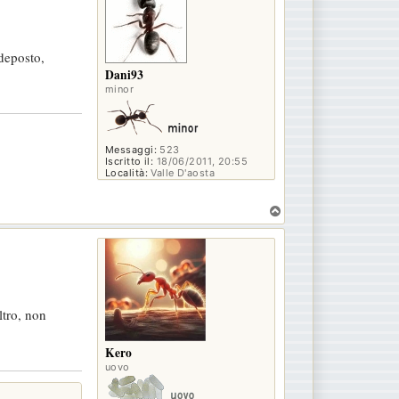
 deposto,
Dani93
minor
Messaggi:
523
Iscritto il:
18/06/2011, 20:55
Località:
Valle D'aosta
T
o
p
ltro, non
Kero
uovo