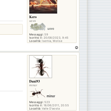
Kero
uovo
Messaggi:
59
Iscritto il:
20/08/2023, 9:45
Località:
Isernia, Molise
T
o
p
Dani93
minor
Messaggi:
523
Iscritto il:
18/06/2011, 20:55
Località:
Valle D'aosta