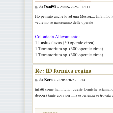
M
Dani93
da
»
28/05/2025, 17:11
e
Ho pensato anche io ad una Messor.... Infatti ho l
s
vedremo se nasceranno delle operaie
s
a
Colonie in Allevamento
:
g
1 Lasius flavus (50 operaie circa)
g
1 Tetramorium sp. (300 operaie circa)
i
1 Tetramorium sp. (300 operaie circa)
o
Re: ID formica regina
M
Kero
da
»
28/05/2025, 19:41
e
infatti come hai intuito, queste formiche sciama
s
deporrà tante uova per mia esperienza se trovata
s
a
g