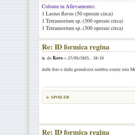
Colonie in Allevamento
:
1 Lasius flavus (50 operaie circa)
1 Tetramorium sp. (300 operaie circa)
1 Tetramorium sp. (300 operaie circa)
Re: ID formica regina
M
Kero
da
»
27/05/2025, 18:19
e
dalle foto e dalla grandezza sembra essere una M
s
s
a
g
SPOILER
g
i
o
Re: ID formica regina