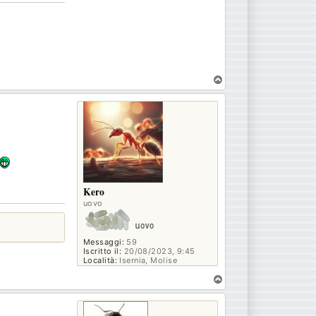
T
o
p
Kero
uovo
Messaggi:
59
Iscritto il:
20/08/2023, 9:45
Località:
Isernia, Molise
T
o
p