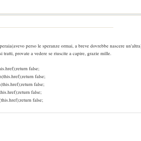
operaia(avevo perso le speranze ormai, a breve dovrebbe nascere un'altra
 tratti, provate a vedere se riuscite a capire, grazie mille.
s.href);return false;
this.href);return false;
his.href);return false;
is.href);return false;
his.href);return false;