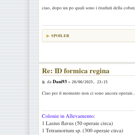
e
ciao, dopo un po quali sono i risultati della cobat
s
s
a
g
SPOILER
g
i
o
Re: ID formica regina
M
Dani93
da
»
20/06/2025, 23:15
e
Ciao per il momento non ci sono ancora operaie..
s
s
a
Colonie in Allevamento
:
g
1 Lasius flavus (50 operaie circa)
g
1 Tetramorium sp. (300 operaie circa)
i