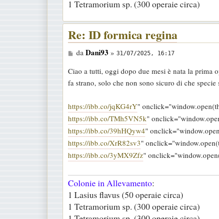
1 Tetramorium sp. (300 operaie circa)
o
Re: ID formica regina
M
Dani93
da
»
31/07/2025, 16:17
e
Ciao a tutti, oggi dopo due mesi è nata la prima 
s
fa strano, solo che non sono sicuro di che specie si
s
a
https://ibb.co/jqKG4rY
" onclick="window.open(thi
g
https://ibb.co/TMh5VN5k
" onclick="window.open(
g
https://ibb.co/39hHQyw4
" onclick="window.open(t
i
https://ibb.co/XrR82sv3
" onclick="window.open(th
o
https://ibb.co/3yMX9Zfz
" onclick="window.open(t
Colonie in Allevamento
:
1 Lasius flavus (50 operaie circa)
1 Tetramorium sp. (300 operaie circa)
1 Tetramorium sp. (300 operaie circa)