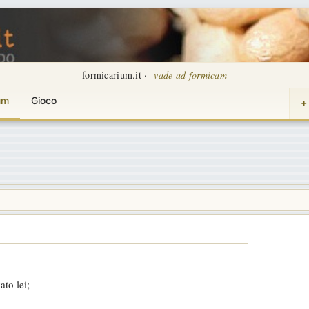
formicarium.it ·
vade ad formicam
um
Gioco
+
ato lei;