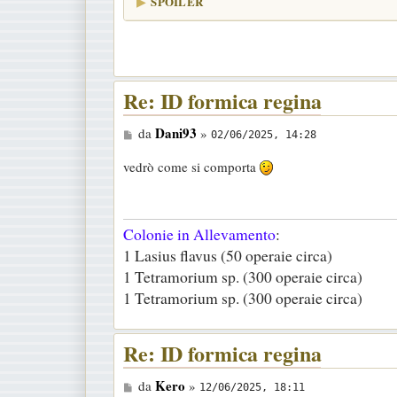
SPOILER
g
i
o
Re: ID formica regina
M
Dani93
da
»
02/06/2025, 14:28
e
vedrò come si comporta
s
s
a
Colonie in Allevamento
:
g
1 Lasius flavus (50 operaie circa)
g
1 Tetramorium sp. (300 operaie circa)
i
1 Tetramorium sp. (300 operaie circa)
o
Re: ID formica regina
M
Kero
da
»
12/06/2025, 18:11