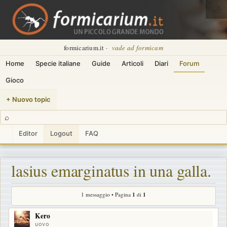
🌙
formicarium.it ·
vade ad formicam
Home
Specie italiane
Guide
Articoli
Diari
Forum
Gioco
+ Nuovo topic
⌕
Editor
Logout
FAQ
lasius emarginatus in una galla.
1 messaggio • Pagina
1
di
1
Kero
uovo