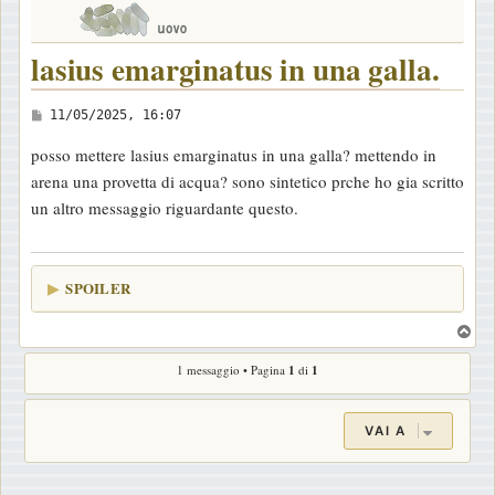
lasius emarginatus in una galla.
M
11/05/2025, 16:07
e
posso mettere lasius emarginatus in una galla? mettendo in
s
arena una provetta di acqua? sono sintetico prche ho gia scritto
s
un altro messaggio riguardante questo.
a
g
g
SPOILER
i
o
T
o
1 messaggio • Pagina
1
di
1
p
VAI A