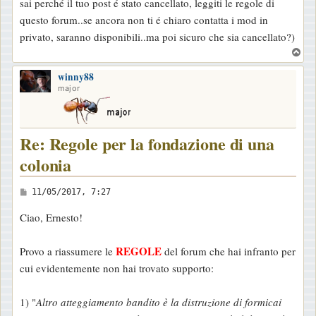
sai perché il tuo post é stato cancellato, leggiti le regole di
questo forum..se ancora non ti é chiaro contatta i mod in
privato, saranno disponibili..ma poi sicuro che sia cancellato?)
T
o
winny88
p
major
Re: Regole per la fondazione di una
colonia
M
11/05/2017, 7:27
e
Ciao, Ernesto!
s
s
REGOLE
Provo a riassumere le
del forum che hai infranto per
a
cui evidentemente non hai trovato supporto:
g
g
1) "
Altro atteggiamento bandito è la distruzione di formicai
i