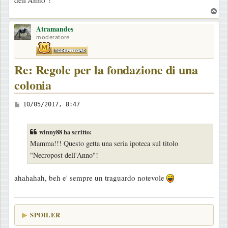
dell'Anno"!
s
T
a
o
g
Atramandes
p
moderatore
g
i
Re: Regole per la fondazione di una
o
colonia
M
10/05/2017, 8:47
e
s
winny88 ha scritto:
s
Mamma!!! Questo getta una seria ipoteca sul titolo
a
"Necropost dell'Anno"!
g
g
ahahahah, beh e' sempre un traguardo notevole
i
o
SPOILER