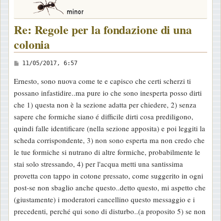
Re: Regole per la fondazione di una
colonia
M
11/05/2017, 6:57
e
Ernesto, sono nuova come te e capisco che certi scherzi ti
s
possano infastidire..ma pure io che sono inesperta posso dirti
s
che 1) questa non è la sezione adatta per chiedere, 2) senza
a
sapere che formiche siano é difficile dirti cosa prediligono,
g
quindi falle identificare (nella sezione apposita) e poi leggiti la
g
scheda corrispondente, 3) non sono esperta ma non credo che
i
le tue formiche si nutrano di altre formiche, probabilmente le
o
stai solo stressando, 4) per l'acqua metti una santissima
provetta con tappo in cotone pressato, come suggerito in ogni
post-se non sbaglio anche questo..detto questo, mi aspetto che
(giustamente) i moderatori cancellino questo messaggio e i
precedenti, perché qui sono di disturbo..(a proposito 5) se non