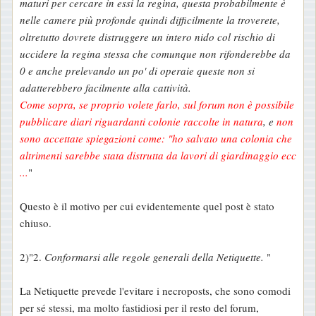
maturi per cercare in essi la regina, questa probabilmente è
o
nelle camere più profonde quindi difficilmente la troverete,
oltretutto dovrete distruggere un intero nido col rischio di
uccidere la regina stessa che comunque non rifonderebbe da
0 e anche prelevando un po' di operaie queste non si
adatterebbero facilmente alla cattività.
Come sopra, se proprio volete farlo, sul forum non è possibile
pubblicare diari riguardanti colonie raccolte in natura
, e
non
sono accettate spiegazioni come: "ho salvato una colonia che
altrimenti sarebbe stata distrutta da lavori di giardinaggio ecc
...
"
Questo è il motivo per cui evidentemente quel post è stato
chiuso.
2)"2.
Conformarsi alle regole generali della Netiquette.
"
La Netiquette prevede l'evitare i necroposts, che sono comodi
per sé stessi, ma molto fastidiosi per il resto del forum,