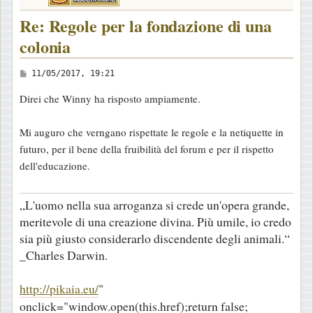
Re: Regole per la fondazione di una
colonia
M
11/05/2017, 19:21
e
Direi che Winny ha risposto ampiamente.
s
s
Mi auguro che verngano rispettate le regole e la netiquette in
a
futuro, per il bene della fruibilità del forum e per il rispetto
g
dell'educazione.
g
i
„L'uomo nella sua arroganza si crede un'opera grande,
o
meritevole di una creazione divina. Più umile, io credo
sia più giusto considerarlo discendente degli animali.“
_Charles Darwin.
http://pikaia.eu/
"
onclick="window.open(this.href);return false;