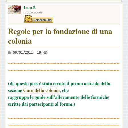
Luca.B
moderatore
Regole per la fondazione di una
colonia
M
09/01/2011, 19:43
e
------------------------------------------------------------------------------
s
------------------------------------------------------------------------------
s
a
(da questo post è stato creato il primo articolo della
g
sezione
Cura della colonia
,
che
g
raggruppa le guide sull'allevamento delle formiche
i
scritte dai partecipanti al forum.)
o
------------------------------------------------------------------------------
------------------------------------------------------------------------------