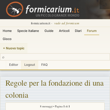
🌙
formicarium.it ·
vade ad formicam
Home
Specie italiane
Guide
Articoli
Diari
Forum
Gioco
+ Nuovo topic
⌕
Editor
Logout
FAQ
Regole per la fondazione di una
colonia
8 messaggi • Pagina
1
di
1