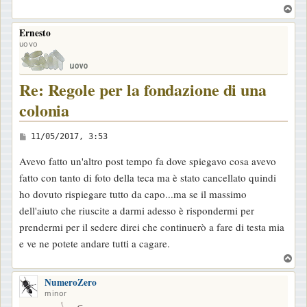
T
o
Ernesto
p
uovo
Re: Regole per la fondazione di una
colonia
M
11/05/2017, 3:53
e
Avevo fatto un'altro post tempo fa dove spiegavo cosa avevo
s
fatto con tanto di foto della teca ma è stato cancellato quindi
s
ho dovuto rispiegare tutto da capo...ma se il massimo
a
dell'aiuto che riuscite a darmi adesso è rispondermi per
g
prendermi per il sedere direi che continuerò a fare di testa mia
g
e ve ne potete andare tutti a cagare.
i
T
o
o
NumeroZero
p
minor