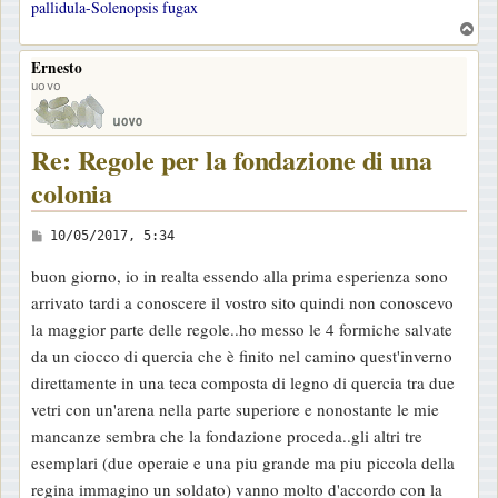
pallidula-Solenopsis fugax
T
o
Ernesto
p
uovo
Re: Regole per la fondazione di una
colonia
M
10/05/2017, 5:34
e
buon giorno, io in realta essendo alla prima esperienza sono
s
arrivato tardi a conoscere il vostro sito quindi non conoscevo
s
la maggior parte delle regole..ho messo le 4 formiche salvate
a
da un ciocco di quercia che è finito nel camino quest'inverno
g
direttamente in una teca composta di legno di quercia tra due
g
vetri con un'arena nella parte superiore e nonostante le mie
i
mancanze sembra che la fondazione proceda..gli altri tre
o
esemplari (due operaie e una piu grande ma piu piccola della
regina immagino un soldato) vanno molto d'accordo con la