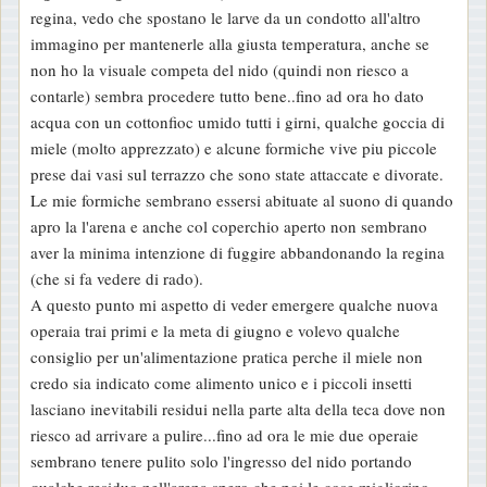
regina, vedo che spostano le larve da un condotto all'altro
immagino per mantenerle alla giusta temperatura, anche se
non ho la visuale competa del nido (quindi non riesco a
contarle) sembra procedere tutto bene..fino ad ora ho dato
acqua con un cottonfioc umido tutti i girni, qualche goccia di
miele (molto apprezzato) e alcune formiche vive piu piccole
prese dai vasi sul terrazzo che sono state attaccate e divorate.
Le mie formiche sembrano essersi abituate al suono di quando
apro la l'arena e anche col coperchio aperto non sembrano
aver la minima intenzione di fuggire abbandonando la regina
(che si fa vedere di rado).
A questo punto mi aspetto di veder emergere qualche nuova
operaia trai primi e la meta di giugno e volevo qualche
consiglio per un'alimentazione pratica perche il miele non
credo sia indicato come alimento unico e i piccoli insetti
lasciano inevitabili residui nella parte alta della teca dove non
riesco ad arrivare a pulire...fino ad ora le mie due operaie
sembrano tenere pulito solo l'ingresso del nido portando
qualche residuo nell'arena spero che poi le cose migliorino