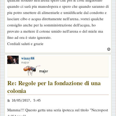
quando ci sarà piu manodopera e spero che quando saranno di
piu potro smettere di alimentarle e umidificarle dal condotto e
lasciare cibo e acqua direttamente nell'arena..vorrei qualche
consiglio anche per la somministrazione dell'acqua, ho
provato a mettere il cotone umido nell'arena o del miele ma
fino ad ora è stato ignorato.
Cordiali saluti e grazie
T
o
winny88
p
major
Re: Regole per la fondazione di una
colonia
M
10/05/2017, 5:45
e
Mamma!!! Questo getta una seria ipoteca sul titolo "Necropost
s