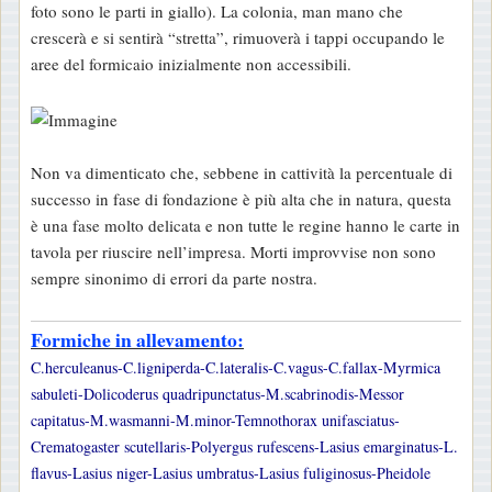
foto sono le parti in giallo). La colonia, man mano che
crescerà e si sentirà “stretta”, rimuoverà i tappi occupando le
aree del formicaio inizialmente non accessibili.
Non va dimenticato che, sebbene in cattività la percentuale di
successo in fase di fondazione è più alta che in natura, questa
è una fase molto delicata e non tutte le regine hanno le carte in
tavola per riuscire nell’impresa. Morti improvvise non sono
sempre sinonimo di errori da parte nostra.
Formiche in allevamento:
C.herculeanus-C.ligniperda-C.lateralis-C.vagus-C.fallax-Myrmica
sabuleti-Dolicoderus quadripunctatus-M.scabrinodis-Messor
capitatus-M.wasmanni-M.minor-Temnothorax unifasciatus-
Crematogaster scutellaris-Polyergus rufescens-Lasius emarginatus-L.
flavus-Lasius niger-Lasius umbratus-Lasius fuliginosus-Pheidole