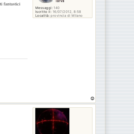
 fantastici
Messaggi:
140
Iscritto il:
16/07/2012, 8:58
Località:
provincia di Milano
T
o
p