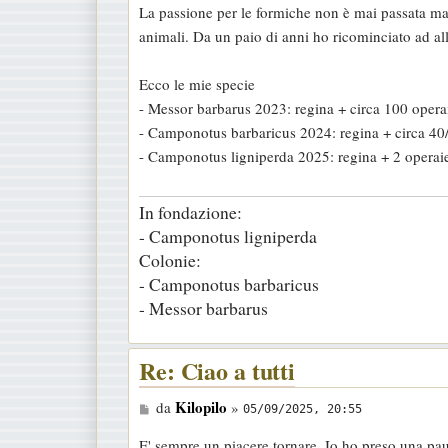
La passione per le formiche non è mai passata ma 
a
animali. Da un paio di anni ho ricominciato ad al
g
g
Ecco le mie specie
i
- Messor barbarus 2023: regina + circa 100 opera
o
- Camponotus barbaricus 2024: regina + circa 40/
- Camponotus ligniperda 2025: regina + 2 operaie
In fondazione:
- Camponotus ligniperda
Colonie:
- Camponotus barbaricus
- Messor barbarus
Re: Ciao a tutti
M
Kilopilo
da
»
05/09/2025, 20:55
e
E' sempre un piacere tornare. Io ho preso una pa