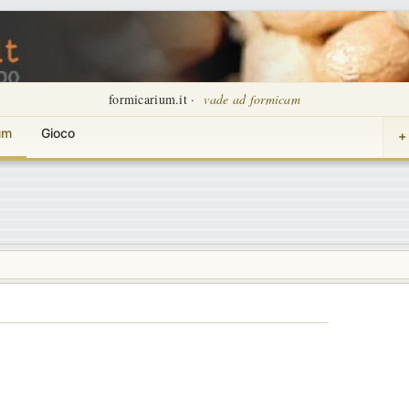
formicarium.it ·
vade ad formicam
um
Gioco
+