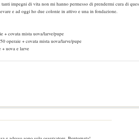
tanti impegni di vita non mi hanno permesso di prendermi cura di questi
levare e ad oggi ho due colonie in attivo e una in fondazione.
ie + covata mista uova/larve/pupe
50 operaie + covata mista uova/larve/pupe
 + uova e larve
usa e adesso sono solo osservatore. Bentornata!