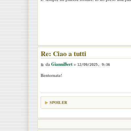
s
s
a
g
g
i
o
Re: Ciao a tutti
M
GianniBert
da
»
12/09/2025, 9:36
e
Bentornata!
s
s
a
g
SPOILER
g
i
o