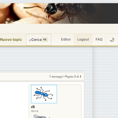
🌙
 Nuovo topic
⌕
Editor
Logout
FAQ
Cerca
⌘K
3 messaggi • Pagina
1
di
1
eli
larva