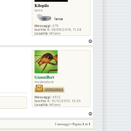
Kilopilo
larva
Messaggi:
275
Iscritto il:
09/09/2018, 11:28
Località:
Milano
T
o
p
GianniBert
moderatore
Messaggi:
4512
Iscritto il:
15/12/2010, 13:35
Località:
Milano
T
o
3 messaggi • Pagina
1
di
1
p