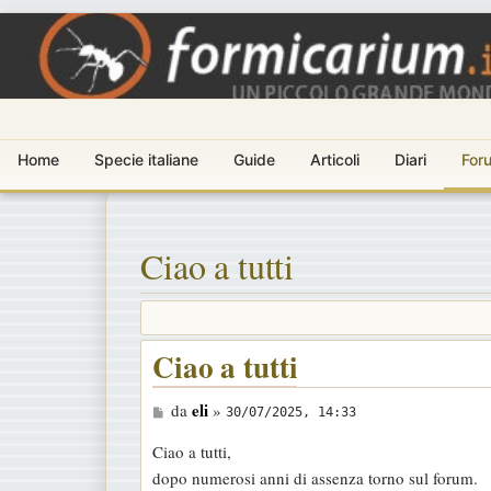
Home
Specie italiane
Guide
Articoli
Diari
For
Ciao a tutti
Ciao a tutti
M
eli
da
»
30/07/2025, 14:33
e
Ciao a tutti,
s
dopo numerosi anni di assenza torno sul forum.
s