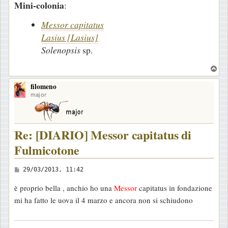
Mini-colonia
:
Messor capitatus
Lasius [Lasius]
Solenopsis
sp.
T
o
filomeno
p
major
Re: [DIARIO] Messor capitatus di
Fulmicotone
M
29/03/2013, 11:42
e
è proprio bella , anchio ho una
Messor
capitatus in fondazione
s
mi ha fatto le uova il 4 marzo e ancora non si schiudono
s
a