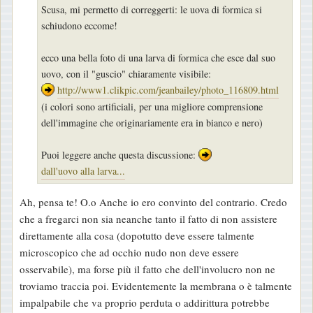
s
Scusa, mi permetto di correggerti: le uova di formica si
a
schiudono eccome!
g
g
ecco una bella foto di una larva di formica che esce dal suo
i
uovo, con il "guscio" chiaramente visibile:
o
http://www1.clikpic.com/jeanbailey/photo_116809.html
(i colori sono artificiali, per una migliore comprensione
dell'immagine che originariamente era in bianco e nero)
Puoi leggere anche questa discussione:
dall'uovo alla larva...
Ah, pensa te! O.o Anche io ero convinto del contrario. Credo
che a fregarci non sia neanche tanto il fatto di non assistere
direttamente alla cosa (dopotutto deve essere talmente
microscopico che ad occhio nudo non deve essere
osservabile), ma forse più il fatto che dell'involucro non ne
troviamo traccia poi. Evidentemente la membrana o è talmente
impalpabile che va proprio perduta o addirittura potrebbe