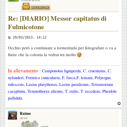
Re: [DIARIO] Messor capitatus di
Fulmicotone
M
29/03/2013, 14:12
e
Occhio però a continuare a tormentarla per fotografare o va a
s
finire che la colonia la vedrai tra molto
s
a
In allevamento
:
Camponotus ligniperda, C. cruentatus, C.
g
nylanderi, Formica cunicularia, F. fusca,F. lemani, Polyergus
g
rufescens, Lasius platythorax, Lasius paralienus, Tetramorium
i
caespitum, Temnothorax alienus, T. exilis, T. recedens, Pheidole
o
pallidula
T
o
Raimo
p
uovo