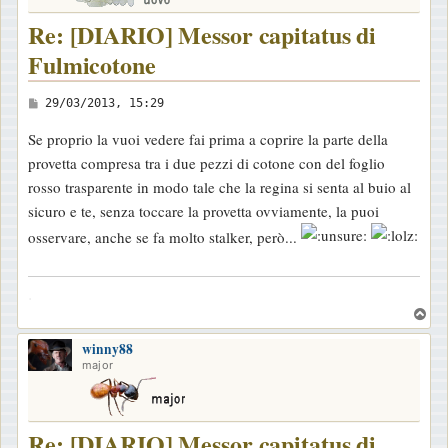
Re: [DIARIO] Messor capitatus di
Fulmicotone
M
29/03/2013, 15:29
e
Se proprio la vuoi vedere fai prima a coprire la parte della
s
provetta compresa tra i due pezzi di cotone con del foglio
s
rosso trasparente in modo tale che la regina si senta al buio al
a
sicuro e te, senza toccare la provetta ovviamente, la puoi
g
osservare, anche se fa molto stalker, però...
g
i
.
o
T
o
winny88
p
major
Re: [DIARIO] Messor capitatus di