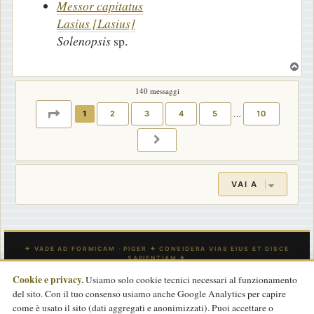
Messor capitatus
i
Lasius [Lasius]
o
Solenopsis
sp.
T
o
140 messaggi
p
PAGINA
1
DI
10
1
2
3
4
5
…
10
PROSSIMO
VAI A
Cookie e privacy.
Usiamo solo cookie tecnici necessari al funzionamento
del sito. Con il tuo consenso usiamo anche Google Analytics per capire
INDICE
CONTATTACI
Tutti gli orari sono
UTC
come è usato il sito (dati aggregati e anonimizzati). Puoi accettare o