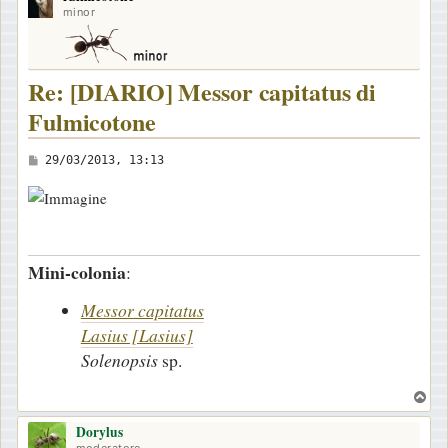
minor
Re: [DIARIO] Messor capitatus di
Fulmicotone
M
29/03/2013, 13:13
e
s
s
a
Mini-colonia
:
g
g
Messor capitatus
i
Lasius [Lasius]
o
Solenopsis
sp.
T
o
Dorylus
p
moderatore