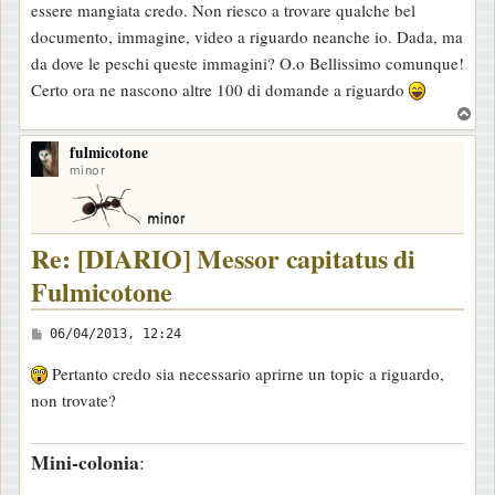
essere mangiata credo. Non riesco a trovare qualche bel
documento, immagine, video a riguardo neanche io. Dada, ma
da dove le peschi queste immagini? O.o Bellissimo comunque!
Certo ora ne nascono altre 100 di domande a riguardo
T
o
fulmicotone
p
minor
Re: [DIARIO] Messor capitatus di
Fulmicotone
M
06/04/2013, 12:24
e
Pertanto credo sia necessario aprirne un topic a riguardo,
s
non trovate?
s
a
Mini-colonia
:
g
g