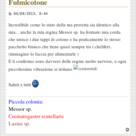
Fulmicotone
M
04/04/2013, 8:44
e
Incredibile come lo stato della tua provetta sia identico alla
s
mia... anche la mia regina Messor sp. ha formato una corda
s
che unisce i due tappi di cotone e ha praticamente lo stesso
a
pacchetto bianco che tiene quasi sempre tra i cheliferi..
g
(immagino lo faccia per alimentarle )
g
E ti confermo sono davvero delle regine molto nervose, a ogni
i
piccolissima vibrazione si irritano
o
Saluti a tutti
Piccola colonia:
Messor sp.
Crematogaster scutellaris
Lasius sp.
T
o