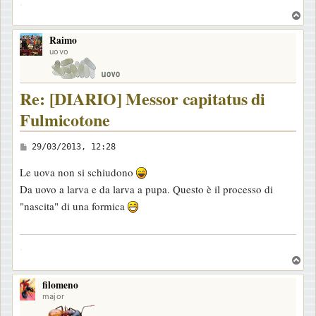
.
g
T
g
o
i
Raimo
p
o
uovo
Re: [DIARIO] Messor capitatus di
Fulmicotone
M
29/03/2013, 12:28
e
Le uova non si schiudono
s
Da uovo a larva e da larva a pupa. Questo è il processo di
s
"nascita" di una formica
a
g
.
g
T
i
o
o
filomeno
p
major