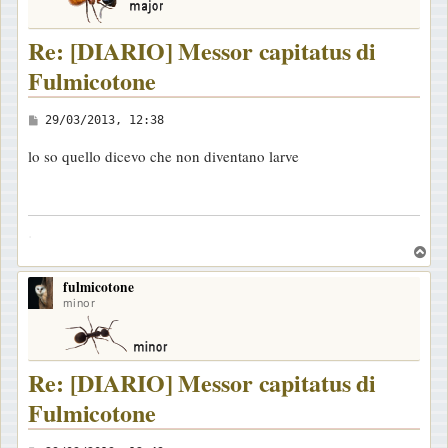
Re: [DIARIO] Messor capitatus di
Fulmicotone
M
29/03/2013, 12:38
e
lo so quello dicevo che non diventano larve
s
s
a
.
g
T
g
o
i
fulmicotone
p
minor
o
Re: [DIARIO] Messor capitatus di
Fulmicotone