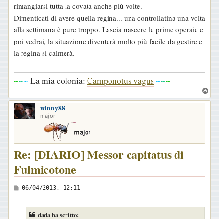
rimangiarsi tutta la covata anche più volte.
Dimenticati di avere quella regina... una controllatina una volta
alla settimana è pure troppo. Lascia nascere le prime operaie e
poi vedrai, la situazione diventerà molto più facile da gestire e
la regina si calmerà.
~
~
~
La mia colonia:
Camponotus vagus
~
~
~
T
o
winny88
p
major
Re: [DIARIO] Messor capitatus di
Fulmicotone
M
06/04/2013, 12:11
e
s
dada ha scritto: