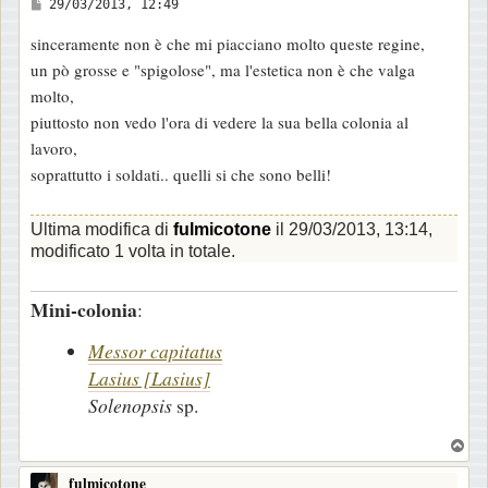
M
29/03/2013, 12:49
e
sinceramente non è che mi piacciano molto queste regine,
s
un pò grosse e "spigolose", ma l'estetica non è che valga
s
molto,
a
piuttosto non vedo l'ora di vedere la sua bella colonia al
g
lavoro,
g
soprattutto i soldati.. quelli si che sono belli!
i
o
Ultima modifica di
fulmicotone
il 29/03/2013, 13:14,
modificato 1 volta in totale.
Mini-colonia
:
Messor capitatus
Lasius [Lasius]
Solenopsis
sp.
T
o
fulmicotone
p