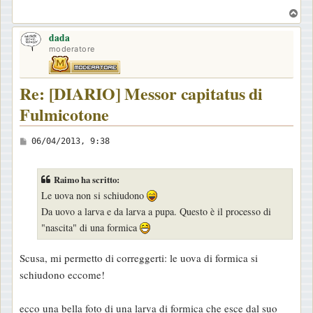
T
o
dada
p
moderatore
Re: [DIARIO] Messor capitatus di
Fulmicotone
M
06/04/2013, 9:38
e
s
Raimo ha scritto:
s
Le uova non si schiudono
a
Da uovo a larva e da larva a pupa. Questo è il processo di
g
"nascita" di una formica
g
i
Scusa, mi permetto di correggerti: le uova di formica si
o
schiudono eccome!
ecco una bella foto di una larva di formica che esce dal suo