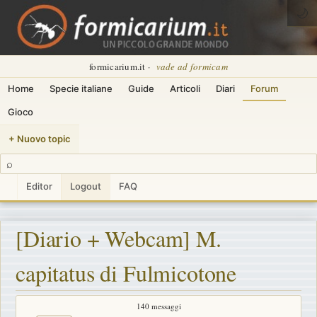
🌙
formicarium.it ·
vade ad formicam
Home
Specie italiane
Guide
Articoli
Diari
Forum
Gioco
+ Nuovo topic
⌕
Editor
Logout
FAQ
[Diario + Webcam] M.
capitatus di Fulmicotone
140 messaggi