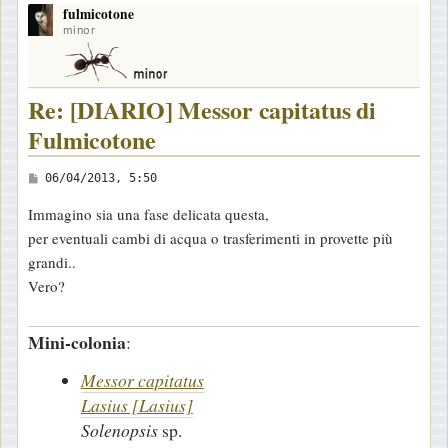
fulmicotone
p
minor
Re: [DIARIO] Messor capitatus di
Fulmicotone
M
06/04/2013, 5:50
e
Immagino sia una fase delicata questa,
s
per eventuali cambi di acqua o trasferimenti in provette più
s
grandi..
a
Vero?
g
g
Mini-colonia
:
i
o
Messor capitatus
Lasius [Lasius]
Solenopsis
sp.