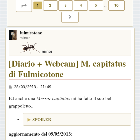
PAGINA
1
DI
10
1
2
3
4
5
…
10
PROSSIMO
fulmicotone
minor
[Diario + Webcam] M. capitatus
di Fulmicotone
M
28/03/2013, 21:49
e
Ed anche una
Messor capitatus
mi ha fatto il suo bel
s
grappoletto..
s
a
SPOILER
g
g
aggiornamento del 09/05/2013
:
i