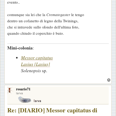
evento..
g
g
comunque sia lei che la
Crematogaster
le tengo
i
dentro un cofanetto di legno della Twinings,
o
che si intravede sullo sfondo dell'ultima foto,
quando chiudo il coperchio è buio.
Mini-colonia
:
Messor capitatus
Lasius [Lasius]
Solenopsis
sp.
T
o
rosario71
p
larva
Re: [DIARIO] Messor capitatus di