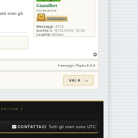
GianniBert
moderatore
nti sono gli
Messaggi:
4512
Iscritto il:
15/12/2010, 13:35
Località:
Milano
T
o
4 messaggi • Pagina
1
di
1
p
VAI A
CONTATTACI
Tutti gli orari sono
UTC