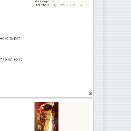
Messaggi:
2
Iscritto il:
01/06/2026, 15:36
provetta per
a? (Non so se
T
o
p