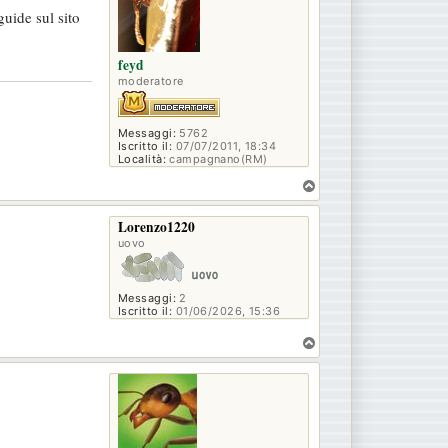
guide sul sito
feyd
moderatore
Messaggi:
5762
Iscritto il:
07/07/2011, 18:34
Località:
campagnano(RM)
T
o
p
Lorenzo1220
uovo
Messaggi:
2
Iscritto il:
01/06/2026, 15:36
T
o
p