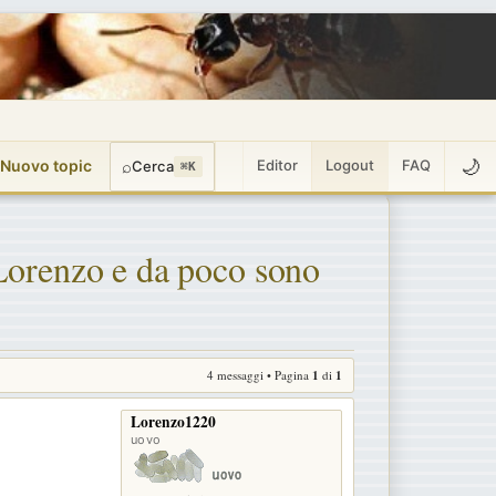
🌙
 Nuovo topic
⌕
Editor
Logout
FAQ
Cerca
⌘K
 Lorenzo e da poco sono
4 messaggi • Pagina
1
di
1
Lorenzo1220
uovo