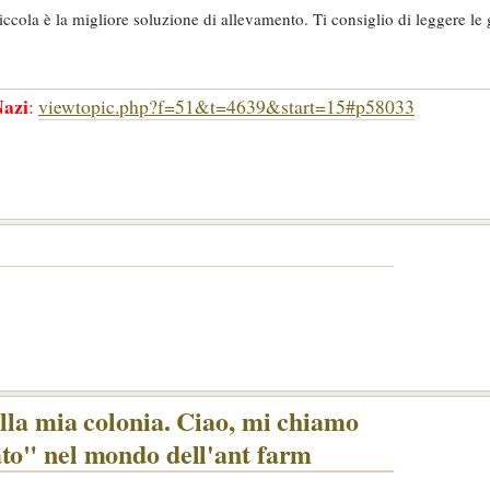
iccola è la migliore soluzione di allevamento. Ti consiglio di leggere le 
azi
:
viewtopic.php?f=51&t=4639&start=15#p58033
lla mia colonia. Ciao, mi chiamo
to" nel mondo dell'ant farm