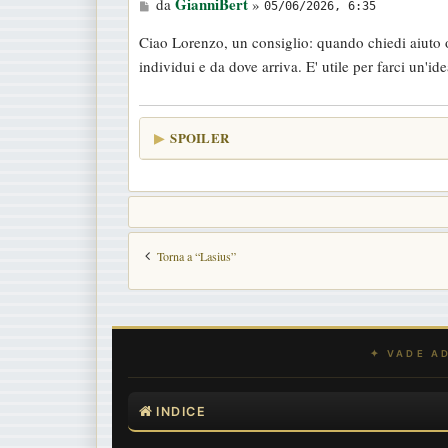
M
GianniBert
da
»
o
05/06/2026, 6:35
e
Ciao Lorenzo, un consiglio: quando chiedi aiuto o
s
individui e da dove arriva. E' utile per farci un'i
s
a
g
SPOILER
g
i
o
Torna a “Lasius”
INDICE