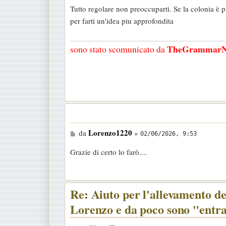
e
Tutto regolare non preoccuparti. Se la colonia è p
s
per farti un'idea piu approfondita
s
a
TheGrammarN
sono stato scomunicato da
g
g
i
o
M
Lorenzo1220
da
»
02/06/2026, 9:53
e
Grazie di certo lo farò....
s
s
a
Re: Aiuto per l'allevamento de
g
g
Lorenzo e da poco sono "entra
i