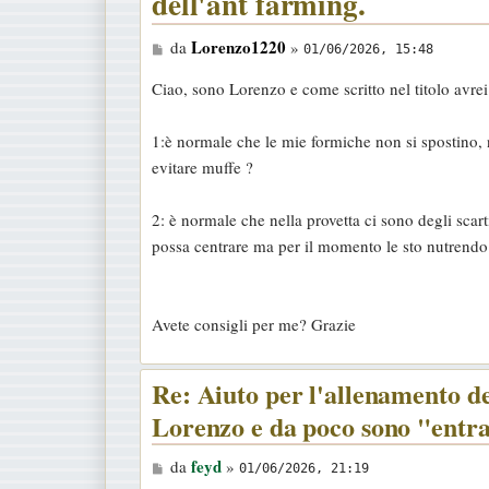
dell'ant farming.
M
Lorenzo1220
da
»
01/06/2026, 15:48
e
Ciao, sono Lorenzo e come scritto nel titolo avre
s
s
1:è normale che le mie formiche non si spostino, n
a
evitare muffe ?
g
g
2: è normale che nella provetta ci sono degli sca
i
possa centrare ma per il momento le sto nutrendo
o
Avete consigli per me? Grazie
Re: Aiuto per l'allenamento d
Lorenzo e da poco sono "entra
M
feyd
da
»
01/06/2026, 21:19