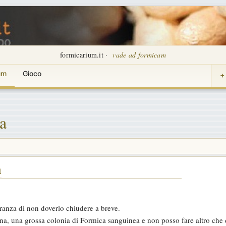
formicarium.it ·
vade ad formicam
um
Gioco
+
a
a
peranza di non doverlo chiudere a breve.
na, una grossa colonia di Formica sanguinea e non posso fare altro ch