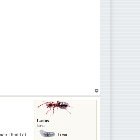
T
o
p
Lasius
larva
do i limiti di