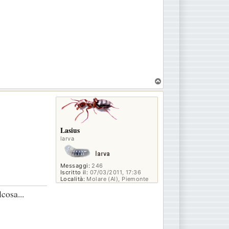
T
o
p
Lasius
larva
Messaggi:
246
Iscritto il:
07/03/2011, 17:36
Località:
Molare (Al), Piemonte
cosa...