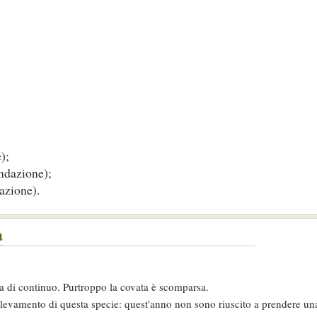
);
ondazione);
azione).
a
a di continuo. Purtroppo la covata è scomparsa.
levamento di questa specie: quest'anno non sono riuscito a prendere una