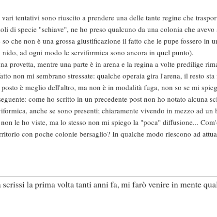
ri tentativi sono riuscito a prendere una delle tante regine che traspo
oli di specie "schiave", ne ho preso qualcuno da una colonia che avevo
 e so che non è una grossa giustificazione il fatto che le pupe fossero in 
il nido, ad ogni modo le serviformica sono ancora in quel punto).
na provetta, mentre una parte è in arena e la regina a volte predilige rim
atto non mi sembrano stressate: qualche operaia gira l'arena, il resto sta
osto è meglio dell'altro, ma non è in modalità fuga, non so se mi spieg
eguente: come ho scritto in un precedente post non ho notato alcuna sc
erviformica, anche se sono presenti; chiaramente vivendo in mezzo ad un
 non le ho viste, ma lo stesso non mi spiego la "poca" diffusione... Com'
erritorio con poche colonie bersaglio? In qualche modo riescono ad attua
scrissi la prima volta tanti anni fa, mi farò venire in mente qual