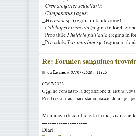
_
Crematogaster scutellaris
;
_
Camponotus vagus
;
_
Myrmica
sp. (regina in fondazione);
_
Colobopsis truncata
(regina in fondazione
_Probabile
Pheidole pallidula
(regina in f
_Probabile
Tetramorium
sp. (regina in fond
Re: Formica sanguinea trovat
M
Lasius
da
»
07/07/2023, 11:15
e
07/07/2023
s
Oggi ho constatato la deposizione di alcune uova
s
Per il resto le ausiliare stanno nascendo un po' p
a
g
Mi andava di cambiare la firma, visto che la 
g
-------------------------
i
Diari:
o