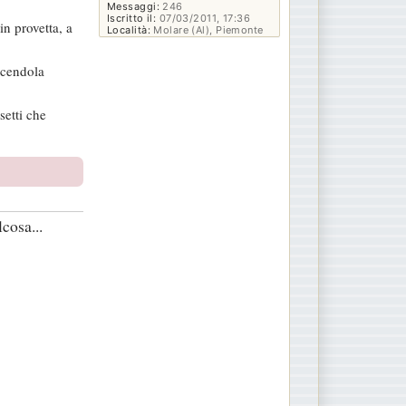
Messaggi:
246
Iscritto il:
07/03/2011, 17:36
n provetta, a
Località:
Molare (Al), Piemonte
facendola
etti che
cosa...