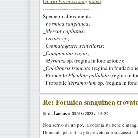
Diario
Formica sanguinea
.
-------------------------
Specie in allevamento:
_
Formica sanguinea
;
_
Messor capitatus
;
_
Lasius
sp.;
_
Crematogaster scutellaris
;
_
Camponotus vagus
;
_
Myrmica
sp. (regina in fondazione);
_
Colobopsis truncata
(regina in fondazione
_Probabile
Pheidole pallidula
(regina in f
_Probabile
Tetramorium
sp. (regina in fond
Re: Formica sanguinea trovat
M
Lasius
da
»
03/08/2023, 14:29
e
Non scrivo da un po', la colonia sta bene e mangi
s
Domanda per chi ha già provato con successo l'al
s