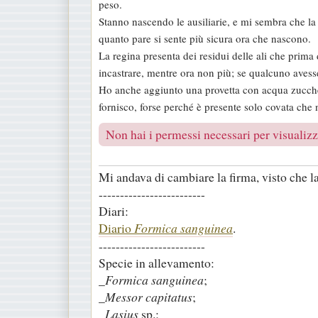
peso.
a
Stanno nascendo le ausiliarie, e mi sembra che la
g
quanto pare si sente più sicura ora che nascono.
g
La regina presenta dei residui delle ali che prima
i
incastrare, mentre ora non più; se qualcuno avesse
o
Ho anche aggiunto una provetta con acqua zucche
fornisco, forse perché è presente solo covata che 
Non hai i permessi necessari per visualizza
Mi andava di cambiare la firma, visto che la 
-------------------------
Diari:
Diario
Formica sanguinea
.
-------------------------
Specie in allevamento:
_
Formica sanguinea
;
_
Messor capitatus
;
_
Lasius
sp.;