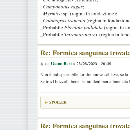
_
Camponotus vagus
;
_
Myrmica
sp. (regina in fondazione);
_
Colobopsis truncata
(regina in fondazione
_Probabile
Pheidole pallidula
(regina in f
_Probabile
Tetramorium
sp. (regina in fond
Re: Formica sanguinea trovat
M
GianniBert
da
»
28/08/2023, 20:39
e
Non è indispensabile fornire nuove schiave, se la 
s
Se trovi bozzoli, bene, se no tieni ben alimentata 
s
a
g
SPOILER
g
i
o
Re: Formica sanguinea trovat