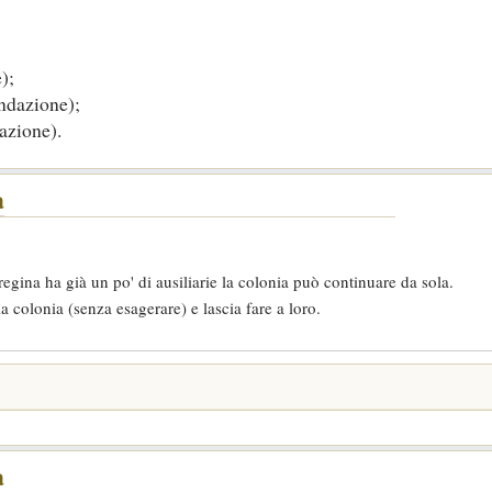
);
ondazione);
azione).
a
regina ha già un po' di ausiliarie la colonia può continuare da sola.
la colonia (senza esagerare) e lascia fare a loro.
a