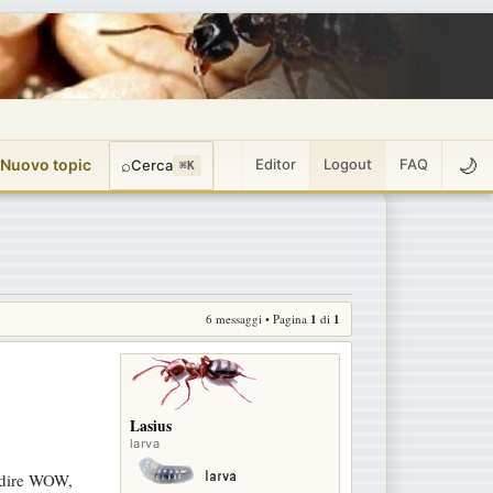
🌙
 Nuovo topic
⌕
Editor
Logout
FAQ
Cerca
⌘K
6 messaggi • Pagina
1
di
1
Lasius
larva
e dire WOW,