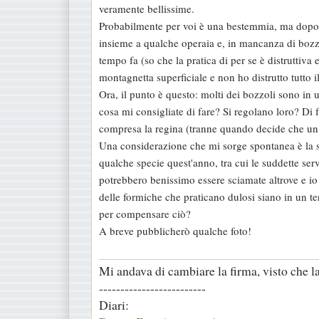
veramente bellissime.
a
Probabilmente per voi è una bestemmia, ma dopo va
g
insieme a qualche operaia e, in mancanza di bozz
g
tempo fa (so che la pratica di per se è distruttiva
i
montagnetta superficiale e non ho distrutto tutto 
o
Ora, il punto è questo: molti dei bozzoli sono in u
cosa mi consigliate di fare? Si regolano loro? Di f
compresa la regina (tranne quando decide che un p
Una considerazione che mi sorge spontanea è la s
qualche specie quest'anno, tra cui le suddette s
potrebbero benissimo essere sciamate altrove e io
delle formiche che praticano dulosi siano in un t
per compensare ciò?
A breve pubblicherò qualche foto!
Mi andava di cambiare la firma, visto che la 
-------------------------
Diari: