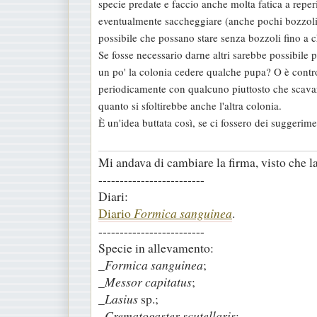
specie predate e faccio anche molta fatica a reper
a
eventualmente saccheggiare (anche pochi bozzoli,
g
possibile che possano stare senza bozzoli fino a ch
g
Se fosse necessario darne altri sarebbe possibile 
i
un po' la colonia cedere qualche pupa? O è contr
o
periodicamente con qualcuno piuttosto che scavare
quanto si sfoltirebbe anche l'altra colonia.
È un'idea buttata così, se ci fossero dei suggerime
Mi andava di cambiare la firma, visto che la 
-------------------------
Diari:
Diario
Formica sanguinea
.
-------------------------
Specie in allevamento:
_
Formica sanguinea
;
_
Messor capitatus
;
_
Lasius
sp.;
_
Crematogaster scutellaris
;