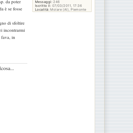
sp. da poter
Messaggi:
246
Iscritto il:
07/03/2011, 17:36
a è se fosse
Località:
Molare (Al), Piemonte
no di sfoltire
ei incontrarmi
 fava, in
cosa...