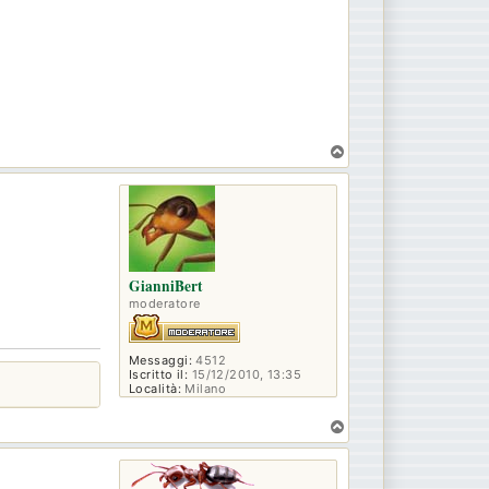
T
o
p
GianniBert
moderatore
Messaggi:
4512
Iscritto il:
15/12/2010, 13:35
Località:
Milano
T
o
p