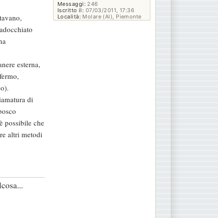
Messaggi:
246
Iscritto il:
07/03/2011, 17:36
rtavano,
Località:
Molare (Al), Piemonte
 adocchiato
una
anere esterna,
 fermo,
o).
iamatura di
 bosco
è possibile che
re altri metodi
cosa...