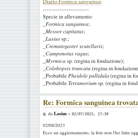
Diario
Formica sanguinea
.
-------------------------
Specie in allevamento:
_
Formica sanguinea
;
_
Messor capitatus
;
_
Lasius
sp.;
_
Crematogaster scutellaris
;
_
Camponotus vagus
;
_
Myrmica
sp. (regina in fondazione);
_
Colobopsis truncata
(regina in fondazione
_Probabile
Pheidole pallidula
(regina in f
_Probabile
Tetramorium
sp. (regina in fond
Re: Formica sanguinea trovat
M
Lasius
da
»
02/07/2023, 17:30
e
02/08/2023
s
Ecco un aggiornamento, la foto non l'ho fatta oggi
s