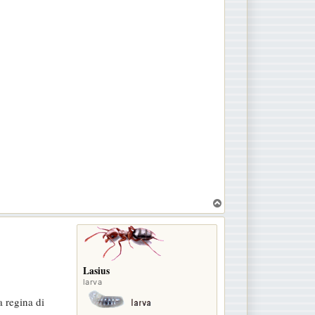
T
o
p
Lasius
larva
 regina di