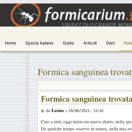
Home
Specie italiane
Guide
Articoli
Diari
For
Formica sanguinea trovat
Formica sanguinea trovat
M
Lasius
da
»
29/06/2023, 13:41
e
Ciao a tutti, oggi inizio un nuovo diario, nella s
s
Da qualche tempo osservo in natura, nella mia zo
s