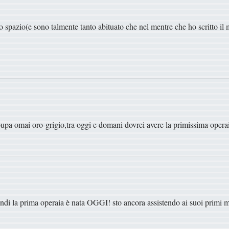
lo spazio(e sono talmente tanto abituato che nel mentre che ho scritto i
pupa omai oro-grigio,tra oggi e domani dovrei avere la primissima operai
indi la prima operaia è nata OGGI! sto ancora assistendo ai suoi primi 