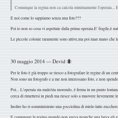
Comunque la regina non ca calcola minimamente l'operaia... E 
E noi come lo sappiamo senza una foto???
Poi io non so cosa vi aspettate dalla prima operaia.E' fragile,è n
Le piccole colonie raramente sono attive,ma poi man mano che le 
30 maggio 2014 — Devid 🐜
Per le foto è già troppo se riesco a fotografare le regine di un c
Non sono un fotografo e a me non interessano foto, e non spendo 
Poi... L'operaia sta male/sta morendo, è ferma in un punto lontan
cerca di rimettersi in piedi ma riesce solo a muovere lievemente l
Inoltre ho ri-somministrato una gocciolina di miele-latte-zucche
E comunque la regina quando non aveva neanche una larva gli avev