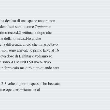
ina dealata di una specie ancora non
 identificai subito come
Tapinoma
 primo record.2 settimane dopo che
ome della formica..Ho anche
ei,a differenza di ciò che mi aspettavo
 non sono arrivate le prime larve al 16
nuova dose di Bahktar e vediamo se
!!!!!!!sono ALMENO 50 uova-larve-
 un formicaio ma dirò tutto quando sarà
2-3 volte al giorno,spesso l'ho beccata
rime operaie(ovviamente al