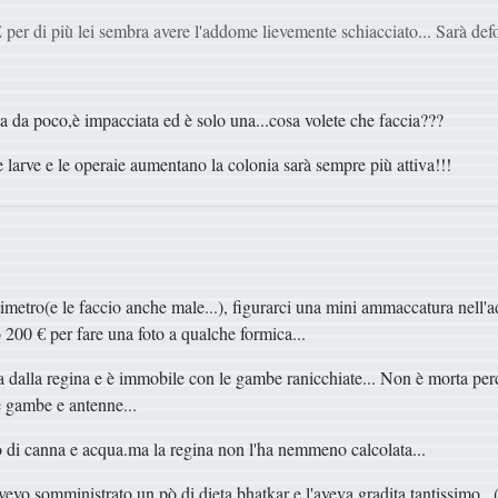
per di più lei sembra avere l'addome lievemente schiacciato... Sarà de
ata da poco,è impacciata ed è solo una...cosa volete che faccia???
larve e le operaie aumentano la colonia sarà sempre più attiva!!!
entimetro(e le faccio anche male...), figurarci una mini ammaccatura nell
200 € per fare una foto a qualche formica...
a dalla regina e è immobile con le gambe ranicchiate... Non è morta perc
e gambe e antenne...
ro di canna e acqua.ma la regina non l'ha nemmeno calcolata...
o somministrato un pò di dieta bhatkar e l'aveva gradita tantissimo...(