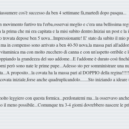
 a riassumere cos'è successo da ben 4 settimane fà,martedì dopo pasqua...
 movimento furtivo tra l'erba,osservai meglio e c'era una bellissima reg
a la prima che mi era capitata e la misi subito dentro.Iniziai un post e la
vo trovata depose ben 5 uova...Impressionante! E' stato da subito il mio
va ma in compenso sono arrivato a ben 40-50 uova,la massa pari all'add
 vitaminica ma con molto zucchero di canna e con un'aspetto orribile e l
doppiando la grandezza del suo addome...E l'addome è durato così finchè
iorni però sono nate le prime pupe...Adesso sto per somministrare una 
ovata...A proposito...la covata ha la massa pari al DOPPIO della regina
covata iniziale,forse anche quadruplicandolo.......Sto iniziando a ideare
lto leggiero con questa formica...perdonatemi ma...la osservavo anche 
do il meno possibile...Comunque tra 3-4 giorni dovrebbero nascere le p