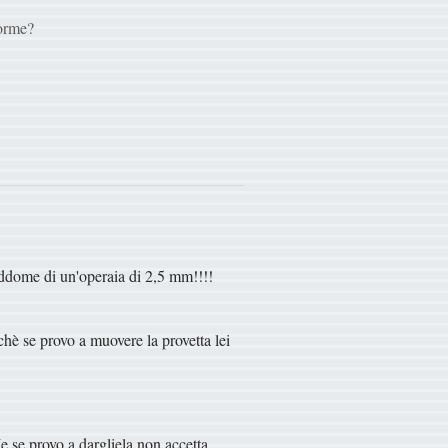
forme?
'addome di un'operaia di 2,5 mm!!!!
hè se provo a muovere la provetta lei
e se provo a dargliela non accetta