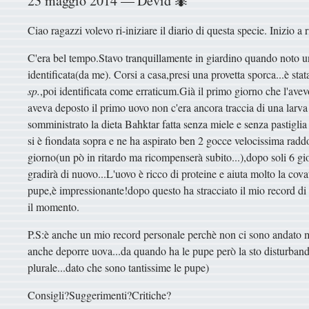
23 maggio 2014 — Devid 🐜
Ciao ragazzi volevo ri-iniziare il diario di questa specie. Inizio
C'era bel tempo.Stavo tranquillamente in giardino quando noto un
identificata(da me). Corsi a casa,presi una provetta sporca...è stat
sp.
,poi identificata come erraticum.Già il primo giorno che l'ave
aveva deposto il primo uovo non c'era ancora traccia di una lar
somministrato la dieta Bahktar fatta senza miele e senza pastiglia
si è fiondata sopra e ne ha aspirato ben 2 gocce velocissima rad
giorno(un pò in ritardo ma ricompenserà subito...),dopo soli 6 g
gradirà di nuovo...L'uovo è ricco di proteine e aiuta molto la c
pupe,è impressionante!dopo questo ha stracciato il mio record di 
il momento.
P.S:è anche un mio record personale perchè non ci sono andato mo
anche deporre uova...da quando ha le pupe però la sto disturban
plurale...dato che sono tantissime le pupe)
Consigli?Suggerimenti?Critiche?