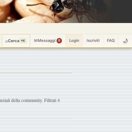
🌙
✉
⌕
Messaggi
Login
Iscriviti
FAQ
Cerca
0
⌘K
anziali della community. Filtrati 4