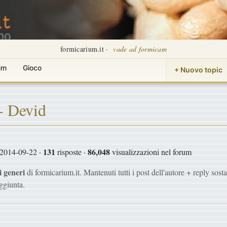
formicarium.it ·
vade ad formicam
um
Gioco
+ Nuovo topic
- Devid
131
86,048
2014-09-22 ·
risposte ·
visualizzazioni nel forum
i generi
di formicarium.it. Mantenuti tutti i post dell'autore + reply sost
ggiunta.