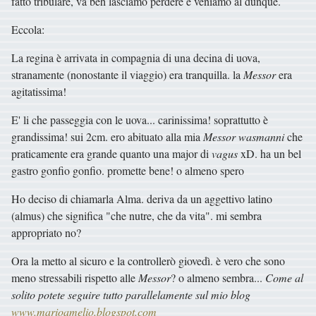
fatto tribulare, va beh lasciamo perdere e veniamo al dunque.
Eccola:
La regina è arrivata in compagnia di una decina di uova,
stranamente (nonostante il viaggio) era tranquilla. la
Messor
era
agitatissima!
E' li che passeggia con le uova... carinissima! soprattutto è
grandissima! sui 2cm. ero abituato alla mia
Messor wasmanni
che
praticamente era grande quanto una major di
vagus
xD. ha un bel
gastro gonfio gonfio. promette bene! o almeno spero
Ho deciso di chiamarla Alma. deriva da un aggettivo latino
(almus) che significa "che nutre, che da vita". mi sembra
appropriato no?
Ora la metto al sicuro e la controllerò giovedì. è vero che sono
meno stressabili rispetto alle
Messor
? o almeno sembra...
Come al
solito potete seguire tutto parallelamente sul mio blog
www.marioamelio.blogspot.com