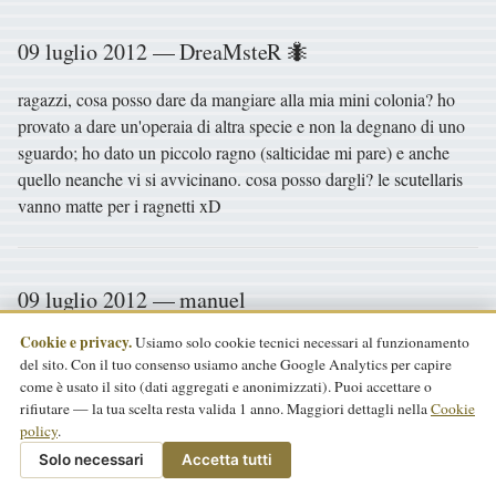
09 luglio 2012 — DreaMsteR 🐜
ragazzi, cosa posso dare da mangiare alla mia mini colonia? ho
provato a dare un'operaia di altra specie e non la degnano di uno
sguardo; ho dato un piccolo ragno (salticidae mi pare) e anche
quello neanche vi si avvicinano. cosa posso dargli? le scutellaris
vanno matte per i ragnetti xD
09 luglio 2012 — manuel
Cookie e privacy.
Usiamo solo cookie tecnici necessari al funzionamento
Io proverei a dargli un moscerino o zanzara, sempre ben accetti da
del sito. Con il tuo consenso usiamo anche Google Analytics per capire
colonie piccole.
come è usato il sito (dati aggregati e anonimizzati). Puoi accettare o
rifiutare — la tua scelta resta valida 1 anno. Maggiori dettagli nella
Cookie
Anche il miele é ben accetto..
policy
.
Solo necessari
Accetta tutti