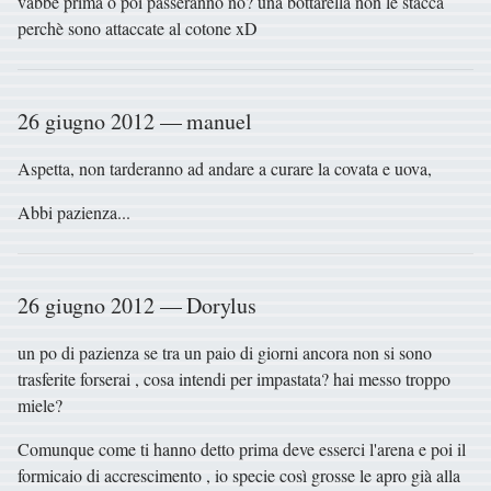
vabbè prima o poi passeranno no? una bottarella non le stacca
perchè sono attaccate al cotone xD
26 giugno 2012 — manuel
Aspetta, non tarderanno ad andare a curare la covata e uova,
Abbi pazienza...
26 giugno 2012 — Dorylus
un po di pazienza se tra un paio di giorni ancora non si sono
trasferite forserai , cosa intendi per impastata? hai messo troppo
miele?
Comunque come ti hanno detto prima deve esserci l'arena e poi il
formicaio di accrescimento , io specie così grosse le apro già alla