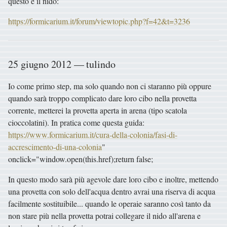
questo è il nido:
https://formicarium.it/forum/viewtopic.php?f=42&t=3236
25 giugno 2012 — tulindo
Io come primo step, ma solo quando non ci staranno più oppure
quando sarà troppo complicato dare loro cibo nella provetta
corrente, metterei la provetta aperta in arena (tipo scatola
cioccolatini). In pratica come questa guida:
https://www.formicarium.it/cura-della-colonia/fasi-di-
accrescimento-di-una-colonia
"
onclick="window.open(this.href);return false;
In questo modo sarà più agevole dare loro cibo e inoltre, mettendo
una provetta con solo dell'acqua dentro avrai una riserva di acqua
facilmente sostituibile... quando le operaie saranno così tanto da
non stare più nella provetta potrai collegare il nido all'arena e