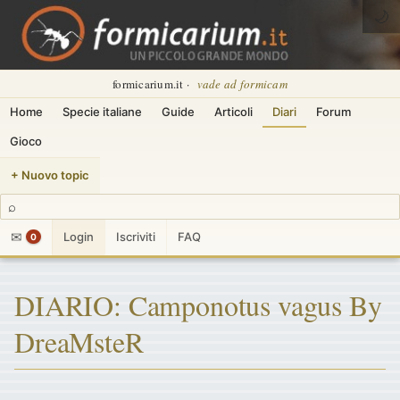
🌙
formicarium.it ·
vade ad formicam
Home
Specie italiane
Guide
Articoli
Diari
Forum
Gioco
+ Nuovo topic
⌕
✉
Login
Iscriviti
FAQ
0
DIARIO: Camponotus vagus By
DreaMsteR