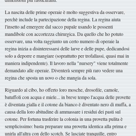
La nascita delle prime operaie è molto suggestiva da osservare,
perchè include la partecipazione della regina. La regina aiuta
l'insetto ad emergere dal sacco pupale usando le possenti
mandibole con accortezza chirurgica. Da quello che ho potuto
osservare, una volta raggiunto un certo numero di operaie la
regina inizia a disinteressarsi delle larve e delle pupe, dedicandosi
solo a deporre e mangiare (soprattutto per trofallassi, quasi mai in
maniera indipendente). Il lavoro nella "nursery" viene totalmente
demandato alle operaie. Diventerà sempre più raro vedere una
regina che sposta un uovo o che mangia da sola.
Riguardo al cibo, ho offerto loro mosche, drosofile, camole,
batuffoli con acqua e miele... in breve tempo l'acqua delle provette
è diventata gialla e il cotone da bianco è diventato nero di muffa, a
causa della loro abitudine di ammassare i residui dei pasti sul
cotone. Per fortuna trasferire la colonia in una provetta pulita è
semplicissimo: basta preparare una provetta identica alla prima e
unirla all'altra con dello scotch. Se lasciate tranquille, entro