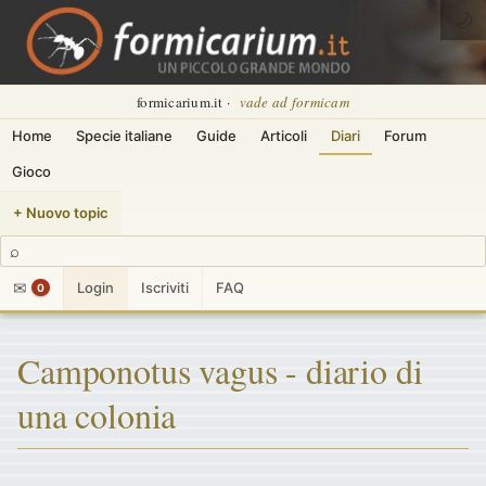
🌙
formicarium.it ·
vade ad formicam
Home
Specie italiane
Guide
Articoli
Diari
Forum
Gioco
+ Nuovo topic
⌕
✉
Login
Iscriviti
FAQ
0
Camponotus vagus - diario di
una colonia