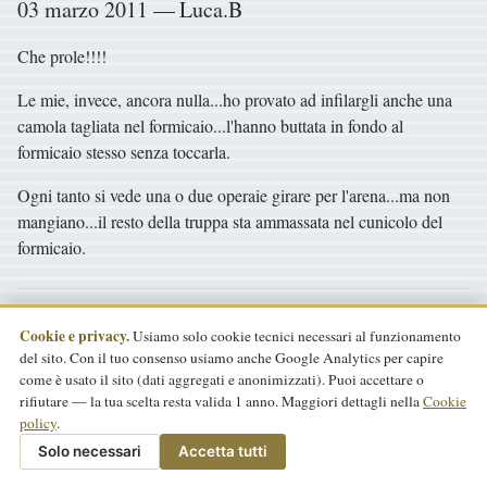
03 marzo 2011 — Luca.B
Che prole!!!!
Le mie, invece, ancora nulla...ho provato ad infilargli anche una
camola tagliata nel formicaio...l'hanno buttata in fondo al
formicaio stesso senza toccarla.
Ogni tanto si vede una o due operaie girare per l'arena...ma non
mangiano...il resto della truppa sta ammassata nel cunicolo del
formicaio.
06 marzo 2011 — dada 🐜
Cookie e privacy.
Usiamo solo cookie tecnici necessari al funzionamento
del sito. Con il tuo consenso usiamo anche Google Analytics per capire
come è usato il sito (dati aggregati e anonimizzati). Puoi accettare o
Ho fatto un altro video
rifiutare — la tua scelta resta valida 1 anno. Maggiori dettagli nella
Cookie
policy
.
Purtroppo anche in questo ho le mani un po' tremolanti... Ma
Solo necessari
Accetta tutti
migliorerò!