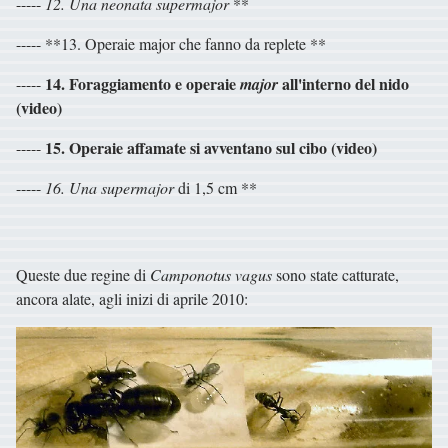
-----
12. Una neonata
supermajor
**
----- **13. Operaie major che fanno da replete **
14. Foraggiamento e operaie
all'interno del nido
-----
major
(video)
15. Operaie affamate si avventano sul cibo (video)
-----
-----
16. Una
supermajor
di 1,5 cm **
Queste due regine di
Camponotus vagus
sono state catturate,
ancora alate, agli inizi di aprile 2010: