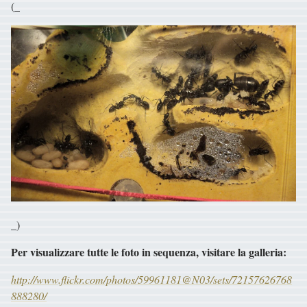
(_
_)
Per visualizzare tutte le foto in sequenza, visitare la galleria:
http://www.flickr.com/photos/59961181@N03/sets/72157626768
888280/