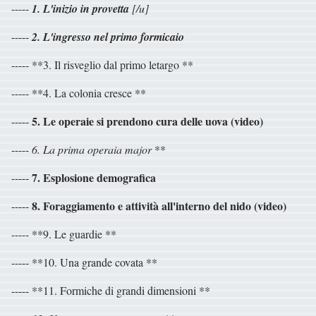
-----
1. L'inizio in provetta
[/u]
-----
2. L'ingresso nel primo formicaio
----- **3. Il risveglio dal primo letargo **
----- **4. La colonia cresce **
5. Le operaie si prendono cura delle uova (video)
-----
-----
6. La prima operaia
major
**
7. Esplosione demografica
-----
8. Foraggiamento e attività all'interno del nido (video)
-----
----- **9. Le guardie **
----- **10. Una grande covata **
----- **11. Formiche di grandi dimensioni **