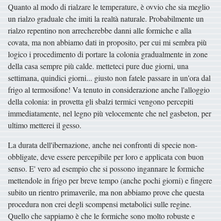
Quanto al modo di rialzare le temperature, è ovvio che sia meglio
un rialzo graduale che imiti la realtà naturale. Probabilmente un
rialzo repentino non arrecherebbe danni alle formiche e alla
covata, ma non abbiamo dati in proposito, per cui mi sembra più
logico i procedimento di portare la colonia gradualmente in zone
della casa sempre più calde. metteteci pure due giorni, una
settimana, quindici giorni... giusto non fatele passare in un'ora dal
frigo al termosifone! Va tenuto in considerazione anche l'alloggio
della colonia: in provetta gli sbalzi termici vengono percepiti
immediatamente, nel legno più velocemente che nel gasbeton, per
ultimo metterei il gesso.
La durata dell'ibernazione, anche nei confronti di specie non-
obbligate, deve essere percepibile per loro e applicata con buon
senso. E' vero ad esempio che si possono ingannare le formiche
mettendole in frigo per breve tempo (anche pochi giorni) e fingere
subito un rientro primaverile, ma non abbiamo prove che questa
procedura non crei degli scompensi metabolici sulle regine.
Quello che sappiamo è che le formiche sono molto robuste e