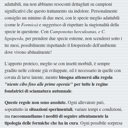
adattabili, ma non abbiamo resoconti dettagliati su campioni
significativi che questo trattamento sia indolore. Personalmente
consiglio un minimo di due mesi, con le specie meglio adattabili
(come le
Formica
) e suggerisco di rispettare la stagionalità della
specie in questione. Con
Camponotus herculeanus, e C.
ligniperda
, per prendere due specie estreme, non scenderei sotto i
tre mesi, possibilmente rispettando il fotoperiodo dell'ambiente
dove vivono abitualmente!
L'apporto proteico, meglio se con insetti morbidi, è sempre
gradito nelle colonie già sviluppate, ed è necessario in quelle con
bisogna attenersi alla regola
covata di larve latente, mentre
per tutte le regine
"niente cibo fino alle prime operaie"
fondatrici di sciamatura autunnale
.
Queste regole non sono assolute.
Ogni allevatore può,
situazioni sperimentali
soprattutto in
, variare tempi e condizioni,
raccomandiamo i neofiti di seguire attentamente la
ma
tipologia delle formiche che ha in cura
. Ogni possibile sorpresa