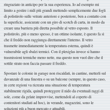
ringraziato in anticipo per la sua esperienza. Io ad esempio mi
limito a gestire i nidi più grandi mettendo semplicemente due fogli
di polistirolo sulle vetrate anteriore e posteriore, ben a contatto con
la superficie, assicurate con un giro di scotch di carta, in modo da
creare una barriera più diretta possibile al vetro esposto. Il
polistirolo, più o meno spesso, è un ottimo isolante, è questo fa sì
che il freddo non raggiunga direttamente l'interno. Il vetro
trasmette immediatamente la temperatura esterna, quindi è
vulnerabile agli sbalzi termici. Con il plexiglas invece si hanno
trasmissioni termiche meno nette, ma questo non vuol dire che il
sottile strato non faccia passare il freddo.
Spostare le colonie in garage non riscaldati, in cantine, metterli sul
davanzale di una finestra o su un balcone (sempre, in questo caso,
in certe regioni va ricreata una situazione di temperatura
stabilmente rigida, quindi proteggere il nido da eventuali raggi di
sole, come da gelate improvvise, mettendoli al coperto di
contenitori studiati ad hoc), in verande, magazzini, sono le
soluzioni più a buon mercato e attuabili.