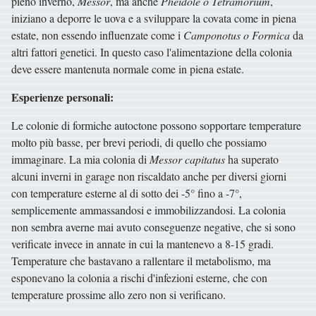
pieno inverno,
Messor
, ma anche
Pheidole o Tetramorium
,
iniziano a deporre le uova e a sviluppare la covata come in piena
estate, non essendo influenzate come i
Camponotus o Formica
da
altri fattori genetici. In questo caso l'alimentazione della colonia
deve essere mantenuta normale come in piena estate.
Esperienze personali:
Le colonie di formiche autoctone possono sopportare temperature
molto più basse, per brevi periodi, di quello che possiamo
immaginare. La mia colonia di
Messor capitatus
ha superato
alcuni inverni in garage non riscaldato anche per diversi giorni
con temperature esterne al di sotto dei -5° fino a -7°,
semplicemente ammassandosi e immobilizzandosi. La colonia
non sembra averne mai avuto conseguenze negative, che si sono
verificate invece in annate in cui la mantenevo a 8-15 gradi.
Temperature che bastavano a rallentare il metabolismo, ma
esponevano la colonia a rischi d'infezioni esterne, che con
temperature prossime allo zero non si verificano.