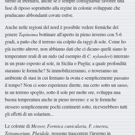
stretto di ibernarsi, anche se è sempre consigliabile favorire una
fase di riposo soprattutto alla regine in colonie sviluppate che
pruducano abbondanti covate estive.
Anche nelle regioni del nord è possibile vedere formiche del
genere
Tapinoma
bottinare all'aperto in pieno inverno con 5-6
gradi, a patto che il terreno sia colpito da raggi di sole. Come ho
già iscritto altrove, non abbiamo dati che ci dicano quelli siano le
temperature reali di un nido (ad esempio di
C. nylanderi
) interrato
in un prato esposto al sole, in Sicilia o Puglia; a quale profondità
staranno le formiche? Si immobilizzeranno, o troveranno un
ambiente di stasi in cui fermano la ovata e semplicemente passano
il tempo? Non ci sono esperienze dirette, ma certo sotto un sasso,
in un terreno spoglio, sotto il sole per molte ore, sviluppa una
buona temperatura anche in pieno inverno: e se le formiche
stessero semplicemente pochi centimetri sotto, riceverebbero tutti
gli effetti di un solarium...
Le colonie di
Messor, Formica cunicularia, F. cinerea,
Tetramorium, Pheidole,
possono trascorrere l'inverno in