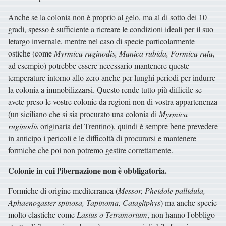
Anche se la colonia non è proprio al gelo, ma al di sotto dei 10
gradi, spesso è sufficiente a ricreare le condizioni ideali per il suo
letargo invernale, mentre nel caso di specie particolarmente
ostiche (come
Myrmica ruginodis, Manica rubida, Formica rufa
,
ad esempio) potrebbe essere necessario mantenere queste
temperature intorno allo zero anche per lunghi periodi per indurre
la colonia a immobilizzarsi. Questo rende tutto più difficile se
avete preso le vostre colonie da regioni non di vostra appartenenza
(un siciliano che si sia procurato una colonia di
Myrmica
ruginodis
originaria del Trentino), quindi è sempre bene prevedere
in anticipo i pericoli e le difficoltà di procurarsi e mantenere
formiche che poi non potremo gestire correttamente.
Colonie in cui l'ibernazione non è obbligatoria.
Formiche di origine mediterranea (
Messor, Pheidole pallidula,
Aphaenogaster spinosa, Tapinoma, Catagliphys
) ma anche specie
molto elastiche come
Lasius o Tetramorium
, non hanno l'obbligo