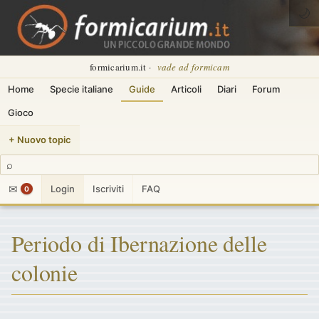
🌙
formicarium.it ·
vade ad formicam
Home
Specie italiane
Guide
Articoli
Diari
Forum
Gioco
+ Nuovo topic
⌕
✉
Login
Iscriviti
FAQ
0
Periodo di Ibernazione delle
colonie