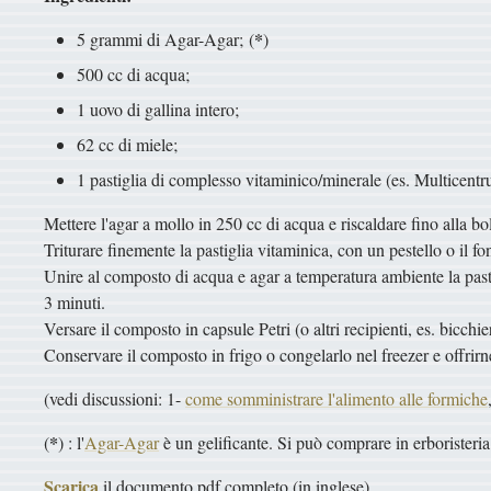
*
5 grammi di Agar-Agar; (
)
500 cc di acqua;
1 uovo di gallina intero;
62 cc di miele;
1 pastiglia di complesso vitaminico/minerale (es. Multicentr
Mettere l'agar a mollo in 250 cc di acqua e riscaldare fino alla b
Triturare finemente la pastiglia vitaminica, con un pestello o il f
Unire al composto di acqua e agar a temperatura ambiente la pastigl
3 minuti.
Versare il composto in capsule Petri (o altri recipienti, es. bicchieri
Conservare il composto in frigo o congelarlo nel freezer e offrirne
(vedi discussioni: 1-
come somministrare l'alimento alle formiche
*
(
) : l'
Agar-Agar
è un gelificante. Si può comprare in erboristeria,
Scarica
il documento pdf completo (in inglese)