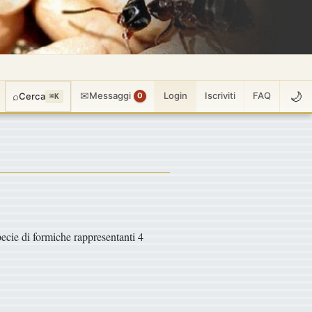
🌙
✉
⌕
Messaggi
Login
Iscriviti
FAQ
Cerca
0
⌘K
specie di formiche rappresentanti 4