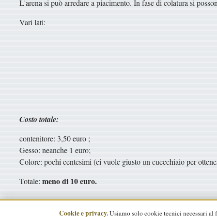
L'arena si può arredare a piacimento. In fase di colatura si posson
Vari lati:
Costo totale:
contenitore: 3,50 euro ;
Gesso: neanche 1 euro;
Colore: pochi centesimi (ci vuole giusto un cuccchiaio per ottene
meno di 10 euro.
Totale:
Cookie e privacy.
Usiamo solo cookie tecnici necessari al
© 2008–2026 formicarium.it ·
Contatti
—
Regolamento
·
Privacy
·
C