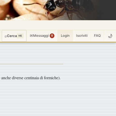
🌙
✉
⌕
Messaggi
Login
Iscriviti
FAQ
Cerca
0
⌘K
e anche diverse centinaia di formiche).