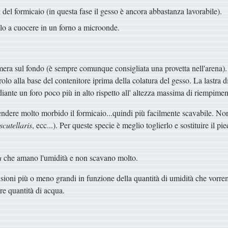
 del formicaio (in questa fase il gesso è ancora abbastanza lavorabile).
elo a cuocere in un forno a microonde.
mera sul fondo (è sempre comunque consigliata una provetta nell'arena). 
olo alla base del contenitore iprima della colatura del gesso. La lastra d
ante un foro poco più in alto rispetto all' altezza massima di riempimen
endere molto morbido il formicaio...quindi più facilmente scavabile. N
cutellaris
, ecc...). Per queste specie è meglio toglierlo e sostituire il p
a
che amano l'umidità e non scavano molto.
nsioni più o meno grandi in funzione della quantità di umidità che vorrem
re quantità di acqua.