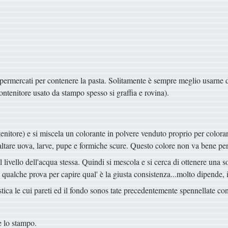
upermercati per contenere la pasta. Solitamente è sempre meglio usarne d
contenitore usato da stampo spesso si graffia e rovina).
nitore) e si miscela un colorante in polvere venduto proprio per colorare 
isaltare uova, larve, pupe e formiche scure. Questo colore non va bene per
al livello dell'acqua stessa. Quindi si mescola e si cerca di ottenere una
 qualche prova per capire qual' è la giusta consistenza...molto dipende, i
tica le cui pareti ed il fondo sonos tate precedentemente spennellate con
e lo stampo.