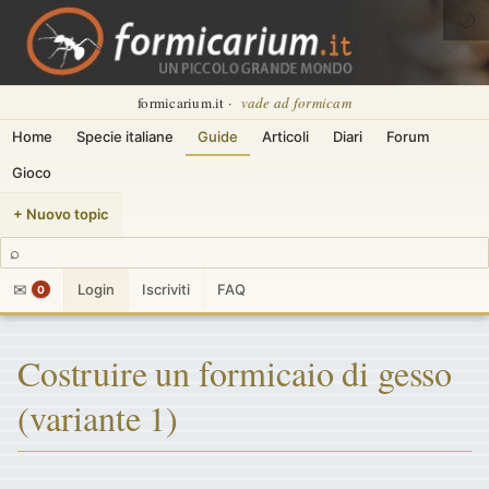
🌙
formicarium.it ·
vade ad formicam
Home
Specie italiane
Guide
Articoli
Diari
Forum
Gioco
+ Nuovo topic
⌕
✉
Login
Iscriviti
FAQ
0
Costruire un formicaio di gesso
(variante 1)