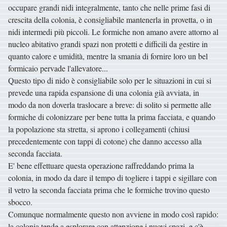
occupare grandi nidi integralmente, tanto che nelle prime fasi di
crescita della colonia, è consigliabile mantenerla in provetta, o in
nidi intermedi più piccoli. Le formiche non amano avere attorno al
nucleo abitativo grandi spazi non protetti e difficili da gestire in
quanto calore e umidità, mentre la smania di fornire loro un bel
formicaio pervade l'allevatore...
Questo tipo di nido è consigliabile solo per le situazioni in cui si
prevede una rapida espansione di una colonia già avviata, in
modo da non doverla traslocare a breve: di solito si permette alle
formiche di colonizzare per bene tutta la prima facciata, e quando
la popolazione sta stretta, si aprono i collegamenti (chiusi
precedentemente con tappi di cotone) che danno accesso alla
seconda facciata.
E' bene effettuare questa operazione raffreddando prima la
colonia, in modo da dare il tempo di togliere i tappi e sigillare con
il vetro la seconda facciata prima che le formiche trovino questo
sbocco.
Comunque normalmente questo non avviene in modo così rapido:
la colonia tende a esplorare con attenzione i nuovi spazi, e c'è