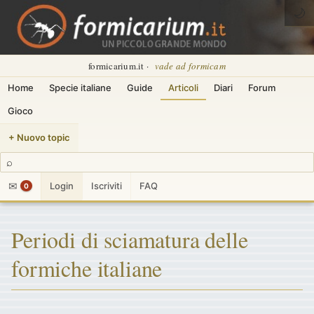
🌙
formicarium.it ·
vade ad formicam
Home
Specie italiane
Guide
Articoli
Diari
Forum
Gioco
+ Nuovo topic
⌕
✉
Login
Iscriviti
FAQ
0
Periodi di sciamatura delle
formiche italiane