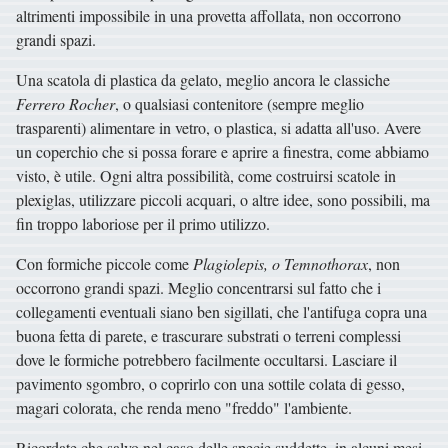
altrimenti impossibile in una provetta affollata, non occorrono
grandi spazi.
Una scatola di plastica da gelato, meglio ancora le classiche
Ferrero Rocher
, o qualsiasi contenitore (sempre meglio
trasparenti) alimentare in vetro, o plastica, si adatta all'uso. Avere
un coperchio che si possa forare e aprire a finestra, come abbiamo
visto, è utile. Ogni altra possibilità, come costruirsi scatole in
plexiglas, utilizzare piccoli acquari, o altre idee, sono possibili, ma
fin troppo laboriose per il primo utilizzo.
Con formiche piccole come
Plagiolepis, o Temnothorax
, non
occorrono grandi spazi. Meglio concentrarsi sul fatto che i
collegamenti eventuali siano ben sigillati, che l'antifuga copra una
buona fetta di parete, e trascurare substrati o terreni complessi
dove le formiche potrebbero facilmente occultarsi. Lasciare il
pavimento sgombro, o coprirlo con una sottile colata di gesso,
magari colorata, che renda meno "freddo" l'ambiente.
Ricordate che salvo nel caso delle specie suddette, in alcuni mesi