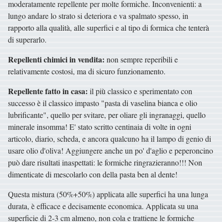
moderatamente repellente per molte formiche. Inconvenienti: a
lungo andare lo strato si deteriora e va spalmato spesso, in
rapporto alla qualità, alle superfici e al tipo di formica che tenterà
di superarlo.
Repellenti chimici in vendita:
non sempre reperibili e
relativamente costosi, ma di sicuro funzionamento.
Repellente fatto in casa:
il più classico e sperimentato con
successo è il classico impasto "pasta di vaselina bianca e olio
lubrificante", quello per svitare, per oliare gli ingranaggi, quello
minerale insomma! E' stato scritto centinaia di volte in ogni
articolo, diario, scheda, e ancora qualcuno ha il lampo di genio di
usare olio d'oliva! Aggiungere anche un po' d'aglio e peperoncino
può dare risultati inaspettati: le formiche ringrazieranno!!! Non
dimenticate di mescolarlo con della pasta ben al dente!
Questa mistura (50%+50%) applicata alle superfici ha una lunga
durata, è efficace e decisamente economica. Applicata su una
superficie di 2-3 cm almeno, non cola e trattiene le formiche