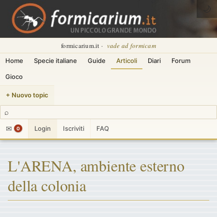
🌙
formicarium.it ·
vade ad formicam
Home
Specie italiane
Guide
Articoli
Diari
Forum
Gioco
+ Nuovo topic
⌕
✉
Login
Iscriviti
FAQ
0
L'ARENA, ambiente esterno
della colonia