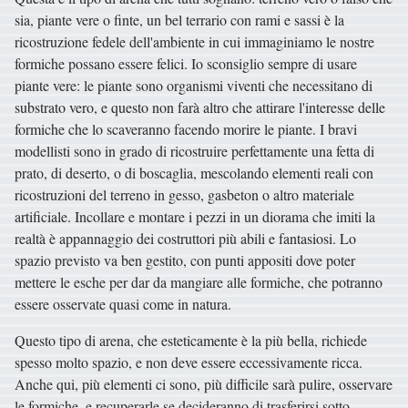
sia, piante vere o finte, un bel terrario con rami e sassi è la
ricostruzione fedele dell'ambiente in cui immaginiamo le nostre
formiche possano essere felici. Io sconsiglio sempre di usare
piante vere: le piante sono organismi viventi che necessitano di
substrato vero, e questo non farà altro che attirare l'interesse delle
formiche che lo scaveranno facendo morire le piante. I bravi
modellisti sono in grado di ricostruire perfettamente una fetta di
prato, di deserto, o di boscaglia, mescolando elementi reali con
ricostruzioni del terreno in gesso, gasbeton o altro materiale
artificiale. Incollare e montare i pezzi in un diorama che imiti la
realtà è appannaggio dei costruttori più abili e fantasiosi. Lo
spazio previsto va ben gestito, con punti appositi dove poter
mettere le esche per dar da mangiare alle formiche, che potranno
essere osservate quasi come in natura.
Questo tipo di arena, che esteticamente è la più bella, richiede
spesso molto spazio, e non deve essere eccessivamente ricca.
Anche qui, più elementi ci sono, più difficile sarà pulire, osservare
le formiche, e recuperarle se decideranno di trasferirsi sotto