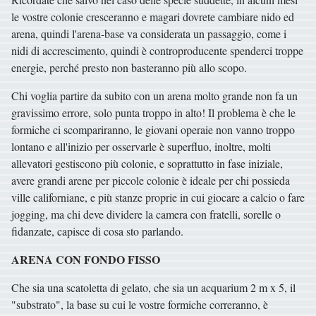
le vostre colonie cresceranno e magari dovrete cambiare nido ed
arena, quindi l'arena-base va considerata un passaggio, come i
nidi di accrescimento, quindi è controproducente spenderci troppe
energie, perché presto non basteranno più allo scopo.
Chi voglia partire da subito con un arena molto grande non fa un
gravissimo errore, solo punta troppo in alto! Il problema è che le
formiche ci scompariranno, le giovani operaie non vanno troppo
lontano e all'inizio per osservarle è superfluo, inoltre, molti
allevatori gestiscono più colonie, e soprattutto in fase iniziale,
avere grandi arene per piccole colonie è ideale per chi possieda
ville californiane, e più stanze proprie in cui giocare a calcio o fare
jogging, ma chi deve dividere la camera con fratelli, sorelle o
fidanzate, capisce di cosa sto parlando.
ARENA CON FONDO FISSO
Che sia una scatoletta di gelato, che sia un acquarium 2 m x 5, il
"substrato", la base su cui le vostre formiche correranno, è