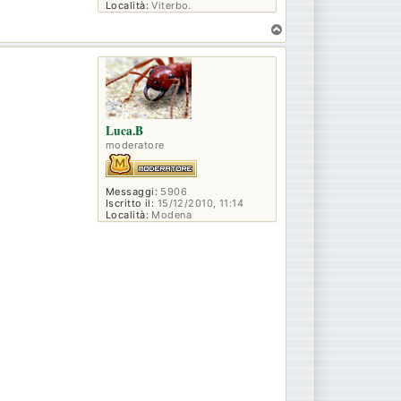
Località:
Viterbo.
T
o
p
Luca.B
moderatore
Messaggi:
5906
Iscritto il:
15/12/2010, 11:14
Località:
Modena