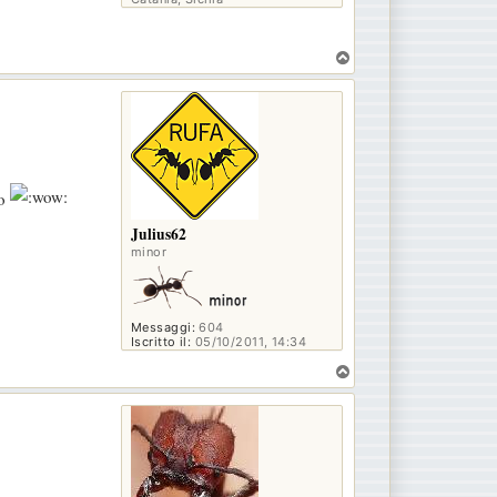
T
o
p
lo
Julius62
minor
Messaggi:
604
Iscritto il:
05/10/2011, 14:34
T
o
p