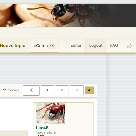
🌙
 Nuovo topic
⌕
Editor
Logout
FAQ
Cerca
⌘K
55 messaggi
1
2
3
4
PRECEDENTE
Luca.B
moderatore