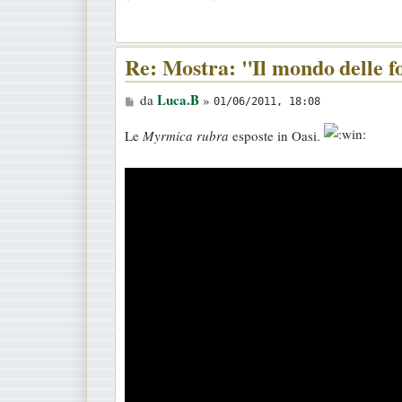
i
o
Re: Mostra: "Il mondo delle 
M
Luca.B
da
»
01/06/2011, 18:08
e
Le
Myrmica rubra
esposte in Oasi.
s
s
a
g
g
i
o