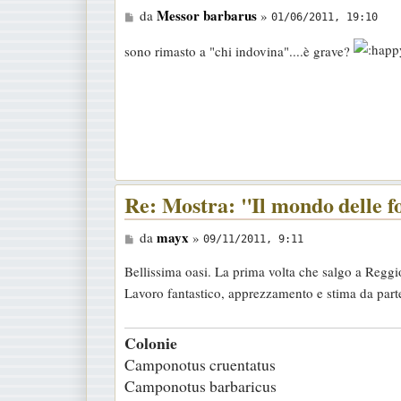
M
Messor barbarus
da
»
01/06/2011, 19:10
e
sono rimasto a "chi indovina"....è grave?
s
s
a
g
g
i
o
Re: Mostra: "Il mondo delle 
M
mayx
da
»
09/11/2011, 9:11
e
Bellissima oasi. La prima volta che salgo a Reggio
s
Lavoro fantastico, apprezzamento e stima da part
s
a
Colonie
g
Camponotus cruentatus
g
Camponotus barbaricus
i