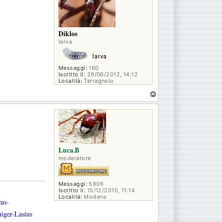
Diklos
larva
Messaggi:
160
Iscritto il:
29/06/2012, 14:12
Località:
Terragnolo
T
o
p
Luca.B
moderatore
Messaggi:
5906
Iscritto il:
15/12/2010, 11:14
Località:
Modena
tus-
iger-Lasius