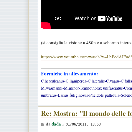
(si consiglia la visione a 480p e a schermo intero.
https://www.youtube.com/watch?v=LbEedAIEad
Formiche in allevamento:
C.herculeanus-C.ligniperda-C.lateralis-C.vagus-C.fal
M.wasmanni-M.minor-Temnothorax unifasciatus-Cremato
umbratus-Lasius fuliginosus-Pheidole pallidula-Soleno
Re: Mostra: "Il mondo delle 
M
dada
da
»
01/06/2011, 18:53
e