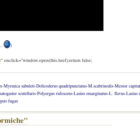
..
)
8
" onclick="window.open(this.href);return false;
lax-Myrmica sabuleti-Dolicoderus quadripunctatus-M.scabrinodis-Messor capita
gaster scutellaris-Polyergus rufescens-Lasius emarginatus-L. flavus-Lasius n
psis fugax
formiche"