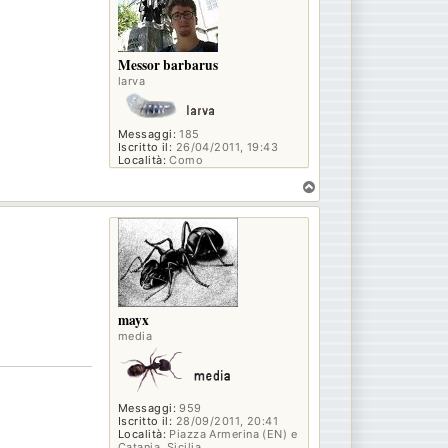
Messor barbarus
larva
Messaggi:
185
Iscritto il:
26/04/2011, 19:43
Località:
Como
T
o
p
mayx
media
Messaggi:
959
Iscritto il:
28/09/2011, 20:41
Località:
Piazza Armerina (EN) e
Catania, Sicilia