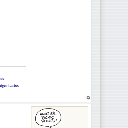
tus-
iger-Lasius
T
o
p