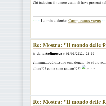
Chi indovina il numero esatto di larve presenti n
s
s
a
~
~
~
La mia colonia:
Camponotus vagus
~
g
g
i
o
Re: Mostra: "Il mondo delle 
M
tortadimucca
da
»
01/06/2011, 18:59
e
ehmmm...oddio...sono emozionato...io ci provo...
s
allora??? come sono andato????
s
a
g
g
i
o
Re: Mostra: "Il mondo delle 