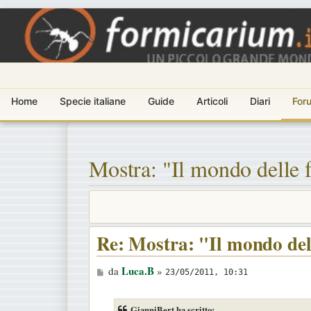
Home
Specie italiane
Guide
Articoli
Diari
For
Mostra: "Il mondo delle 
Re: Mostra: "Il mondo del
M
Luca.B
da
»
23/05/2011, 10:31
e
s
GianniBert ha scritto: