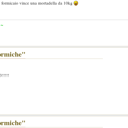
el formicaio vince una mortadella da 10kg
~
~
formiche"
3!!!!!
formiche"