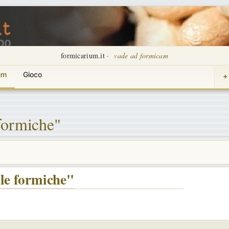
formicarium.it ·
vade ad formicam
um
Gioco
+
formiche"
le formiche"