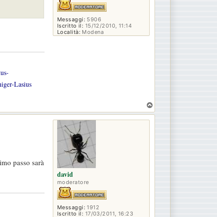
Messaggi:
5906
Iscritto il:
15/12/2010, 11:14
Località:
Modena
tus-
iger-Lasius
T
o
p
simo passo sarà
david
moderatore
Messaggi:
1912
Iscritto il:
17/03/2011, 16:23