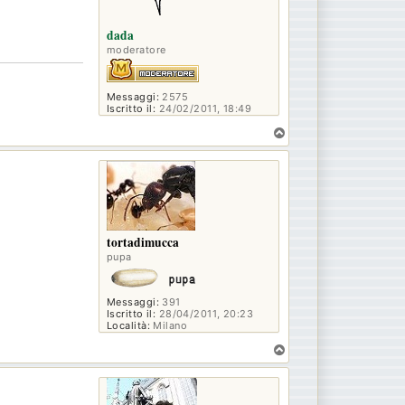
dada
moderatore
Messaggi:
2575
Iscritto il:
24/02/2011, 18:49
T
o
p
tortadimucca
pupa
Messaggi:
391
Iscritto il:
28/04/2011, 20:23
Località:
Milano
T
o
p