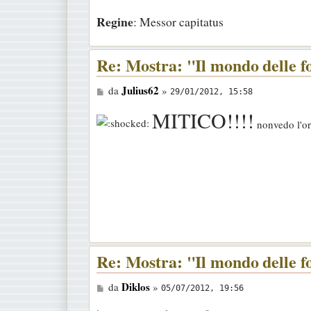
o
Regine
: Messor capitatus
Re: Mostra: "Il mondo delle 
M
Julius62
da
»
29/01/2012, 15:58
e
MITICO!!!!
s
nonvedo l'or
s
a
g
g
i
o
Re: Mostra: "Il mondo delle 
M
Diklos
da
»
05/07/2012, 19:56
e