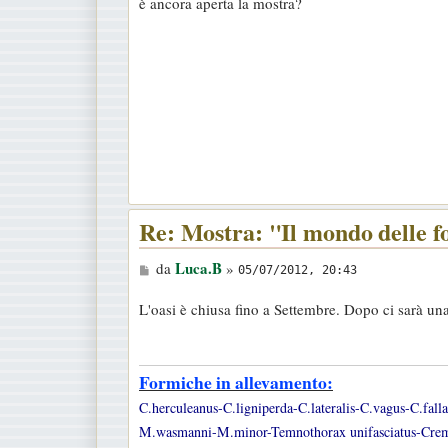
è ancora aperta la mostra?
s
s
a
g
g
i
o
Re: Mostra: "Il mondo delle 
M
Luca.B
da
»
05/07/2012, 20:43
e
L'oasi è chiusa fino a Settembre. Dopo ci sarà una
s
s
a
Formiche in allevamento:
g
C.herculeanus-C.ligniperda-C.lateralis-C.vagus-C.fal
g
M.wasmanni-M.minor-Temnothorax unifasciatus-Cremato
i