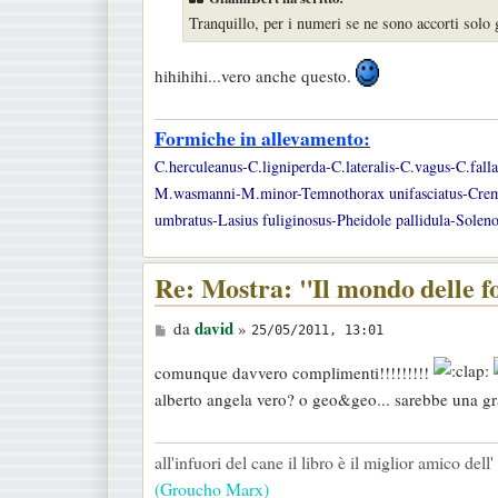
s
Tranquillo, per i numeri se ne sono accorti solo 
a
g
hihihihi...vero anche questo.
g
i
Formiche in allevamento:
o
C.herculeanus-C.ligniperda-C.lateralis-C.vagus-C.fal
M.wasmanni-M.minor-Temnothorax unifasciatus-Cremato
umbratus-Lasius fuliginosus-Pheidole pallidula-Soleno
Re: Mostra: "Il mondo delle 
M
david
da
»
25/05/2011, 13:01
e
comunque davvero complimenti!!!!!!!!!
s
alberto angela vero? o geo&geo... sarebbe una gr
s
a
g
all'infuori del cane il libro è il miglior amico del
g
(Groucho Marx)