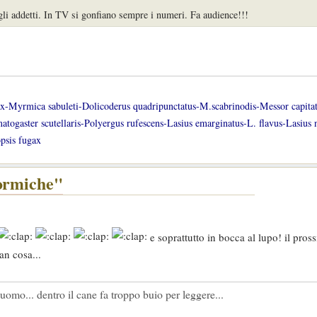
gli addetti. In TV si gonfiano sempre i numeri. Fa audience!!!
lax-Myrmica sabuleti-Dolicoderus quadripunctatus-M.scabrinodis-Messor capita
gaster scutellaris-Polyergus rufescens-Lasius emarginatus-L. flavus-Lasius n
psis fugax
formiche"
e soprattutto in bocca al lupo! il pros
an cosa...
l' uomo... dentro il cane fa troppo buio per leggere...