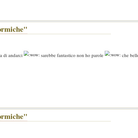
formiche"
a di andarci
sarebbe fantastico non ho parole
che bel
formiche"