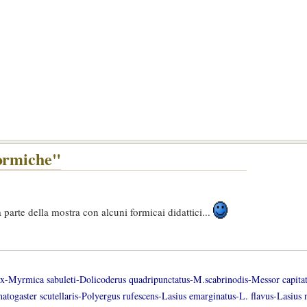
formiche"
 parte della mostra con alcuni formicai didattici...
lax-Myrmica sabuleti-Dolicoderus quadripunctatus-M.scabrinodis-Messor capita
gaster scutellaris-Polyergus rufescens-Lasius emarginatus-L. flavus-Lasius n