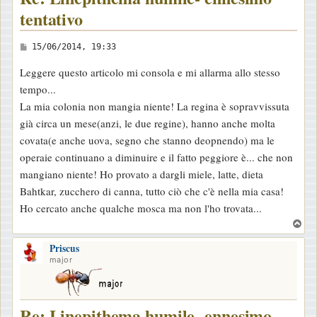
tentativo
M
15/06/2014, 19:33
e
Leggere questo articolo mi consola e mi allarma allo stesso
s
tempo...
s
La mia colonia non mangia niente! La regina è sopravvissuta
a
già circa un mese(anzi, le due regine), hanno anche molta
g
covata(e anche uova, segno che stanno deopnendo) ma le
g
operaie continuano a diminuire e il fatto peggiore è... che non
i
mangiano niente! Ho provato a dargli miele, latte, dieta
o
Bahtkar, zucchero di canna, tutto ciò che c'è nella mia casa!
Ho cercato anche qualche mosca ma non l'ho trovata...
T
o
Priscus
p
major
Re: Linepithema humile- ennesimo