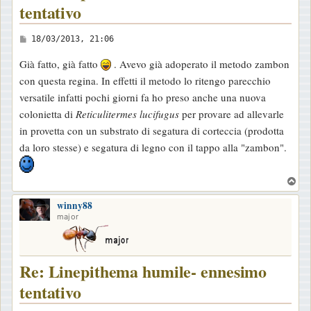
tentativo
M
18/03/2013, 21:06
e
Già fatto, già fatto
. Avevo già adoperato il metodo zambon
s
con questa regina. In effetti il metodo lo ritengo parecchio
s
versatile infatti pochi giorni fa ho preso anche una nuova
a
colonietta di
Reticulitermes lucifugus
per provare ad allevarle
g
in provetta con un substrato di segatura di corteccia (prodotta
g
da loro stesse) e segatura di legno con il tappo alla "zambon".
i
o
T
o
winny88
p
major
Re: Linepithema humile- ennesimo
tentativo