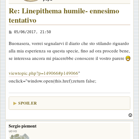
Re: Linepithema humile- ennesimo
tentativo
M
05/06/2017, 21:50
e
Buonasera, vorrei segnalarvi il diario che sto stilando riguardo
s
alla mia esperienza su questa specie, fino ad ora procede bene,
s
se interessa ancora mi piacerebbe conoscere il vostro parere
a
g
viewtopic.php?p=149066#p149066
"
g
onclick="window.open(this.href);return false;
i
o
SPOILER
T
o
Sergio piemont
p
uovo