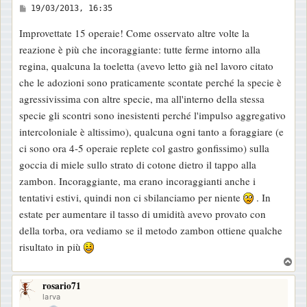
M
19/03/2013, 16:35
e
Improvettate 15 operaie! Come osservato altre volte la
s
reazione è più che incoraggiante: tutte ferme intorno alla
s
regina, qualcuna la toeletta (avevo letto già nel lavoro citato
a
che le adozioni sono praticamente scontate perché la specie è
g
agressivissima con altre specie, ma all'interno della stessa
g
specie gli scontri sono inesistenti perché l'impulso aggregativo
i
intercoloniale è altissimo), qualcuna ogni tanto a foraggiare (e
o
ci sono ora 4-5 operaie replete col gastro gonfissimo) sulla
goccia di miele sullo strato di cotone dietro il tappo alla
zambon. Incoraggiante, ma erano incoraggianti anche i
tentativi estivi, quindi non ci sbilanciamo per niente
. In
estate per aumentare il tasso di umidità avevo provato con
della torba, ora vediamo se il metodo zambon ottiene qualche
risultato in più
T
o
rosario71
p
larva