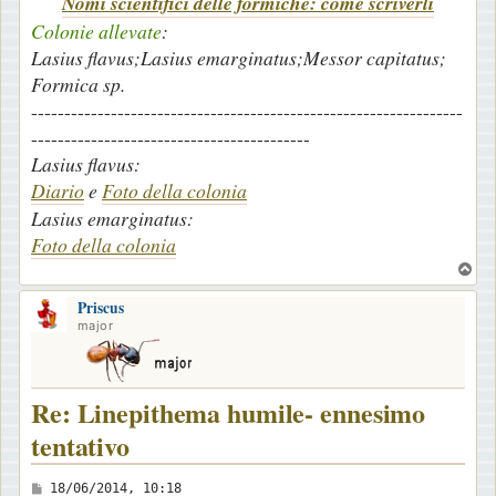
Nomi scientifici delle formiche: come scriverli
Colonie allevate
:
Lasius flavus;Lasius emarginatus;Messor capitatus;
Formica sp.
-----------------------------------------------------------------
------------------------------------------
Lasius flavus:
Diario
e
Foto della colonia
Lasius emarginatus:
Foto della colonia
T
o
Priscus
p
major
Re: Linepithema humile- ennesimo
tentativo
M
18/06/2014, 10:18