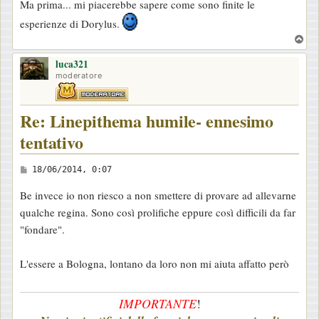
Ma prima... mi piacerebbe sapere come sono finite le
esperienze di Dorylus.
T
o
luca321
p
moderatore
Re: Linepithema humile- ennesimo
tentativo
M
18/06/2014, 0:07
e
Be invece io non riesco a non smettere di provare ad allevarne
s
qualche regina. Sono così prolifiche eppure così difficili da far
s
"fondare".
a
g
L'essere a Bologna, lontano da loro non mi aiuta affatto però
g
i
IMPORTANTE
!
o