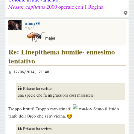
Messor capitatus
2000 operaie con 1 Regina
T
o
winny88
p
major
Re: Linepithema humile- ennesimo
tentativo
M
17/06/2014, 21:48
e
s
Priscus ha scritto:
s
una specie che fa
migrazzioni
così
massiccie
a
g
Troppo brutti! Troppo ravvicinati!
Sento il fetido
g
tanfo dell'Orco che si avvicina.
i
o
Priscus ha scritto: