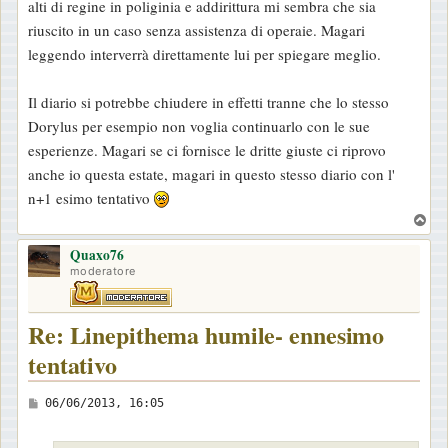
alti di regine in poliginia e addirittura mi sembra che sia
riuscito in un caso senza assistenza di operaie. Magari
leggendo interverrà direttamente lui per spiegare meglio.
Il diario si potrebbe chiudere in effetti tranne che lo stesso
Dorylus per esempio non voglia continuarlo con le sue
esperienze. Magari se ci fornisce le dritte giuste ci riprovo
anche io questa estate, magari in questo stesso diario con l'
n+1 esimo tentativo
T
o
Quaxo76
p
moderatore
Re: Linepithema humile- ennesimo
tentativo
M
06/06/2013, 16:05
e