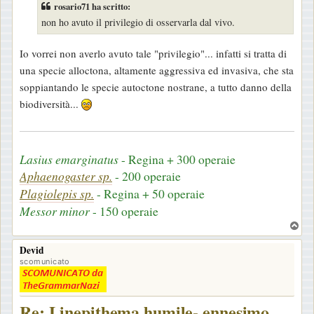
s
rosario71 ha scritto:
s
non ho avuto il privilegio di osservarla dal vivo.
a
g
Io vorrei non averlo avuto tale "privilegio"... infatti si tratta di
g
una specie alloctona, altamente aggressiva ed invasiva, che sta
i
soppiantando le specie autoctone nostrane, a tutto danno della
o
biodiversità...
Lasius emarginatus
- Regina + 300 operaie
Aphaenogaster sp.
- 200 operaie
Plagiolepis sp.
- Regina + 50 operaie
Messor minor
- 150 operaie
T
o
Devid
p
scomunicato
Re: Linepithema humile- ennesimo