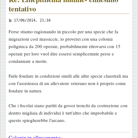
tentativo
M
17/06/2014, 21:34
e
Forse stiamo ragionando in piccolo per una specie che fa
s
migrazioni così massiccie, io proverei con una colonia
s
poliginica da 200 operaie, probabilmente ritrovarsi con 15
a
operaie per loro vuol dire essersi semplicemnte perse e
g
condannate a morte.
g
i
Farle fondare in condizioni simili alle altre specie claustrali ma
o
con l'assistenza di un allevatore veterano non è proprio come
fondare in natura.
Che i focolai siano partiti da grossi tronchi da costruzione con
dentro migliaia di individui è tutt'altro che improbabile e
questo spiegherebbe l'arcano.
Colonie in allevamento: