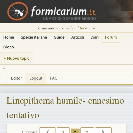
🌙
formicarium.it ·
vade ad formicam
Home
Specie italiane
Guide
Articoli
Diari
Forum
Gioco
+ Nuovo topic
⌕
Editor
Logout
FAQ
Linepithema humile- ennesimo
tentativo
31 messaggi
1
2
3
PRECEDENTE
PROSSIMO