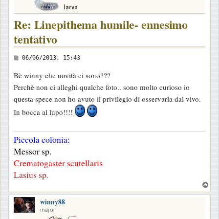
Re: Linepithema humile- ennesimo
tentativo
M
06/06/2013, 15:43
e
Bè winny che novità ci sono???
s
Perchè non ci alleghi qualche foto.. sono molto curioso io
s
questa spece non ho avuto il privilegio di osservarla dal vivo.
a
In bocca al lupo!!!!
g
g
Piccola colonia:
i
Messor sp.
o
Crematogaster scutellaris
Lasius sp.
T
o
winny88
p
major