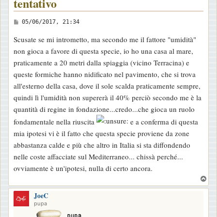
tentativo
M
05/06/2017, 21:34
e
Scusate se mi intrometto, ma secondo me il fattore "umidità"
s
non gioca a favore di questa specie, io ho una casa al mare,
s
praticamente a 20 metri dalla spiaggia (vicino Terracina) e
a
queste formiche hanno nidificato nel pavimento, che si trova
g
all'esterno della casa, dove il sole scalda praticamente sempre,
g
quindi lì l'umidità non supererà il 40% perciò secondo me è la
i
quantità di regine in fondazione...credo...che gioca un ruolo
o
fondamentale nella riuscita
e a conferma di questa
mia ipotesi vi è il fatto che questa specie proviene da zone
abbastanza calde e più che altro in Italia si sta diffondendo
nelle coste affacciate sul Mediterraneo... chissà perché...
ovviamente è un'ipotesi, nulla di certo ancora.
T
o
JoeC
p
pupa