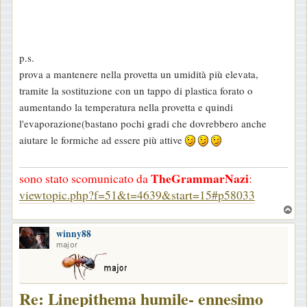
p.s.
prova a mantenere nella provetta un umidità più elevata,
tramite la sostituzione con un tappo di plastica forato o
aumentando la temperatura nella provetta e quindi
l'evaporazione(bastano pochi gradi che dovrebbero anche
aiutare le formiche ad essere più attive
TheGrammarNazi
sono stato scomunicato da
:
viewtopic.php?f=51&t=4639&start=15#p58033
T
o
winny88
p
major
Re: Linepithema humile- ennesimo