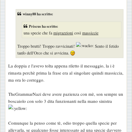
e
s
winny88 ha scritto:
s
a
Priscus ha scritto:
g
una specie che fa
migrazzioni
così
massiccie
g
Troppo brutti! Troppo ravvicinati!
Sento il fetido
i
tanfo dell'Orco che si avvicina.
o
La doppia z l'avevo tolta appena riletto il messaggio, la i è
rimasta perchè prima la frase era al singolare quindi massiccia,
ma ora lo correggo.
TheGrammarNazi deve avere pazienza con mè, son sempre un
boscaiolo con solo 3 dita funzionanti nella mano sinistra
Comunque la penso come tè, odio troppo quella specie per
allevarla, se qualcuno fosse interessato ad una specie davvero