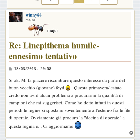
winny88
major
Re: Linepithema humile-
ennesimo tentativo
M
18/03/2013, 20:58
e
Sì ok. Mi fa piacere riscontrare questo interesse da parte del
s
buon vecchio (giovane) feyd
. Questa primavera/ estate
s
credo non avrò alcun problema a procurarmi la quantità di
a
campioni che mi suggerisci. Come ho detto infatti in questi
g
periodi le regine si spostano soventemente all'esterno fra le file
g
di operaie. Ovviamente già procuro la "decina di operaie" a
i
questa regina e... Ci aggiorniamo
o
T
o