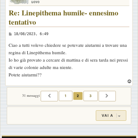
Re: Linepithema humile- ennesimo
tentativo
M
18/08/2023, 6:49
e
Ciao a tutti volevo chiedere se potevate aiutarmi a trovare una
s
regina di Linepithema humile.
s
Io ho già provato a cercare di mattina e di sera tarda nei pressi
a
di varie colonie adulte ma niente.
g
Potete aiutarmi??
g
T
i
o
o
p
31 messaggi
1
2
3
PRECEDENTE
PROSSIMO
VAI A