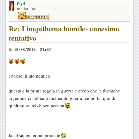
feyd
p
moderatore
Re: Linepithema humile- ennesimo
tentativo
M
18/03/2013, 21:02
e
s
s
conosci il tuo nemico.
a
g
questa è la prima regola in guerra e credo che le formiche
g
argentine ci abbiano dichiarato guerra tempo fa, quindi
i
qualunque info è ben accetta
o
facci sapere come procede