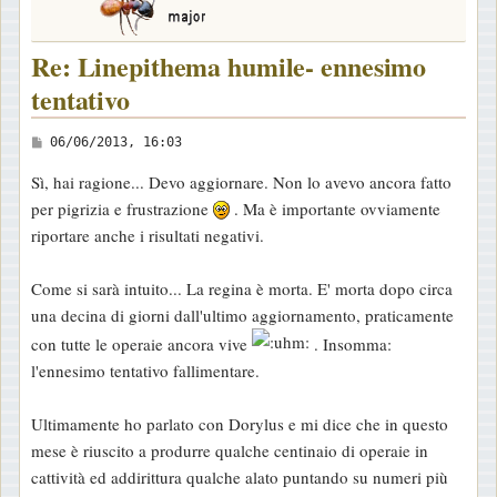
Re: Linepithema humile- ennesimo
tentativo
M
06/06/2013, 16:03
e
Sì, hai ragione... Devo aggiornare. Non lo avevo ancora fatto
s
per pigrizia e frustrazione
. Ma è importante ovviamente
s
riportare anche i risultati negativi.
a
g
Come si sarà intuito... La regina è morta. E' morta dopo circa
g
una decina di giorni dall'ultimo aggiornamento, praticamente
i
con tutte le operaie ancora vive
. Insomma:
o
l'ennesimo tentativo fallimentare.
Ultimamente ho parlato con Dorylus e mi dice che in questo
mese è riuscito a produrre qualche centinaio di operaie in
cattività ed addirittura qualche alato puntando su numeri più