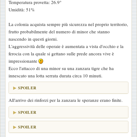
Temperatura provetta: 26.9°
a
Umidità: 51%
g
g
La colonia acquista sempre più sicurezza nel proprio territorio,
i
frutto probabilmente del numero di minor che stanno
o
nascendo in questi giorni.
L'aggressività delle operaie è aumentata a vista d'occhio e la
ferocia con la quale si gettano sulle prede ancora vive è
impressionante
Ecco l'attacco di una minor su una zanzara tigre che ha
innescato una lotta serrata durata circa 10 minuti.
SPOILER
All'arrivo dei rinforzi per la zanzara le speranze erano finite.
SPOILER
SPOILER