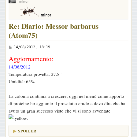
minor
Re: Diario: Messor barbarus
(Atom75)
M
14/08/2012, 18:19
e
Aggiornamento:
s
14/08/2012
s
Temperatura provetta: 27.8°
a
Umidità: 65%
g
g
La colonia continua a crescere, oggi nel menù come apporto
i
di proteine ho aggiunto il prosciutto crudo e devo dire che ha
o
avuto un gran successo visto che vi si sono avventate.
SPOILER