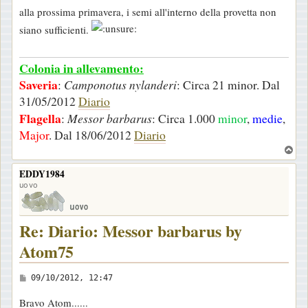
alla prossima primavera, i semi all'interno della provetta non
siano sufficienti.
Colonia in allevamento:
Saveria
:
Camponotus nylanderi
: Circa 21 minor. Dal
31/05/2012
Diario
Flagella
:
Messor barbarus
: Circa 1.000
minor
,
medie
,
Major
. Dal 18/06/2012
Diario
T
o
EDDY1984
p
uovo
Re: Diario: Messor barbarus by
Atom75
M
09/10/2012, 12:47
e
Bravo Atom......