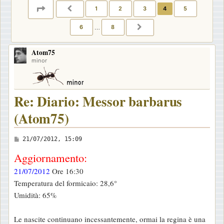
PAGINA
4
DI
8
1
2
3
4
5
PRECEDENTE
6
…
8
PROSSIMO
Atom75
minor
Re: Diario: Messor barbarus
(Atom75)
M
21/07/2012, 15:09
e
Aggiornamento:
s
21/07/2012
Ore 16:30
s
Temperatura del formicaio: 28,6°
a
Umidità: 65%
g
g
Le nascite continuano incessantemente, ormai la regina è una
i