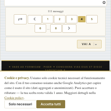
T
a
o
g
111 messaggi
p
g
PAGINA
4
DI
8
1
2
3
4
5
PRECEDENTE
i
o
6
…
8
PROSSIMO
VAI A
Cookie e privacy.
Usiamo solo cookie tecnici necessari al funzionamento
del sito. Con il tuo consenso usiamo anche Google Analytics per capire
INDICE
CONTATTACI
Tutti gli orari sono
UTC
come è usato il sito (dati aggregati e anonimizzati). Puoi accettare o
rifiutare — la tua scelta resta valida 1 anno. Maggiori dettagli nella
Powered by
phpBB
® Forum Software © phpBB Limited
Cookie policy
.
Traduzione Italiana
phpBB-Store.it
basata su
phpBBItalia.net
2017
Privacy
|
Termini
|
Cookie policy
Solo necessari
Accetta tutti