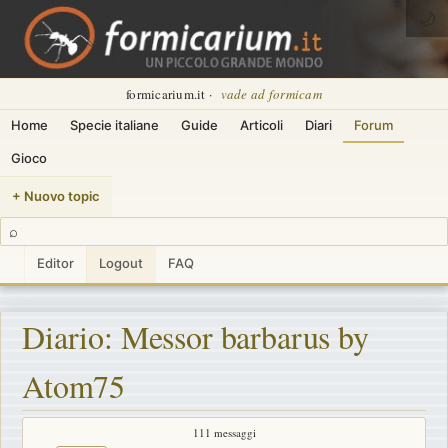
🌙
formicarium.it ·
vade ad formicam
Home
Specie italiane
Guide
Articoli
Diari
Forum
Gioco
+ Nuovo topic
⌕
Editor
Logout
FAQ
Diario: Messor barbarus by
Atom75
111 messaggi