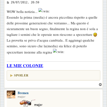
M
29/07/2012, 20:59
e
WOW bella notizia...
s
Essendo la prima (media) é ancora piccolina rispetto a quelle
s
delle prossime generazioni che verranno... Ma questo é
a
sicuramente un buon segno, finalmente la regina non é sola a
g
tagliare i semini che le operaie non riescono a spezzettare
g
La provetta se priva d'acqua cambiala.. E aggiungi qualche
i
semino, sono sicuro che la(media) sia felice di poterlo
o
spezzettare insieme alla regina
LE MIE COLONIE
SPOILER
T
o
Bremen
p
major