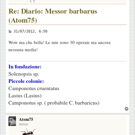
Re: Diario: Messor barbarus
(Atom75)
M
31/07/2012, 6:50
e
Wow ma che bella! Le mie sono 30 operaie ma ancora
s
nessuna media!
s
a
In fondazione:
g
Solenopsis sp.
g
Piccole colonie:
i
Camponotus cruentatus
o
Lasius (Lasius)
Camponotus sp. ( probabile C. barbaricus)
T
o
Atom75
p
minor