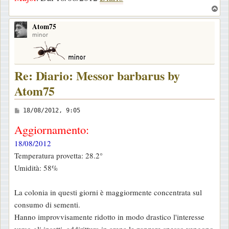
T
o
Atom75
p
minor
Re: Diario: Messor barbarus by
Atom75
M
18/08/2012, 9:05
e
Aggiornamento:
s
18/08/2012
s
Temperatura provetta: 28.2°
a
Umidità: 58%
g
g
La colonia in questi giorni è maggiormente concentrata sul
i
consumo di sementi.
o
Hanno improvvisamente ridotto in modo drastico l'interesse
verso gli insetti, addirittura in arena le zanzare spesso vengono