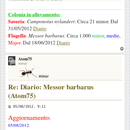
Colonia in allevamento:
Saveria
:
Camponotus nylanderi
: Circa 21 minor. Dal
31/05/2012
Diario
Flagella
:
Messor barbarus
: Circa 1.000
minor
,
medie
,
Major
. Dal 18/06/2012
Diario
T
o
Atom75
p
minor
Re: Diario: Messor barbarus
(Atom75)
M
05/08/2012, 9:11
e
Aggiornamento:
s
05/08/2012
s