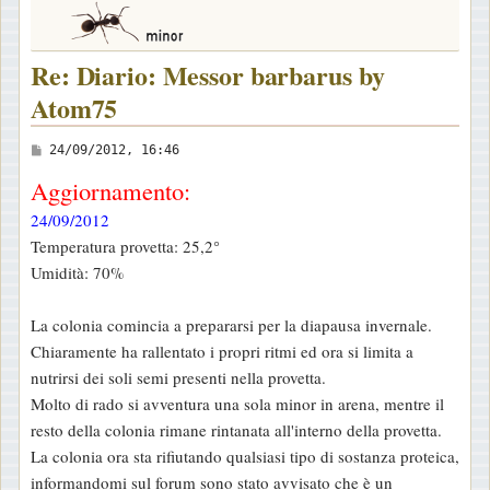
Re: Diario: Messor barbarus by
Atom75
M
24/09/2012, 16:46
e
Aggiornamento:
s
24/09/2012
s
Temperatura provetta: 25,2°
a
Umidità: 70%
g
g
La colonia comincia a prepararsi per la diapausa invernale.
i
Chiaramente ha rallentato i propri ritmi ed ora si limita a
o
nutrirsi dei soli semi presenti nella provetta.
Molto di rado si avventura una sola minor in arena, mentre il
resto della colonia rimane rintanata all'interno della provetta.
La colonia ora sta rifiutando qualsiasi tipo di sostanza proteica,
informandomi sul forum sono stato avvisato che è un