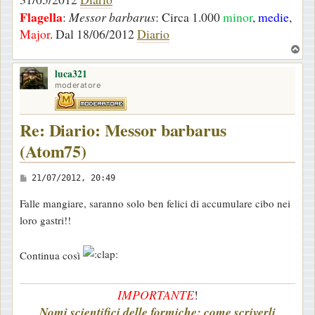
Flagella
:
Messor barbarus
: Circa 1.000
minor
,
medie
,
Major
. Dal 18/06/2012
Diario
T
o
luca321
p
moderatore
Re: Diario: Messor barbarus
(Atom75)
M
21/07/2012, 20:49
e
Falle mangiare, saranno solo ben felici di accumulare cibo nei
s
loro gastri!!
s
a
Continua così
g
g
IMPORTANTE
!
i
Nomi scientifici delle formiche: come scriverli
o