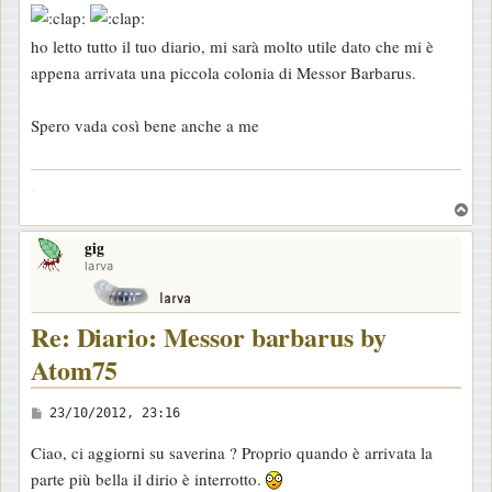
s
s
ho letto tutto il tuo diario, mi sarà molto utile dato che mi è
a
appena arrivata una piccola colonia di Messor Barbarus.
g
g
Spero vada così bene anche a me
i
o
-
T
o
gig
p
larva
Re: Diario: Messor barbarus by
Atom75
M
23/10/2012, 23:16
e
Ciao, ci aggiorni su saverina ? Proprio quando è arrivata la
s
parte più bella il dirio è interrotto.
s