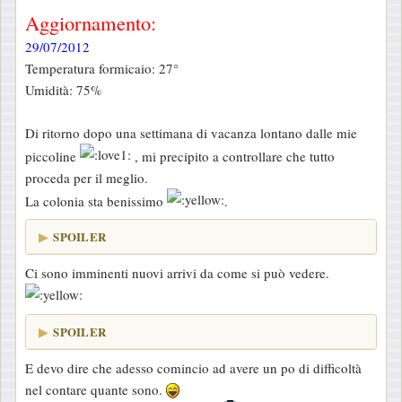
e
Aggiornamento:
s
29/07/2012
s
Temperatura formicaio: 27°
a
Umidità: 75%
g
g
Di ritorno dopo una settimana di vacanza lontano dalle mie
i
piccoline
, mi precipito a controllare che tutto
o
proceda per il meglio.
La colonia sta benissimo
.
SPOILER
Ci sono imminenti nuovi arrivi da come si può vedere.
SPOILER
E devo dire che adesso comincio ad avere un po di difficoltà
nel contare quante sono.