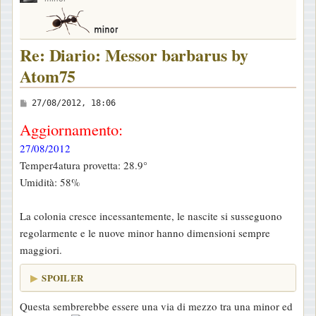
Re: Diario: Messor barbarus by
Atom75
M
27/08/2012, 18:06
e
Aggiornamento:
s
27/08/2012
s
Temper4atura provetta: 28.9°
a
Umidità: 58%
g
g
La colonia cresce incessantemente, le nascite si susseguono
i
regolarmente e le nuove minor hanno dimensioni sempre
o
maggiori.
SPOILER
Questa sembrerebbe essere una via di mezzo tra una minor ed