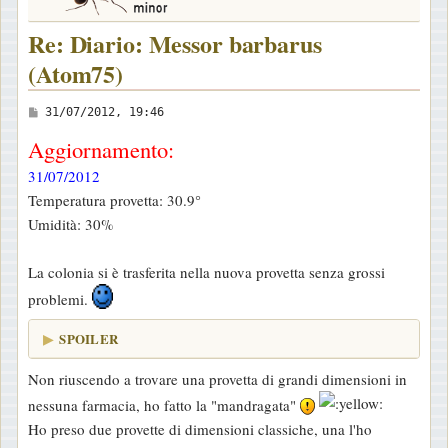
Re: Diario: Messor barbarus
(Atom75)
M
31/07/2012, 19:46
e
Aggiornamento:
s
31/07/2012
s
Temperatura provetta: 30.9°
a
Umidità: 30%
g
g
La colonia si è trasferita nella nuova provetta senza grossi
i
problemi.
o
SPOILER
Non riuscendo a trovare una provetta di grandi dimensioni in
nessuna farmacia, ho fatto la "mandragata"
Ho preso due provette di dimensioni classiche, una l'ho