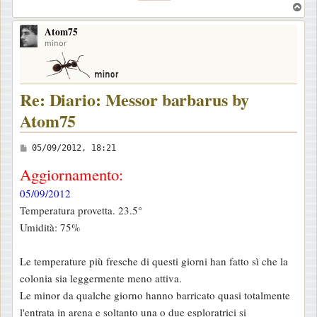
T
o
Atom75
p
minor
Re: Diario: Messor barbarus by
Atom75
M
05/09/2012, 18:21
e
Aggiornamento:
s
05/09/2012
s
Temperatura provetta. 23.5°
a
Umidità: 75%
g
g
Le temperature più fresche di questi giorni han fatto sì che la
i
colonia sia leggermente meno attiva.
o
Le minor da qualche giorno hanno barricato quasi totalmente
l'entrata in arena e soltanto una o due esploratrici si