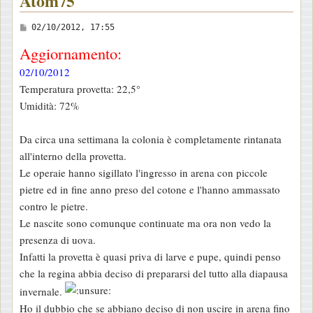
Atom75
M
02/10/2012, 17:55
e
Aggiornamento:
s
02/10/2012
s
Temperatura provetta: 22,5°
a
Umidità: 72%
g
g
Da circa una settimana la colonia è completamente rintanata
i
all'interno della provetta.
o
Le operaie hanno sigillato l'ingresso in arena con piccole
pietre ed in fine anno preso del cotone e l'hanno ammassato
contro le pietre.
Le nascite sono comunque continuate ma ora non vedo la
presenza di uova.
Infatti la provetta è quasi priva di larve e pupe, quindi penso
che la regina abbia deciso di prepararsi del tutto alla diapausa
invernale.
Ho il dubbio che se abbiano deciso di non uscire in arena fino