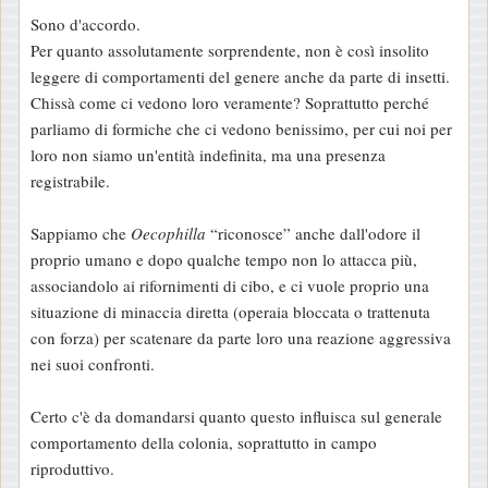
e
Sono d'accordo.
s
Per quanto assolutamente sorprendente, non è così insolito
s
leggere di comportamenti del genere anche da parte di insetti.
a
Chissà come ci vedono loro veramente? Soprattutto perché
g
parliamo di formiche che ci vedono benissimo, per cui noi per
g
loro non siamo un'entità indefinita, ma una presenza
i
registrabile.
o
Sappiamo che
Oecophilla
“riconosce” anche dall'odore il
proprio umano e dopo qualche tempo non lo attacca più,
associandolo ai rifornimenti di cibo, e ci vuole proprio una
situazione di minaccia diretta (operaia bloccata o trattenuta
con forza) per scatenare da parte loro una reazione aggressiva
nei suoi confronti.
Certo c'è da domandarsi quanto questo influisca sul generale
comportamento della colonia, soprattutto in campo
riproduttivo.