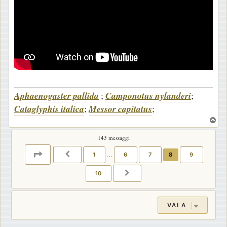
Aphaenogaster pallida
;
Camponotus nylanderi
;
Cataglyphis italica
;
Messor capitatus
;
T
o
143 messaggi
p
PAGINA
8
DI
10
1
…
6
7
8
9
PRECEDENTE
10
PROSSIMO
VAI A