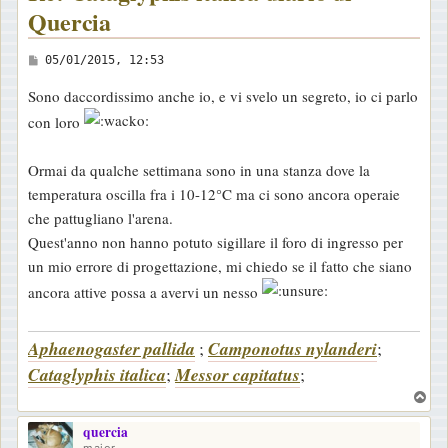
Quercia
M
05/01/2015, 12:53
e
Sono daccordissimo anche io, e vi svelo un segreto, io ci parlo
s
con loro
s
a
Ormai da qualche settimana sono in una stanza dove la
g
temperatura oscilla fra i 10-12°C ma ci sono ancora operaie
g
che pattugliano l'arena.
i
Quest'anno non hanno potuto sigillare il foro di ingresso per
o
un mio errore di progettazione, mi chiedo se il fatto che siano
ancora attive possa a avervi un nesso
Aphaenogaster pallida
;
Camponotus nylanderi
;
Cataglyphis italica
;
Messor capitatus
;
T
o
quercia
p
major