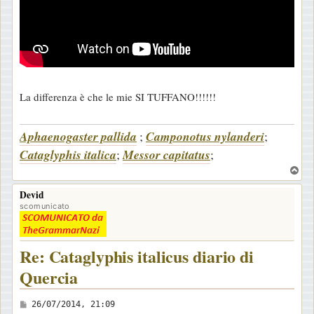
La differenza è che le mie SI TUFFANO!!!!!!
Aphaenogaster pallida
;
Camponotus nylanderi
;
Cataglyphis italica
;
Messor capitatus
;
T
o
Devid
p
scomunicato
Re: Cataglyphis italicus diario di
Quercia
M
26/07/2014, 21:09