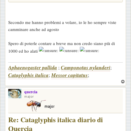
Secondo me hanno problemi a volare, io le ho sempre viste
camminare anche ad agosto
Spero di poterle contare a breve ma non credo siano più di
1000 ed ho alati
Aphaenogaster pallida
;
Camponotus nylanderi
;
Cataglyphis italica
;
Messor capitatus
;
T
o
quercia
p
major
Re: Cataglyphis italica diario di
Quercia