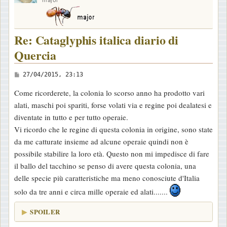
Re: Cataglyphis italica diario di
Quercia
M
27/04/2015, 23:13
e
Come ricorderete, la colonia lo scorso anno ha prodotto vari
s
alati, maschi poi spariti, forse volati via e regine poi dealatesi e
s
diventate in tutto e per tutto operaie.
a
Vi ricordo che le regine di questa colonia in origine, sono state
g
da me catturate insieme ad alcune operaie quindi non è
g
possibile stabilire la loro età. Questo non mi impedisce di fare
i
il ballo del tacchino se penso di avere questa colonia, una
o
delle specie più caratteristiche ma meno conosciute d'Italia
solo da tre anni e circa mille operaie ed alati.......
SPOILER