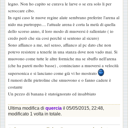
legno. Non ho capito se curava le larve o se era solo li per
o
scroccare cibo.
In ogni caso le nuove regine alate sembrano preferire l'arena al
nido ma purtroppo.... l'attuale arena è corta la metà di quella
dello scorso anno, il loro modo di muoversi è rallentato ( io
credo però che sia cosi perchè si sentono al sicuro)
Sono affianco a me, nel senso, affianco al pc dato che non
potevo resistere a tenerle in una stanza dove non vado mai. Si
muovono come tutte le altre formiche ma se sbuffo nell'arena
(che ha pareti molto basse) , cominciano a muoversi a velocità
supersonica e si lanciano come già vi ho mostrato
I rumori delle pietroline che smuovono e o fanno cadere è
costante
Un pezzo di banana è statoignorato ed insabbiato
Ultima modifica di
quercia
il 05/05/2015, 22:48,
modificato 1 volta in totale.