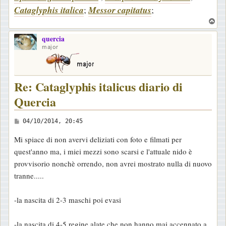
Cataglyphis italica
;
Messor capitatus
;
T
o
quercia
p
major
Re: Cataglyphis italicus diario di
Quercia
M
04/10/2014, 20:45
e
Mi spiace di non avervi deliziati con foto e filmati per
s
quest'anno ma, i miei mezzi sono scarsi e l'attuale nido è
s
provvisorio nonchè orrendo, non avrei mostrato nulla di nuovo
a
tranne.....
g
g
-la nascita di 2-3 maschi poi evasi
i
o
-la nascita di 4-5 regine alate che non hanno mai accennato a