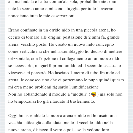
ala malandata e l'altra con un'ala sola, probabilmente sono
s
nate lo scorso anno e mi sono sfuggite per tutto l'inverno
a
nonostante tutte le mie osservazioni.
g
g
Erano confinate in un orrido nido in una piccola arena, ho
i
deciso di tornare alle origini: postazione di 2 anni fa, grande
o
arena, vecchio posto. Ho creato un nuovo nido concepito
come verticale ma che nell'assemblaggio ho deciso di mettere
orizzontale, con l'opzione di collegamento ad un nuovo nido
se necessario, magari il primo umido ed il secondo secco... o
viceversa ci penserò. Ho lasciato 1 metro di tubo fra nido ed
arena, le conosco e so che ci porteranno le pupe quindi questo
mi crea meno problemi riguardo l'umidificazione
Non ho abbandonato il modulo a "moduli" (
) ma solo non
ho tempo..anzi ho già ritardato il trasferimento.
Oggi ho assemblato la nuova arena e nido ed ho usato una
vecchia tattica già collaudata: metto il vecchio nido nella
nuova arena, distacco il vetro e poi... se la vedono loro.