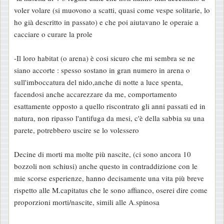
voler volare (si muovono a scatti, quasi come vespe solitarie, lo
ho già descritto in passato) e che poi aiutavano le operaie a
cacciare o curare la prole
-Il loro habitat (o arena) è cosi sicuro che mi sembra se ne
siano accorte : spesso sostano in gran numero in arena o
sull'imboccatura del nido,anche di notte a luce spenta,
facendosi anche accarezzare da me, comportamento
esattamente opposto a quello riscontrato gli anni passati ed in
natura, non ripasso l'antifuga da mesi, c'è della sabbia su una
parete, potrebbero uscire se lo volessero
Decine di morti ma molte più nascite, (ci sono ancora 10
bozzoli non schiusi) anche questo in contraddizione con le
mie scorse esperienze, hanno decisamente una vita più breve
rispetto alle M.capitatus che le sono affianco, oserei dire come
proporzioni morti/nascite, simili alle A.spinosa