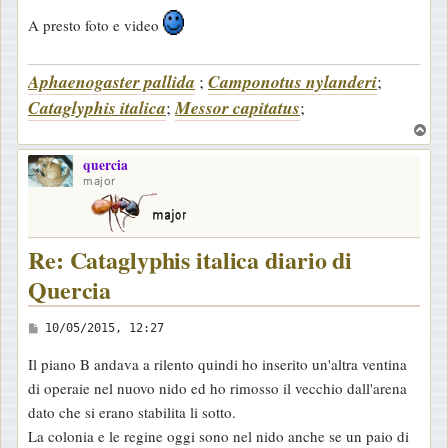
A presto foto e video
Aphaenogaster pallida
;
Camponotus nylanderi
;
Cataglyphis italica
;
Messor capitatus
;
T
o
quercia
p
major
Re: Cataglyphis italica diario di
Quercia
M
10/05/2015, 12:27
e
Il piano B andava a rilento quindi ho inserito un'altra ventina
s
di operaie nel nuovo nido ed ho rimosso il vecchio dall'arena
s
dato che si erano stabilita li sotto.
a
La colonia e le regine oggi sono nel nido anche se un paio di
g