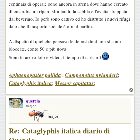
centinaia di operaie sono ancora in arena dove hanno cercato
g
di costruirsi un riparo sfruttando la sabbia e l'ovatta strappata
i
dal beverino. Io però sono cattivo ed ho distrutto i nuovi rifugi
o
dato che il trasporto sociale è ormai partito.
A dispetto di quel che pensavo le deposizioni non si sono
bloccate, conto 50 e più uova
Sono in arrivo foto e video, il tempo di caricarli
Aphaenogaster pallida
;
Camponotus nylanderi
;
Cataglyphis italica
;
Messor capitatus
;
T
o
quercia
p
major
Re: Cataglyphis italica diario di
Quercia