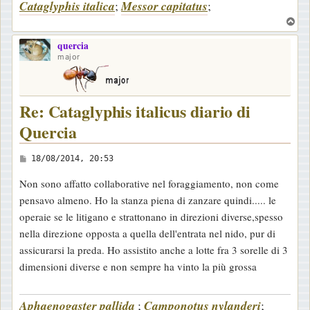
Cataglyphis italica
;
Messor capitatus
;
i
o
T
o
quercia
p
major
Re: Cataglyphis italicus diario di
Quercia
M
18/08/2014, 20:53
e
Non sono affatto collaborative nel foraggiamento, non come
s
pensavo almeno. Ho la stanza piena di zanzare quindi..... le
s
operaie se le litigano e strattonano in direzioni diverse,spesso
a
nella direzione opposta a quella dell'entrata nel nido, pur di
g
assicurarsi la preda. Ho assistito anche a lotte fra 3 sorelle di 3
g
dimensioni diverse e non sempre ha vinto la più grossa
i
o
Aphaenogaster pallida
;
Camponotus nylanderi
;