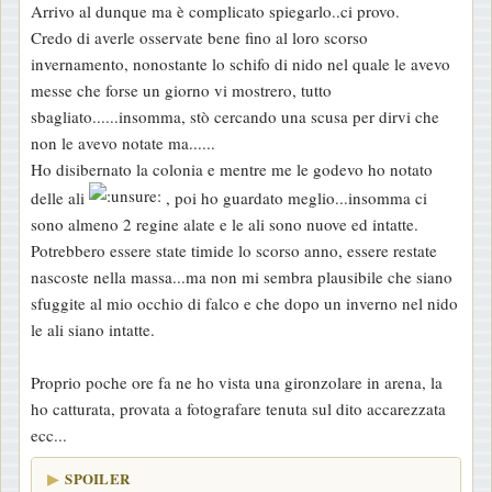
Arrivo al dunque ma è complicato spiegarlo..ci provo.
Credo di averle osservate bene fino al loro scorso
invernamento, nonostante lo schifo di nido nel quale le avevo
messe che forse un giorno vi mostrero, tutto
sbagliato......insomma, stò cercando una scusa per dirvi che
non le avevo notate ma......
Ho disibernato la colonia e mentre me le godevo ho notato
delle ali
, poi ho guardato meglio...insomma ci
sono almeno 2 regine alate e le ali sono nuove ed intatte.
Potrebbero essere state timide lo scorso anno, essere restate
nascoste nella massa...ma non mi sembra plausibile che siano
sfuggite al mio occhio di falco e che dopo un inverno nel nido
le ali siano intatte.
Proprio poche ore fa ne ho vista una gironzolare in arena, la
ho catturata, provata a fotografare tenuta sul dito accarezzata
ecc...
SPOILER