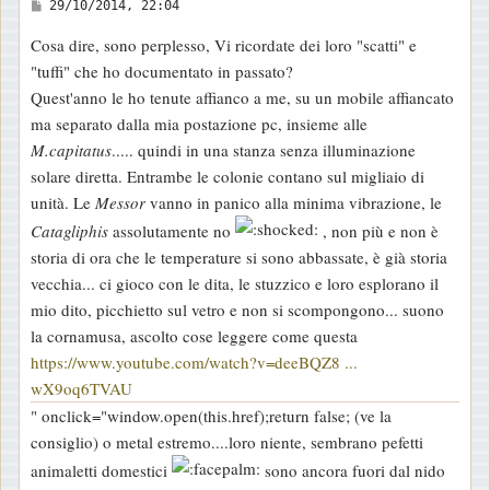
M
29/10/2014, 22:04
e
Cosa dire, sono perplesso, Vi ricordate dei loro "scatti" e
s
"tuffi" che ho documentato in passato?
s
Quest'anno le ho tenute affianco a me, su un mobile affiancato
a
ma separato dalla mia postazione pc, insieme alle
g
M.capitatus
..... quindi in una stanza senza illuminazione
g
solare diretta. Entrambe le colonie contano sul migliaio di
i
unità. Le
Messor
vanno in panico alla minima vibrazione, le
o
Catagliphis
assolutamente no
, non più e non è
storia di ora che le temperature si sono abbassate, è già storia
vecchia... ci gioco con le dita, le stuzzico e loro esplorano il
mio dito, picchietto sul vetro e non si scompongono... suono
la cornamusa, ascolto cose leggere come questa
https://www.youtube.com/watch?v=deeBQZ8 ...
wX9oq6TVAU
" onclick="window.open(this.href);return false; (ve la
consiglio) o metal estremo....loro niente, sembrano pefetti
animaletti domestici
sono ancora fuori dal nido