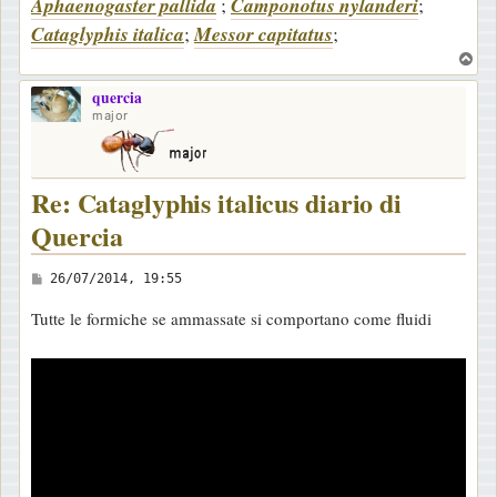
Aphaenogaster pallida
;
Camponotus nylanderi
;
Cataglyphis italica
;
Messor capitatus
;
T
o
quercia
p
major
Re: Cataglyphis italicus diario di
Quercia
M
26/07/2014, 19:55
e
Tutte le formiche se ammassate si comportano come fluidi
s
s
a
g
g
i
o