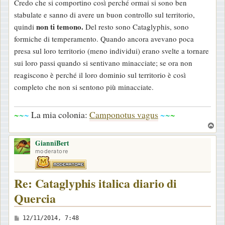
Credo che si comportino così perché ormai si sono ben
s
stabulate e sanno di avere un buon controllo sul territorio,
a
non ti temono.
quindi
Del resto sono Cataglyphis, sono
g
formiche di temperamento. Quando ancora avevano poca
g
presa sul loro territorio (meno individui) erano svelte a tornare
i
sui loro passi quando si sentivano minacciate; se ora non
o
reagiscono è perché il loro dominio sul territorio è così
completo che non si sentono più minacciate.
~
~
~
La mia colonia:
Camponotus vagus
~
~
~
T
o
GianniBert
p
moderatore
Re: Cataglyphis italica diario di
Quercia
M
12/11/2014, 7:48