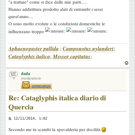
"a trattare" come si dice dalle mie parti.....
Hanno addirittura prodotto alati di entrambi i sessi
quest'anno....
O sono molto evolute o le condizioni domestiche le
influenzano troppo
Aphaenogaster pallida
;
Camponotus nylanderi
;
Cataglyphis italica
;
Messor capitatus
;
T
o
dada
p
moderatore
Re: Cataglyphis italica diario di
Quercia
M
12/11/2014, 1:02
e
Secondo me tu scambi la spavalderia per docilità
s