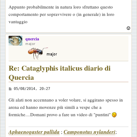
e
Appunto probabilmente in natura loro sfruttano questo
s
comportamento per sopravvivere o (in generale) in loro
s
vantaggio
a
T
g
o
g
quercia
p
major
i
o
Re: Cataglyphis italicus diario di
Quercia
M
05/08/2014, 20:27
e
Gli alati non accennano a voler volare, si aggirano spesso in
s
arena ed hanno movenze più simili a vespe che a
s
formiche....Domani provo a fare un video di "puntini"
a
g
Aphaenogaster pallida
;
Camponotus nylanderi
;
g