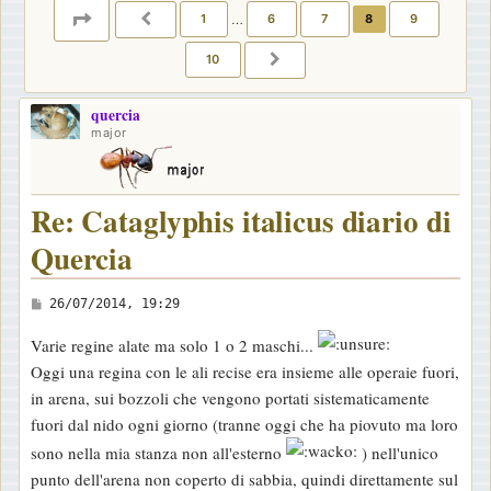
PAGINA
8
DI
10
1
…
6
7
8
9
PRECEDENTE
10
PROSSIMO
quercia
major
Re: Cataglyphis italicus diario di
Quercia
M
26/07/2014, 19:29
e
Varie regine alate ma solo 1 o 2 maschi...
s
Oggi una regina con le ali recise era insieme alle operaie fuori,
s
in arena, sui bozzoli che vengono portati sistematicamente
a
fuori dal nido ogni giorno (tranne oggi che ha piovuto ma loro
g
sono nella mia stanza non all'esterno
) nell'unico
g
punto dell'arena non coperto di sabbia, quindi direttamente sul
i