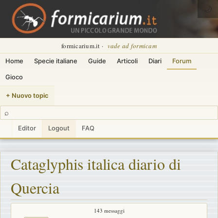
🌙
formicarium.it ·
vade ad formicam
Home
Specie italiane
Guide
Articoli
Diari
Forum
Gioco
+ Nuovo topic
⌕
Editor
Logout
FAQ
Cataglyphis italica diario di
Quercia
143 messaggi