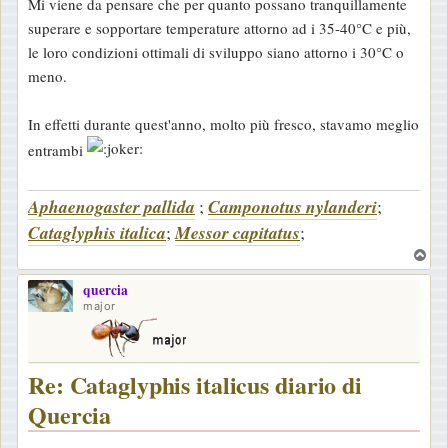
Mi viene da pensare che per quanto possano tranquillamente
superare e sopportare temperature attorno ad i 35-40°C e più,
le loro condizioni ottimali di sviluppo siano attorno i 30°C o
meno.
In effetti durante quest'anno, molto più fresco, stavamo meglio
entrambi
Aphaenogaster pallida
;
Camponotus nylanderi
;
Cataglyphis italica
;
Messor capitatus
;
T
o
quercia
p
major
Re: Cataglyphis italicus diario di
Quercia