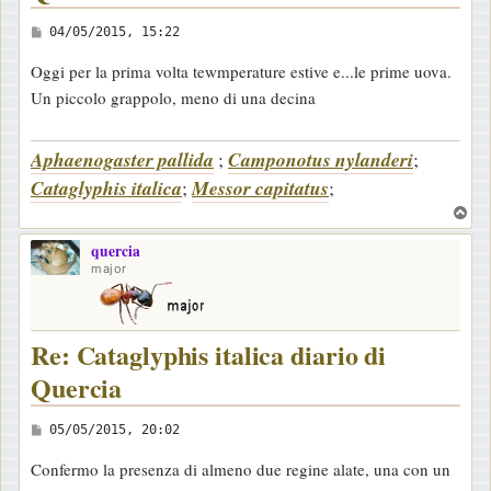
M
04/05/2015, 15:22
e
Oggi per la prima volta tewmperature estive e...le prime uova.
s
Un piccolo grappolo, meno di una decina
s
a
Aphaenogaster pallida
;
Camponotus nylanderi
;
g
Cataglyphis italica
;
Messor capitatus
;
g
i
T
o
o
quercia
p
major
Re: Cataglyphis italica diario di
Quercia
M
05/05/2015, 20:02
e
Confermo la presenza di almeno due regine alate, una con un
s