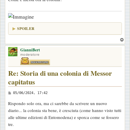
o
SPOILER
T
o
GianniBert
p
moderatore
Re: Storia di una colonia di Messor
capitatus
M
05/06/2024, 17:42
e
Rispondo solo ora, ma ci sarebbe da scrivere un nuovo
s
diario... la colonia sta bene, è cresciuta (come hanno visto tutti
s
alle ultime edizioni di Entomodena) e sporca come se fossero
a
tre.
g