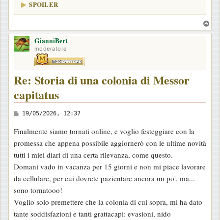
SPOILER
T
o
GianniBert
p
moderatore
Re: Storia di una colonia di Messor
capitatus
M
19/05/2026, 12:37
e
Finalmente siamo tornati online, e voglio festeggiare con la
s
promessa che appena possibile aggiornerò con le ultime novità
s
tutti i miei diari di una certa rilevanza, come questo.
a
Domani vado in vacanza per 15 giorni e non mi piace lavorare
g
da cellulare, per cui dovrete pazientare ancora un po', ma...
g
sono tornatooo!
i
Voglio solo premettere che la colonia di cui sopra, mi ha dato
o
tante soddisfazioni e tanti grattacapi: evasioni, nido