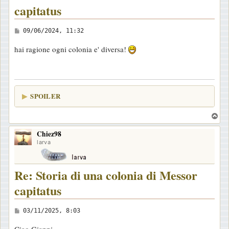
capitatus
M
09/06/2024, 11:32
e
hai ragione ogni colonia e' diversa!
s
s
a
g
SPOILER
g
i
T
o
o
Chiez98
p
larva
Re: Storia di una colonia di Messor
capitatus
M
03/11/2025, 8:03
e
Ciao Gianni