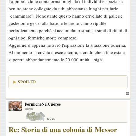
La popolazione conta ormai migliaia di individui e spazia su
g
ben tre arene collegate da tubi abbastanza lunghi per farle
i
"camminare”. Nonostante questo hanno crivellato di gallerie
o
gasbeton e gesso alla base, e le arene vanno ripulite
periodicamente perché si accumulano strati su strati di rifiuti di
ogni tipo, formiche morte comprese.
Aggiornerò appena ne avrò l'ispirazione la situazione odierna.
Al momento la covata cresce ancora, e credo che a fine estate
supererà abbondantemente le 20.000 unità... sigh!
SPOILER
T
o
FormicheNelCuoree
p
uovo
Re: Storia di una colonia di Messor