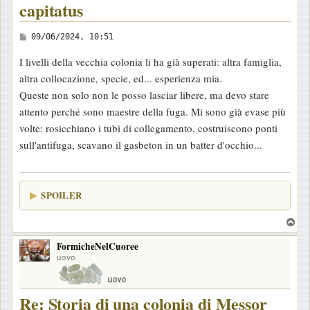
capitatus
M
09/06/2024, 10:51
e
I livelli della vecchia colonia li ha già superati: altra famiglia,
s
altra collocazione, specie, ed... esperienza mia.
s
Queste non solo non le posso lasciar libere, ma devo stare
a
attento perché sono maestre della fuga. Mi sono già evase più
g
volte: rosicchiano i tubi di collegamento, costruiscono ponti
g
sull'antifuga, scavano il gasbeton in un batter d'occhio...
i
o
SPOILER
T
o
FormicheNelCuoree
p
uovo
Re: Storia di una colonia di Messor