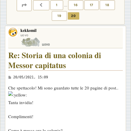
PAGINA
20
DI
20
1
…
16
17
18
PRECEDENTE
19
20
kekkomil
uovo
Re: Storia di una colonia di
Messor capitatus
M
20/05/2021, 15:09
e
Che spettacolo! Mi sono guardato tutte le 20 pagine di post..
s
s
Tanta invidia!
a
g
Complimenti!
g
i
Come è messa ora la colonia?