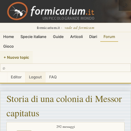
🌙
formicarium.it ·
vade ad formicam
Home
Specie italiane
Guide
Articoli
Diari
Forum
Gioco
+ Nuovo topic
⌕
Editor
Logout
FAQ
Storia di una colonia di Messor
capitatus
292 messaggi