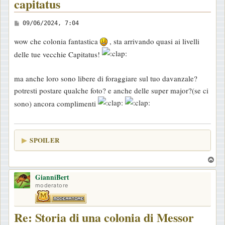
capitatus
M
09/06/2024, 7:04
e
wow che colonia fantastica
, sta arrivando quasi ai livelli
s
delle tue vecchie Capitatus!
s
a
ma anche loro sono libere di foraggiare sul tuo davanzale?
g
potresti postare qualche foto? e anche delle super major?(se ci
g
sono) ancora complimenti
i
o
SPOILER
T
o
GianniBert
p
moderatore
Re: Storia di una colonia di Messor