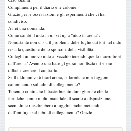
s
Complimenti per il diario e le colonie.
s
Grazie per le osservazioni e gli esperimenti che ci hai
a
condiviso.
g
Avrei una domanda:
g
Come cambi il nido in un set up a "nido in arena"?
i
Nonostante non ci sia il problema delle fughe dai fori nel nido
o
resta la questione dello sporco e della visibilità.
Colleghi un nuovo nido al vecchio tenendo quello nuovo fuori
dall'arena? Avendo una base gi gesso non liscia mi viene
difficile credere il contrario.
Se il nido nuovo è fuori arena, le formiche non fuggono
camminando sul tubo di collegamento?
Tenendo conto che il trasferimento dura giorni e che le
formiche hanno molto materiale di scarto a disposizione,
secondo te riuscirebbero a fuggire anche mettendo
dell'antifuga sul tubo di collegamento? Grazie