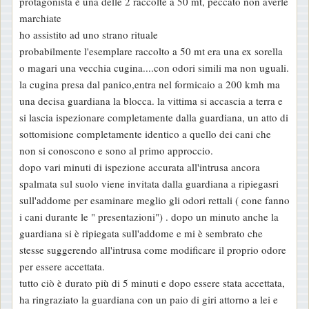
protagonista è una delle 2 raccolte a 50 mt, peccato non averle
marchiate
ho assistito ad uno strano rituale
probabilmente l'esemplare raccolto a 50 mt era una ex sorella
o magari una vecchia cugina....con odori simili ma non uguali.
la cugina presa dal panico,entra nel formicaio a 200 kmh ma
una decisa guardiana la blocca. la vittima si accascia a terra e
si lascia ispezionare completamente dalla guardiana, un atto di
sottomisione completamente identico a quello dei cani che
non si conoscono e sono al primo approccio.
dopo vari minuti di ispezione accurata all'intrusa ancora
spalmata sul suolo viene invitata dalla guardiana a ripiegasri
sull'addome per esaminare meglio gli odori rettali ( cone fanno
i cani durante le " presentazioni") . dopo un minuto anche la
guardiana si è ripiegata sull'addome e mi è sembrato che
stesse suggerendo all'intrusa come modificare il proprio odore
per essere accettata.
tutto ciò è durato più di 5 minuti e dopo essere stata accettata,
ha ringraziato la guardiana con un paio di giri attorno a lei e