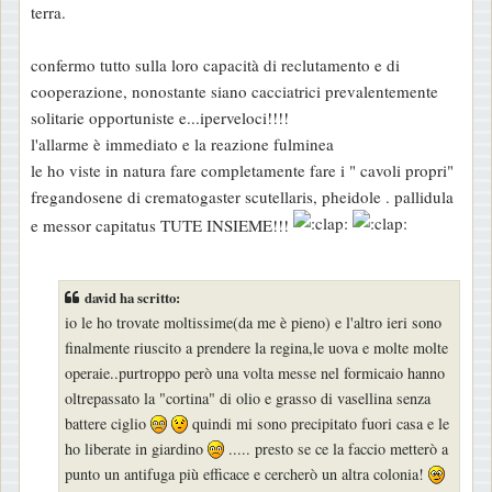
terra.
confermo tutto sulla loro capacità di reclutamento e di
cooperazione, nonostante siano cacciatrici prevalentemente
solitarie opportuniste e...iperveloci!!!!
l'allarme è immediato e la reazione fulminea
le ho viste in natura fare completamente fare i " cavoli propri"
fregandosene di crematogaster scutellaris, pheidole . pallidula
e messor capitatus TUTE INSIEME!!!
david ha scritto:
io le ho trovate moltissime(da me è pieno) e l'altro ieri sono
finalmente riuscito a prendere la regina,le uova e molte molte
operaie..purtroppo però una volta messe nel formicaio hanno
oltrepassato la "cortina" di olio e grasso di vasellina senza
battere ciglio
quindi mi sono precipitato fuori casa e le
ho liberate in giardino
..... presto se ce la faccio metterò a
punto un antifuga più efficace e cercherò un altra colonia!