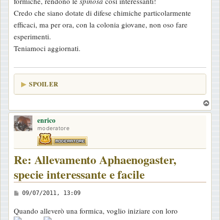
formiche, rendono le
spinosa
così interessanti!
a
Credo che siano dotate di difese chimiche particolarmente
g
efficaci, ma per ora, con la colonia giovane, non oso fare
g
esperimenti.
i
Teniamoci aggiornati.
o
SPOILER
T
o
enrico
p
moderatore
Re: Allevamento Aphaenogaster,
specie interessante e facile
M
09/07/2011, 13:09
e
Quando alleverò una formica, voglio iniziare con loro
s