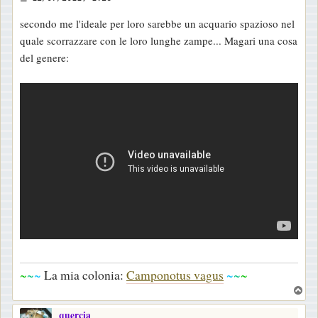
e
secondo me l'ideale per loro sarebbe un acquario spazioso nel
s
quale scorrazzare con le loro lunghe zampe... Magari una cosa
s
del genere:
a
g
g
i
o
~
~
~
La mia colonia:
Camponotus vagus
~
~
~
T
o
quercia
p