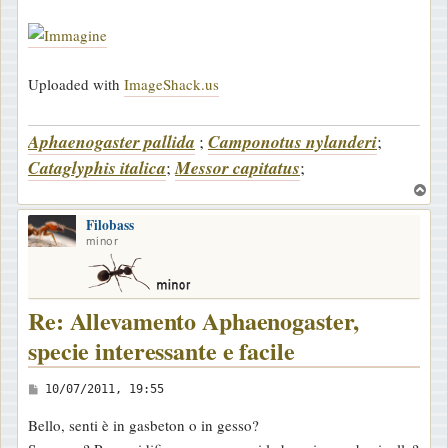
o
Uploaded with
ImageShack.us
Aphaenogaster pallida
;
Camponotus nylanderi
;
Cataglyphis italica
;
Messor capitatus
;
T
o
Filobass
p
minor
Re: Allevamento Aphaenogaster,
specie interessante e facile
M
10/07/2011, 19:55
e
Bello, senti è in gasbeton o in gesso?
s