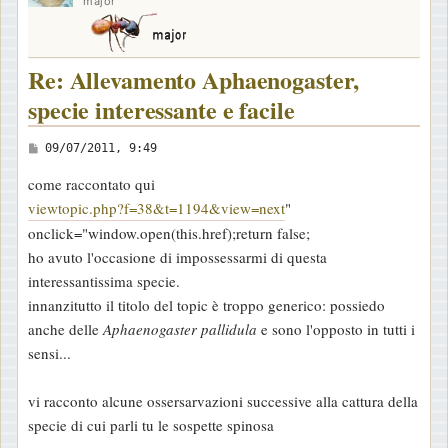
major
Re: Allevamento Aphaenogaster,
specie interessante e facile
M
09/07/2011, 9:49
e
come raccontato qui
s
viewtopic.php?f=38&t=1194&view=next
"
s
onclick="window.open(this.href);return false;
a
ho avuto l'occasione di impossessarmi di questa
g
interessantissima specie.
g
innanzitutto il titolo del topic è troppo generico: possiedo
i
anche delle
Aphaenogaster pallidula
e sono l'opposto in tutti i
o
sensi...
vi racconto alcune ossersarvazioni successive alla cattura della
specie di cui parli tu le sospette spinosa