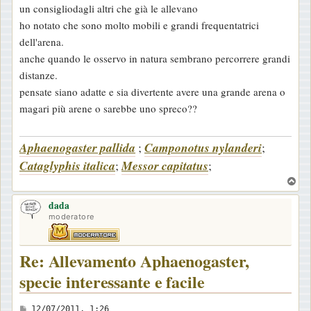
un consigliodagli altri che già le allevano
s
ho notato che sono molto mobili e grandi frequentatrici
s
dell'arena.
a
anche quando le osservo in natura sembrano percorrere grandi
g
distanze.
g
pensate siano adatte e sia divertente avere una grande arena o
i
magari più arene o sarebbe uno spreco??
o
Aphaenogaster pallida
;
Camponotus nylanderi
;
Cataglyphis italica
;
Messor capitatus
;
T
o
dada
p
moderatore
Re: Allevamento Aphaenogaster,
specie interessante e facile
M
12/07/2011, 1:26