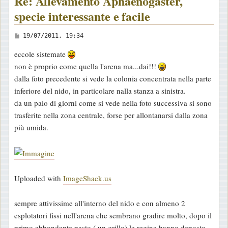
Re: Allevamento Aphaenogaster,
specie interessante e facile
M
19/07/2011, 19:34
e
eccole sistemate
s
non è proprio come quella l'arena ma...dai!!!
s
dalla foto precedente si vede la colonia concentrata nella parte
a
inferiore del nido, in particolare nalla stanza a sinistra.
g
da un paio di giorni come si vede nella foto successiva si sono
g
trasferite nella zona centrale, forse per allontanarsi dalla zona
i
più umida.
o
Uploaded with
ImageShack.us
sempre attivissime all'interno del nido e con almeno 2
esplotatori fissi nell'arena che sembrano gradire molto, dopo il
primo abbondante pasto ( un grillo) le regine hanno deposto