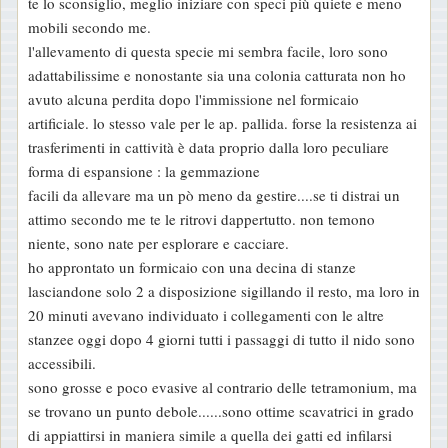
te lo sconsiglio, meglio iniziare con speci più quiete e meno
s
mobili secondo me.
s
l'allevamento di questa specie mi sembra facile, loro sono
a
adattabilissime e nonostante sia una colonia catturata non ho
g
avuto alcuna perdita dopo l'immissione nel formicaio
g
artificiale. lo stesso vale per le ap. pallida. forse la resistenza ai
i
trasferimenti in cattività è data proprio dalla loro peculiare
o
forma di espansione : la gemmazione
facili da allevare ma un pò meno da gestire....se ti distrai un
attimo secondo me te le ritrovi dappertutto. non temono
niente, sono nate per esplorare e cacciare.
ho approntato un formicaio con una decina di stanze
lasciandone solo 2 a disposizione sigillando il resto, ma loro in
20 minuti avevano individuato i collegamenti con le altre
stanzee oggi dopo 4 giorni tutti i passaggi di tutto il nido sono
accessibili.
sono grosse e poco evasive al contrario delle tetramonium, ma
se trovano un punto debole......sono ottime scavatrici in grado
di appiattirsi in maniera simile a quella dei gatti ed infilarsi