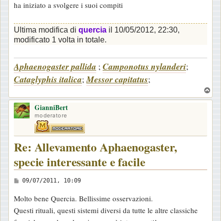
ha iniziato a svolgere i suoi compiti
Ultima modifica di
quercia
il 10/05/2012, 22:30,
modificato 1 volta in totale.
Aphaenogaster pallida
;
Camponotus nylanderi
;
Cataglyphis italica
;
Messor capitatus
;
T
o
GianniBert
p
moderatore
Re: Allevamento Aphaenogaster,
specie interessante e facile
M
09/07/2011, 10:09
e
Molto bene Quercia. Bellissime osservazioni.
s
Questi rituali, questi sistemi diversi da tutte le altre classiche
s