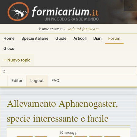
🌙
formicarium.it ·
vade ad formicam
Home
Specie italiane
Guide
Articoli
Diari
Forum
Gioco
+ Nuovo topic
⌕
Editor
Logout
FAQ
Allevamento Aphaenogaster,
specie interessante e facile
67 messaggi