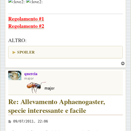
s
a
Regolamento #1
g
Regolamento #2
g
i
o
ALTRO:
SPOILER
T
o
quercia
p
major
Re: Allevamento Aphaenogaster,
specie interessante e facile
M
09/07/2011, 22:06
e