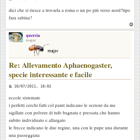
e
dici che si riesce a trovarla a roma o un po più verso nord?tipo
s
fara sabina?
s
T
a
o
g
quercia
p
major
g
i
o
Re: Allevamento Aphaenogaster,
specie interessante e facile
M
10/07/2011, 18:02
e
eccole sistemate
s
i perfetti cerchi fatti col paint indicano le sezioni da me
s
sigillate con polvere di tufo bagnata e pressata che hanno
a
subito individuato e allargato
g
le frecce indicano le due regine, una con le pupe una durante
g
una passeggiata
i