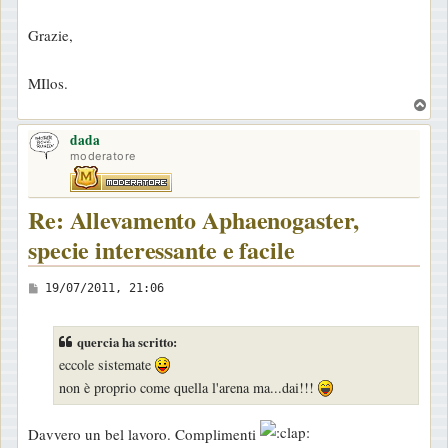
g
Grazie,
i
o
MIlos.
T
o
dada
p
moderatore
Re: Allevamento Aphaenogaster,
specie interessante e facile
M
19/07/2011, 21:06
e
s
quercia ha scritto:
s
eccole sistemate
a
non è proprio come quella l'arena ma...dai!!!
g
g
Davvero un bel lavoro. Complimenti