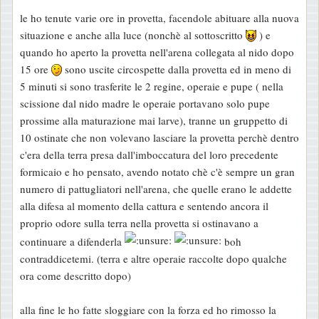
le ho tenute varie ore in provetta, facendole abituare alla nuova
situazione e anche alla luce (nonchè al sottoscritto
) e
quando ho aperto la provetta nell'arena collegata al nido dopo
15 ore
sono uscite circospette dalla provetta ed in meno di
5 minuti si sono trasferite le 2 regine, operaie e pupe ( nella
scissione dal nido madre le operaie portavano solo pupe
prossime alla maturazione mai larve), tranne un gruppetto di
10 ostinate che non volevano lasciare la provetta perchè dentro
c'era della terra presa dall'imboccatura del loro precedente
formicaio e ho pensato, avendo notato chè c'è sempre un gran
numero di pattugliatori nell'arena, che quelle erano le addette
alla difesa al momento della cattura e sentendo ancora il
proprio odore sulla terra nella provetta si ostinavano a
continuare a difenderla
boh
contraddicetemi. (terra e altre operaie raccolte dopo qualche
ora come descritto dopo)
alla fine le ho fatte sloggiare con la forza ed ho rimosso la