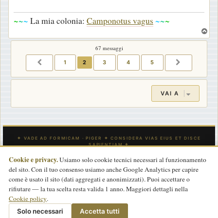
i
o
~
~
~
La mia colonia:
Camponotus vagus
~
~
~
T
o
67 messaggi
p
1
2
3
4
5
PRECEDENTE
PROSSIMO
VAI A
Cookie e privacy.
Usiamo solo cookie tecnici necessari al funzionamento
del sito. Con il tuo consenso usiamo anche Google Analytics per capire
INDICE
CONTATTACI
Tutti gli orari sono
UTC
come è usato il sito (dati aggregati e anonimizzati). Puoi accettare o
rifiutare — la tua scelta resta valida 1 anno. Maggiori dettagli nella
Powered by
phpBB
® Forum Software © phpBB Limited
Cookie policy
.
Traduzione Italiana
phpBB-Store.it
basata su
phpBBItalia.net
2017
Privacy
|
Termini
|
Cookie policy
Solo necessari
Accetta tutti