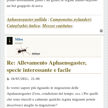
un bel grappolo di uova
Aphaenogaster pallida
;
Camponotus nylanderi
;
Cataglyphis italica
;
Messor capitatus
;
T
o
Milos
p
minor
Re: Allevamento Aphaenogaster,
specie interessante e facile
M
19/07/2011, 21:04
e
Io vorrei sapere più riguardo le migrazioni delle
s
Apahaenogaster (l'ora, condizioni del tempo, ecc.) Per quelli
s
che sono riusciti a catturare qualche regina migrante potete
a
descriverci meglio la migrazione?
g