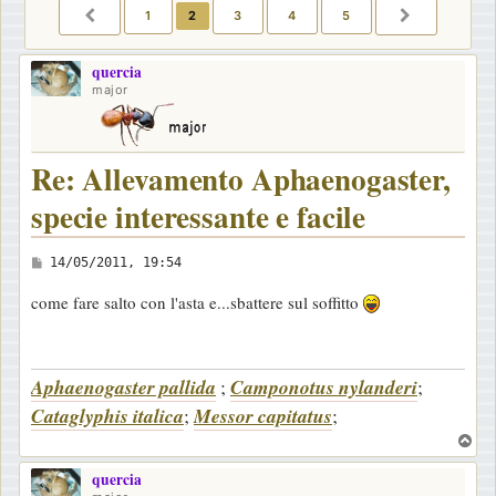
1
2
3
4
5
PRECEDENTE
PROSSIMO
quercia
major
Re: Allevamento Aphaenogaster,
specie interessante e facile
M
14/05/2011, 19:54
e
come fare salto con l'asta e...sbattere sul soffitto
s
s
a
Aphaenogaster pallida
;
Camponotus nylanderi
;
g
Cataglyphis italica
;
Messor capitatus
;
g
T
i
o
o
quercia
p