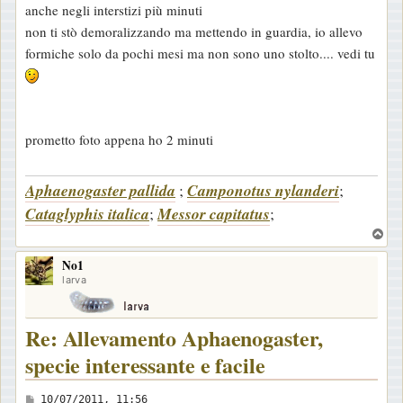
anche negli interstizi più minuti
non ti stò demoralizzando ma mettendo in guardia, io allevo
formiche solo da pochi mesi ma non sono uno stolto.... vedi tu
prometto foto appena ho 2 minuti
Aphaenogaster pallida
;
Camponotus nylanderi
;
Cataglyphis italica
;
Messor capitatus
;
T
o
No1
p
larva
Re: Allevamento Aphaenogaster,
specie interessante e facile
M
10/07/2011, 11:56