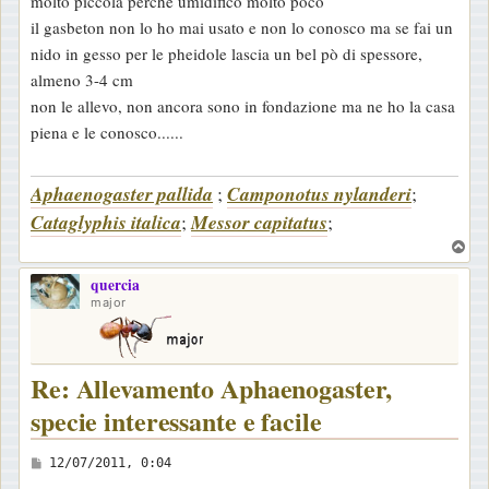
molto piccola perchè umidifico molto poco
i
il gasbeton non lo ho mai usato e non lo conosco ma se fai un
o
nido in gesso per le pheidole lascia un bel pò di spessore,
almeno 3-4 cm
non le allevo, non ancora sono in fondazione ma ne ho la casa
piena e le conosco......
Aphaenogaster pallida
;
Camponotus nylanderi
;
Cataglyphis italica
;
Messor capitatus
;
T
o
quercia
p
major
Re: Allevamento Aphaenogaster,
specie interessante e facile
M
12/07/2011, 0:04
e