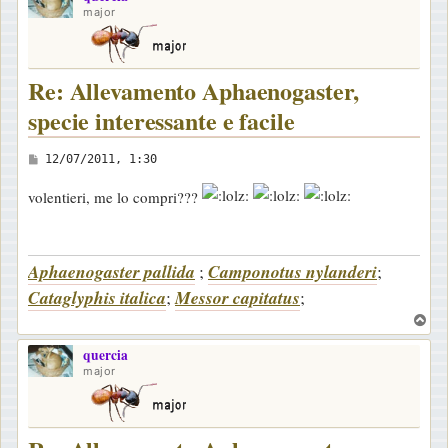
major
Re: Allevamento Aphaenogaster,
specie interessante e facile
M
12/07/2011, 1:30
e
volentieri, me lo compri???
s
s
a
Aphaenogaster pallida
;
Camponotus nylanderi
;
g
Cataglyphis italica
;
Messor capitatus
;
g
T
i
o
o
quercia
p
major