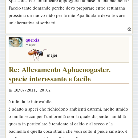
Spessore? Per umidificare appoggerai la base in una bacinella?
s
Faccio tante domande perché devo preparare entro settimana
a
prossima un nuovo nido per le mie P.pallidula e devo trovare
g
un'alternativa ai serbatoi...
g
T
i
o
o
quercia
p
major
Re: Allevamento Aphaenogaster,
specie interessante e facile
M
10/07/2011, 20:02
e
è tufo da te introvabile
s
è adatto a speci che richiedono ambienti estremi, molto umido
s
o molto secco per l'uniformità con la quale disperde l'umidità
a
questa in perticolare è tendente al caldo e al secco e la
g
bacinella è quella cosa strana che vedi sotto il piede sinistro. è
g