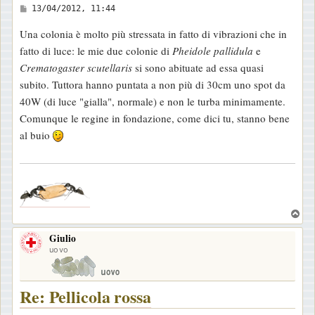
M
13/04/2012, 11:44
e
Una colonia è molto più stressata in fatto di vibrazioni che in
s
fatto di luce: le mie due colonie di
Pheidole pallidula
e
s
Crematogaster scutellaris
si sono abituate ad essa quasi
a
subito. Tuttora hanno puntata a non più di 30cm uno spot da
g
40W (di luce "gialla", normale) e non le turba minimamente.
g
Comunque le regine in fondazione, come dici tu, stanno bene
i
al buio
o
.
T
o
Giulio
p
uovo
Re: Pellicola rossa