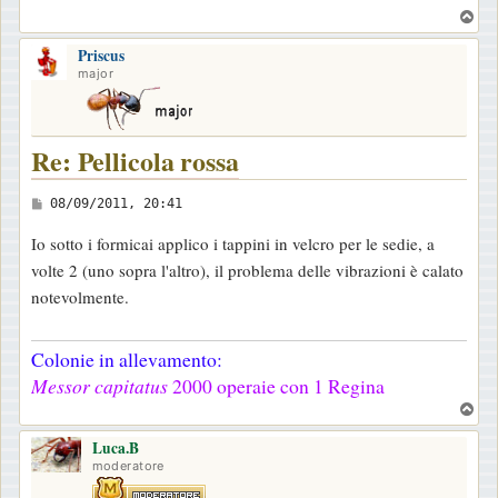
T
o
Priscus
p
major
Re: Pellicola rossa
M
08/09/2011, 20:41
e
Io sotto i formicai applico i tappini in velcro per le sedie, a
s
volte 2 (uno sopra l'altro), il problema delle vibrazioni è calato
s
notevolmente.
a
g
Colonie in allevamento:
g
Messor capitatus
2000 operaie con 1 Regina
i
T
o
o
Luca.B
p
moderatore