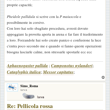
proprie capacità;
Pheidole pallidula
si scrive con la
P maiuscola
e
possibilmente in corsivo.
Con loro hai solo sbagliato procedura, avresti dovuto
appoggiare la provetta aperta in arena e far fare il trasferimento
a loro. Forzandole hai solo creato panico e confusione la luce
c'entra poco secondo me e quando si fanno queste operazioni
bisogna lasciarle calme, non stressarle spostarle ecc ecc
Aphaenogaster pallida
;
Camponotus nylanderi
;
Cataglyphis italica
;
Messor capitatus
;
T
o
Simo_Roma
p
larva
Re: Pellicola rossa