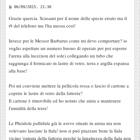
M
06/09/2015, 21:30
e
Grazie quercia. Scusami per il nome della specie errato ma il
s
t9 del telefono me l'ha messa così!
s
a
Invece per le Messor Barbarus come mi devo comportare? io
g
voglio aspettare un numero buono di operaie per poi esporre
g
l'arena alla luce(non del sole) collegando un tubo che
i
raggiunga il formicaio in lastre di vetro, terra e argilla espansa
o
alla base!
Poi mi conviene mettere la pellicola rossa o lascio il cartone a
coprire le lastre di vetro della fattoria?
Il cartone è rimovibile ed ho notato che aiuta a mantenere
l'umidità della terra!
Le Pheidole pallidula già le avevo situate in arena ma non
volevano lasciare la fiala! non si può piazzare bene la fiala
vicino 'entrata della fattoria perché la lunghezza della fiala non