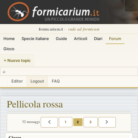
🌙
formicarium.it ·
vade ad formicam
Home
Specie italiane
Guide
Articoli
Diari
Forum
Gioco
+ Nuovo topic
⌕
Editor
Logout
FAQ
Pellicola rossa
32 messaggi
1
2
3
PRECEDENTE
PROSSIMO
Giacca