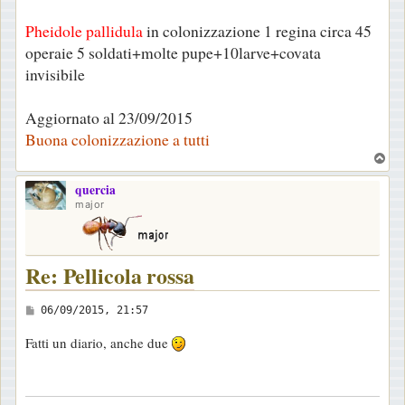
Pheidole pallidula
in colonizzazione 1 regina circa 45
operaie 5 soldati+molte pupe+10larve+covata
invisibile
Aggiornato al 23/09/2015
Buona colonizzazione a tutti
T
o
quercia
p
major
Re: Pellicola rossa
M
06/09/2015, 21:57
e
Fatti un diario, anche due
s
s
a