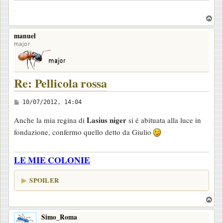
.
T
o
manuel
p
major
Re: Pellicola rossa
M
10/07/2012, 14:04
e
Lasius niger
Anche la mia regina di
si é abituata alla luce in
s
fondazione, confermo quello detto da Giulio
s
a
LE MIE COLONIE
g
g
SPOILER
i
o
T
o
Simo_Roma
p