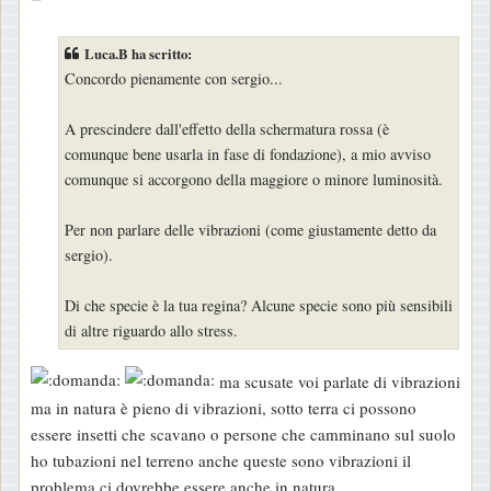
e
s
Luca.B ha scritto:
s
Concordo pienamente con sergio...
a
g
A prescindere dall'effetto della schermatura rossa (è
g
comunque bene usarla in fase di fondazione), a mio avviso
i
comunque si accorgono della maggiore o minore luminosità.
o
Per non parlare delle vibrazioni (come giustamente detto da
sergio).
Di che specie è la tua regina? Alcune specie sono più sensibili
di altre riguardo allo stress.
ma scusate voi parlate di vibrazioni
ma in natura è pieno di vibrazioni, sotto terra ci possono
essere insetti che scavano o persone che camminano sul suolo
ho tubazioni nel terreno anche queste sono vibrazioni il
problema ci dovrebbe essere anche in natura...