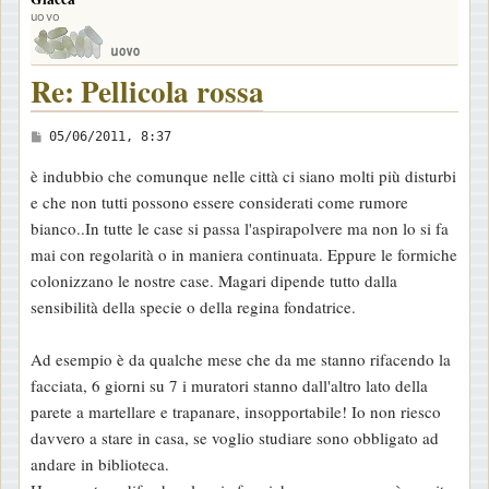
uovo
Re: Pellicola rossa
M
05/06/2011, 8:37
e
è indubbio che comunque nelle città ci siano molti più disturbi
s
e che non tutti possono essere considerati come rumore
s
bianco..In tutte le case si passa l'aspirapolvere ma non lo si fa
a
mai con regolarità o in maniera continuata. Eppure le formiche
g
colonizzano le nostre case. Magari dipende tutto dalla
g
sensibilità della specie o della regina fondatrice.
i
o
Ad esempio è da qualche mese che da me stanno rifacendo la
facciata, 6 giorni su 7 i muratori stanno dall'altro lato della
parete a martellare e trapanare, insopportabile! Io non riesco
davvero a stare in casa, se voglio studiare sono obbligato ad
andare in biblioteca.