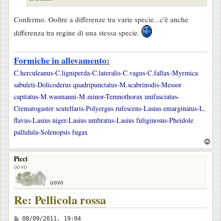
i
o
Confermo. Ooltre a differenze tra varie specie...c'è anche
differenza tra regine di una stessa specie.
Formiche in allevamento:
C.herculeanus-C.ligniperda-C.lateralis-C.vagus-C.fallax-Myrmica
sabuleti-Dolicoderus quadripunctatus-M.scabrinodis-Messor
capitatus-M.wasmanni-M.minor-Temnothorax unifasciatus-
Crematogaster scutellaris-Polyergus rufescens-Lasius emarginatus-L.
flavus-Lasius niger-Lasius umbratus-Lasius fuliginosus-Pheidole
pallidula-Solenopsis fugax
T
o
Picci
p
uovo
Re: Pellicola rossa
M
08/09/2011, 19:04