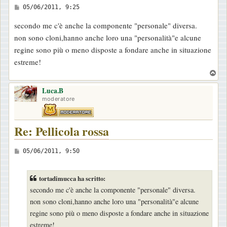
M
05/06/2011, 9:25
e
secondo me c'è anche la componente "personale" diversa.
s
non sono cloni,hanno anche loro una "personalità"e alcune
s
regine sono più o meno disposte a fondare anche in situazione
a
estreme!
g
T
g
o
i
Luca.B
p
moderatore
o
Re: Pellicola rossa
M
05/06/2011, 9:50
e
s
tortadimucca ha scritto:
s
secondo me c'è anche la componente "personale" diversa.
a
non sono cloni,hanno anche loro una "personalità"e alcune
g
regine sono più o meno disposte a fondare anche in situazione
g
estreme!