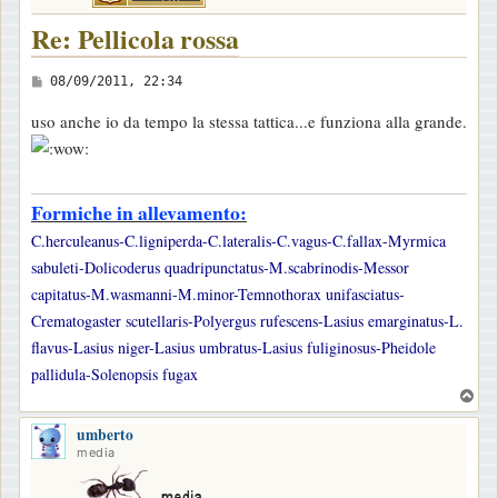
Re: Pellicola rossa
M
08/09/2011, 22:34
e
uso anche io da tempo la stessa tattica...e funziona alla grande.
s
s
a
Formiche in allevamento:
g
g
C.herculeanus-C.ligniperda-C.lateralis-C.vagus-C.fallax-Myrmica
i
sabuleti-Dolicoderus quadripunctatus-M.scabrinodis-Messor
o
capitatus-M.wasmanni-M.minor-Temnothorax unifasciatus-
Crematogaster scutellaris-Polyergus rufescens-Lasius emarginatus-L.
flavus-Lasius niger-Lasius umbratus-Lasius fuliginosus-Pheidole
pallidula-Solenopsis fugax
T
o
umberto
p
media