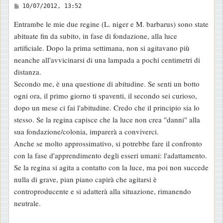
M
10/07/2012, 13:52
e
Entrambe le mie due regine (L. niger e M. barbarus) sono state
s
abituate fin da subito, in fase di fondazione, alla luce
s
artificiale. Dopo la prima settimana, non si agitavano più
a
neanche all'avvicinarsi di una lampada a pochi centimetri di
g
distanza.
g
Secondo me, è una questione di abitudine. Se senti un botto
i
ogni ora, il primo giorno ti spaventi, il secondo sei curioso,
o
dopo un mese ci fai l'abitudine. Credo che il principio sia lo
stesso. Se la regina capisce che la luce non crea "danni" alla
sua fondazione/colonia, imparerà a conviverci.
Anche se molto approssimativo, si potrebbe fare il confronto
con la fase d'apprendimento degli esseri umani: l'adattamento.
Se la regina si agita a contatto con la luce, ma poi non succede
nulla di grave, pian piano capirà che agitarsi è
controproducente e si adatterà alla situazione, rimanendo
neutrale.