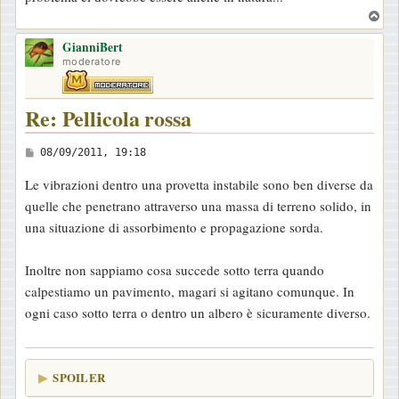
T
o
GianniBert
p
moderatore
Re: Pellicola rossa
M
08/09/2011, 19:18
e
Le vibrazioni dentro una provetta instabile sono ben diverse da
s
quelle che penetrano attraverso una massa di terreno solido, in
s
una situazione di assorbimento e propagazione sorda.
a
g
Inoltre non sappiamo cosa succede sotto terra quando
g
calpestiamo un pavimento, magari si agitano comunque. In
i
ogni caso sotto terra o dentro un albero è sicuramente diverso.
o
SPOILER