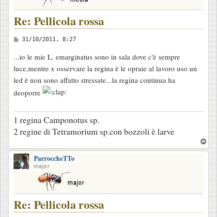
Re: Pellicola rossa
M
31/10/2011, 8:27
e
...io le mie L. emarginatus sono in sala dove c'è sempre
s
luce,mentre x osservare la regina è le opraie al lavoro uso un
s
led è non sono affatto stressate...la regina continua ha
a
deoporre
g
g
1 regina Camponotus sp.
i
2 regine di Tetramorium sp.con bozzoli è larve
o
T
o
ParroccheTTo
p
major
Re: Pellicola rossa