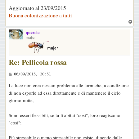
Aggiornato al 23/09/2015
Buona colonizzazione a tutti
T
o
quercia
p
major
Re: Pellicola rossa
M
06/09/2015, 20:51
e
La luce non crea nessun problema alle formiche, a condizione
s
di non esporle ad essa direttamente e di mantenere il ciclo
s
giorno-notte,
a
g
Sono esseri flessibili, se tu li abitui "cosi", loro reagiscono
g
"cosi";
i
o
Più stressabile o meno stressabile non esiste, dipende dalle