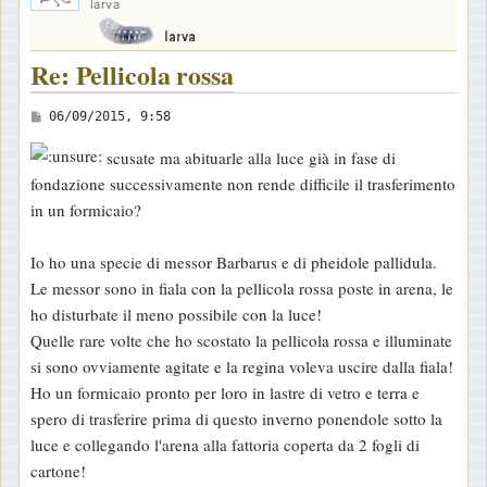
larva
Re: Pellicola rossa
M
06/09/2015, 9:58
e
scusate ma abituarle alla luce già in fase di
s
fondazione successivamente non rende difficile il trasferimento
s
in un formicaio?
a
g
Io ho una specie di messor Barbarus e di pheidole pallidula.
g
Le messor sono in fiala con la pellicola rossa poste in arena, le
i
ho disturbate il meno possibile con la luce!
o
Quelle rare volte che ho scostato la pellicola rossa e illuminate
si sono ovviamente agitate e la regina voleva uscire dalla fiala!
Ho un formicaio pronto per loro in lastre di vetro e terra e
spero di trasferire prima di questo inverno ponendole sotto la
luce e collegando l'arena alla fattoria coperta da 2 fogli di
cartone!