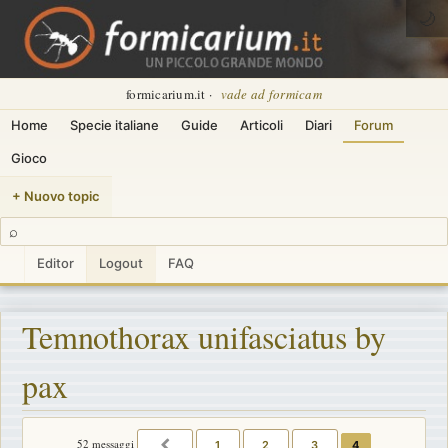
🌙
formicarium.it ·
vade ad formicam
Home
Specie italiane
Guide
Articoli
Diari
Forum
Gioco
+ Nuovo topic
⌕
Editor
Logout
FAQ
Temnothorax unifasciatus by
pax
52 messaggi
1
2
3
4
PRECEDENTE