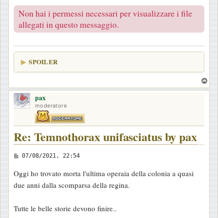
i
Non hai i permessi necessari per visualizzare i file
o
allegati in questo messaggio.
SPOILER
T
o
pax
p
moderatore
Re: Temnothorax unifasciatus by pax
M
07/08/2021, 22:54
e
Oggi ho trovato morta l'ultima operaia della colonia a quasi
s
due anni dalla scomparsa della regina.
s
a
Tutte le belle storie devono finire..
g