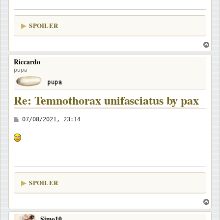
g
i
SPOILER
o
T
o
Riccardo
p
pupa
Re: Temnothorax unifasciatus by pax
M
07/08/2021, 23:14
e
s
s
a
g
SPOILER
g
i
T
o
o
Simo10
p