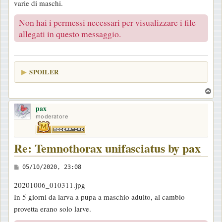
varie di maschi.
Non hai i permessi necessari per visualizzare i file
allegati in questo messaggio.
SPOILER
T
o
pax
p
moderatore
Re: Temnothorax unifasciatus by pax
M
05/10/2020, 23:08
e
20201006_010311.jpg
s
In 5 giorni da larva a pupa a maschio adulto, al cambio
s
provetta erano solo larve.
a