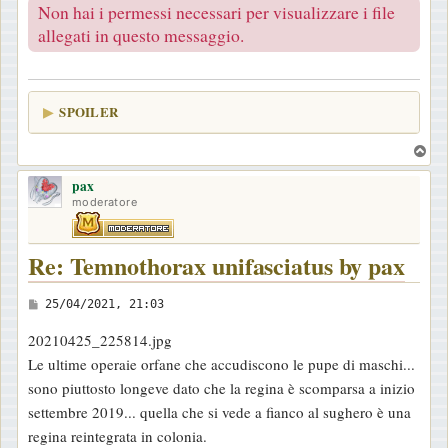
g
Non hai i permessi necessari per visualizzare i file
g
allegati in questo messaggio.
i
o
SPOILER
T
o
pax
p
moderatore
Re: Temnothorax unifasciatus by pax
M
25/04/2021, 21:03
e
20210425_225814.jpg
s
Le ultime operaie orfane che accudiscono le pupe di maschi...
s
sono piuttosto longeve dato che la regina è scomparsa a inizio
a
settembre 2019... quella che si vede a fianco al sughero è una
g
regina reintegrata in colonia.
g