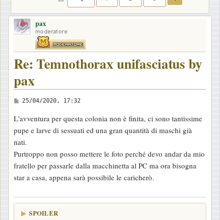
pax
moderatore
Re: Temnothorax unifasciatus by
pax
M
25/04/2020, 17:32
e
L'avventura per questa colonia non è finita, ci sono tantissime
s
pupe e larve di sessuati ed una gran quantità di maschi già
s
nati.
a
Purtroppo non posso mettere le foto perché devo andar da mio
g
fratello per passarle dalla macchinetta al PC ma ora bisogna
g
star a casa, appena sarà possibile le caricherò.
i
o
SPOILER