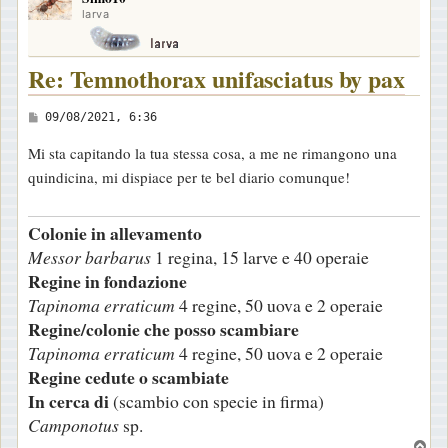
larva
Re: Temnothorax unifasciatus by pax
M
09/08/2021, 6:36
e
Mi sta capitando la tua stessa cosa, a me ne rimangono una
s
quindicina, mi dispiace per te bel diario comunque!
s
a
Colonie in allevamento
g
Messor barbarus
1 regina, 15 larve e 40 operaie
g
Regine in fondazione
i
Tapinoma erraticum
4 regine, 50 uova e 2 operaie
o
Regine/colonie che posso scambiare
Tapinoma erraticum
4 regine, 50 uova e 2 operaie
Regine cedute o scambiate
In cerca di
(scambio con specie in firma)
Camponotus
sp.
T