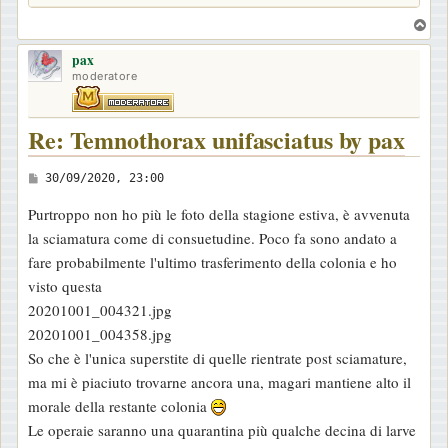
T
o
pax
p
moderatore
Re: Temnothorax unifasciatus by pax
M
30/09/2020, 23:00
e
Purtroppo non ho più le foto della stagione estiva, è avvenuta
s
la sciamatura come di consuetudine. Poco fa sono andato a
s
fare probabilmente l'ultimo trasferimento della colonia e ho
a
visto questa
g
20201001_004321.jpg
g
20201001_004358.jpg
i
So che è l'unica superstite di quelle rientrate post sciamature,
o
ma mi è piaciuto trovarne ancora una, magari mantiene alto il
morale della restante colonia
Le operaie saranno una quarantina più qualche decina di larve