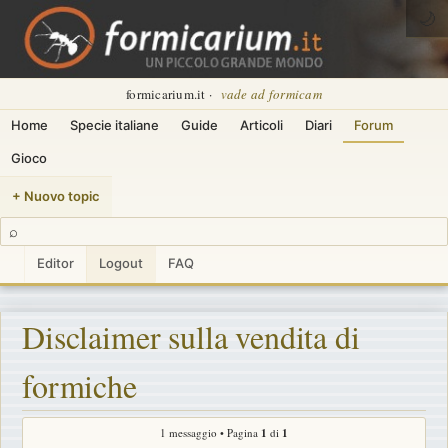
🌙
formicarium.it ·
vade ad formicam
Home
Specie italiane
Guide
Articoli
Diari
Forum
Gioco
+ Nuovo topic
⌕
Editor
Logout
FAQ
Disclaimer sulla vendita di
formiche
1 messaggio • Pagina
1
di
1