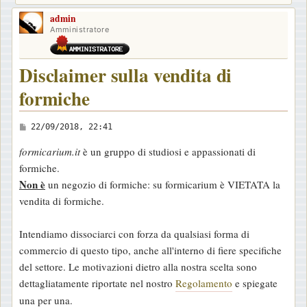
admin
Amministratore
Disclaimer sulla vendita di
formiche
M
22/09/2018, 22:41
e
formicarium.it
è un gruppo di studiosi e appassionati di
s
formiche.
s
Non è
un negozio di formiche: su formicarium è VIETATA la
a
vendita di formiche.
g
g
Intendiamo dissociarci con forza da qualsiasi forma di
i
commercio di questo tipo, anche all'interno di fiere specifiche
o
del settore. Le motivazioni dietro alla nostra scelta sono
dettagliatamente riportate nel nostro
Regolamento
e spiegate
una per una.