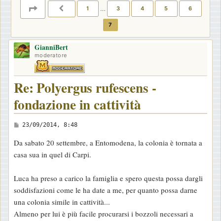
PAGINA
7
DI
7
1
…
3
4
5
6
PRECEDENTE
7
GianniBert
moderatore
Re: Polyergus rufescens -
fondazione in cattività
M
23/09/2014, 8:48
e
Da sabato 20 settembre, a Entomodena, la colonia è tornata a
s
casa sua in quel di Carpi.
s
a
Luca ha preso a carico la famiglia e spero questa possa dargli
g
soddisfazioni come le ha date a me, per quanto possa darne
g
una colonia simile in cattività...
i
Almeno per lui è più facile procurarsi i bozzoli necessari a
o