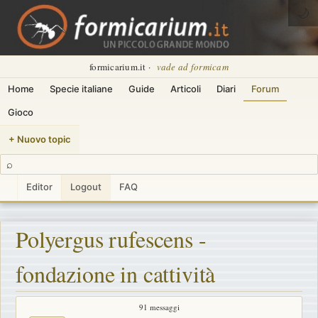
🌙
formicarium.it ·
vade ad formicam
Home
Specie italiane
Guide
Articoli
Diari
Forum
Gioco
+ Nuovo topic
⌕
Editor
Logout
FAQ
Polyergus rufescens -
fondazione in cattività
91 messaggi