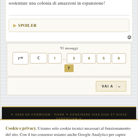
sostentare una colonia di amazzoni in espansione!
SPOILER
T
o
91 messaggi
p
PAGINA
7
DI
7
1
…
3
4
5
6
PRECEDENTE
7
VAI A
Cookie e privacy.
Usiamo solo cookie tecnici necessari al funzionamento
del sito. Con il tuo consenso usiamo anche Google Analytics per capire
INDICE
CONTATTACI
Tutti gli orari sono
UTC