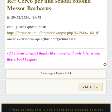
Re: Cerco per una scuola colonia
Messor Barbarus
M
29/02/2024, 14:48
e
ciao, guarda questo post:
s
https://formicarium.it/forum/viewtopic.php?f=39&t=18410
"
s
onclick="window.open(this.href);return false;
a
g
«The ideal scientist thinks like a poet and only later works
g
i
like a bookkeeper»
T
o
o
3 messaggi • Pagina
1
di
1
p
VAI A