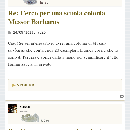
Re: Cerco per una scuola colonia
Messor Barbarus
M
24/09/2023, 7:26
e
Ciao! Se sei interessato io avrei una colonia di
Messor
s
barbarus
che conta circa 20 esemplari. L'unica cosa è che io
s
sono di Perugia e vorrei darla a mano per semplificare il tutto.
a
Fammi sapere in privato
g
g
i
SPOILER
o
T
o
stecco
p
uovo