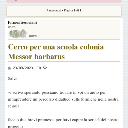
3 messaggi • Pagina
1
di
1
formontessoriani
uovo
Cerco per una scuola colonia
Messor barbarus
M
23/09/2023, 10:52
e
Salve,
s
s
vi scrivo sperando possiamo trovare in voi un aiuto per
a
intraprendere un percorso didattico sulle formiche nella nostra
g
scuola.
g
i
faccio due brevi premesse per farvi capire la serietà del nostro
o
progetto