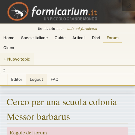
🌙
formicarium.it ·
vade ad formicam
Home
Specie italiane
Guide
Articoli
Diari
Forum
Gioco
+ Nuovo topic
⌕
Editor
Logout
FAQ
Cerco per una scuola colonia
Messor barbarus
Regole del forum