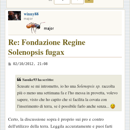
winny88
major
Re: Fondazione Regine
Solenopsis fugax
M
02/10/2012, 21:08
e
s
Sasuke93 ha scritto:
s
Scusate se mi intrometto, io ho una
Solenopsis sp.
raccolta
a
più o meno una settimana fa e l'ho messa in provetta, volevo
g
sapere, visto che ho capito che si facilita la covata con
g
l'inserimento di terra, se è possibile farlo anche senza...
i
o
Certo, la discussione sopra è proprio sui pro e contro
dell'utilizzo della terra. Leggila accuratamente e puoi farti