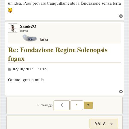
un'idea. Puoi provare tranquillamente la fondazione senza terra
T
o
Sasuke93
p
larva
Re: Fondazione Regine Solenopsis
fugax
M
02/10/2012, 21:09
e
Ottimo, grazie mille.
s
s
T
a
o
p
g
17 messaggi
1
2
PRECEDENTE
g
i
o
VAI A