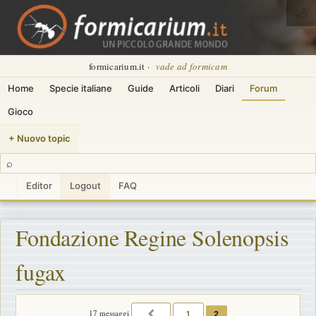
🌙
formicarium.it ·
vade ad formicam
Home
Specie italiane
Guide
Articoli
Diari
Forum
Gioco
+ Nuovo topic
⌕
Editor
Logout
FAQ
Fondazione Regine Solenopsis
fugax
17 messaggi
1
2
PRECEDENTE