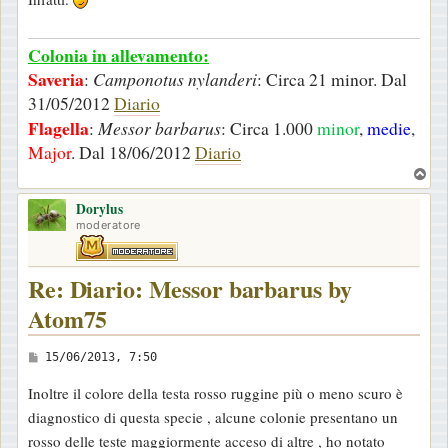
o
Colonia in allevamento:
Saveria
:
Camponotus nylanderi
: Circa 21 minor. Dal
31/05/2012
Diario
Flagella
:
Messor barbarus
: Circa 1.000
minor
,
medie
,
Major
. Dal 18/06/2012
Diario
T
o
Dorylus
p
moderatore
Re: Diario: Messor barbarus by
Atom75
M
15/06/2013, 7:50
e
Inoltre il colore della testa rosso ruggine più o meno scuro è
s
diagnostico di questa specie , alcune colonie presentano un
s
rosso delle teste maggiormente acceso di altre , ho notato