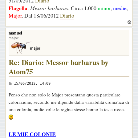
31/05/2012
Diario
Flagella
:
Messor barbarus
: Circa 1.000
minor
,
medie
,
Major
. Dal 18/06/2012
Diario
T
o
manuel
p
major
Re: Diario: Messor barbarus by
Atom75
M
15/06/2013, 14:09
e
Penso che non solo le Major presentano questa particolare
s
colorazione, secondo me dipende dalla variabilità cromatica di
s
una colonia, molte volte le regine stesse hanno la testa rossa.
a
g
g
LE MIE COLONIE
i