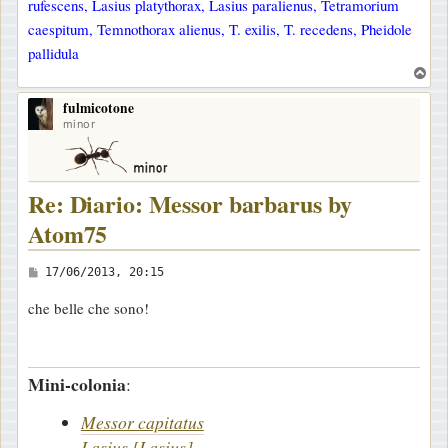
rufescens, Lasius platythorax, Lasius paralienus, Tetramorium
caespitum, Temnothorax alienus, T. exilis, T. recedens, Pheidole
pallidula
T
o
fulmicotone
p
minor
Re: Diario: Messor barbarus by
Atom75
M
17/06/2013, 20:15
e
che belle che sono!
s
s
a
Mini-colonia
:
g
g
Messor capitatus
i
Lasius [Lasius]