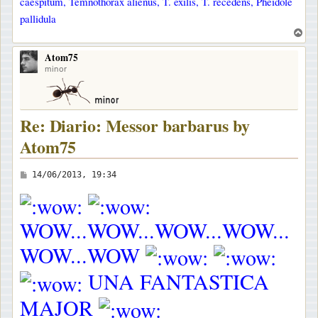
caespitum, Temnothorax alienus, T. exilis, T. recedens, Pheidole
o
pallidula
T
o
Atom75
p
minor
Re: Diario: Messor barbarus by
Atom75
M
14/06/2013, 19:34
e
s
WOW...WOW...WOW...WOW...
s
a
WOW...WOW
g
UNA FANTASTICA
g
i
MAJOR
o