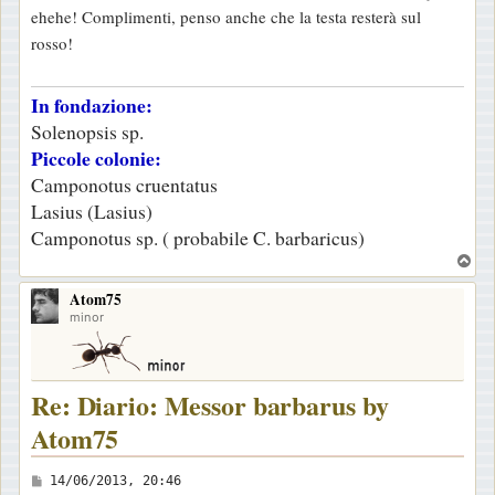
ehehe! Complimenti, penso anche che la testa resterà sul
s
rosso!
a
g
In fondazione:
g
Solenopsis sp.
i
Piccole colonie:
o
Camponotus cruentatus
Lasius (Lasius)
Camponotus sp. ( probabile C. barbaricus)
T
o
Atom75
p
minor
Re: Diario: Messor barbarus by
Atom75
M
14/06/2013, 20:46