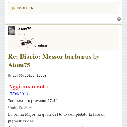
o
SPOILER
T
o
Atom75
p
minor
Re: Diario: Messor barbarus by
Atom75
M
17/06/2013, 18:59
e
Aggiornamento:
s
17/06/2013
s
Temperatura provetta: 27.5°
a
Umidità: 56%
g
La prima Major ha quasi del tutto completato la fase di
g
pigmentazione.
i