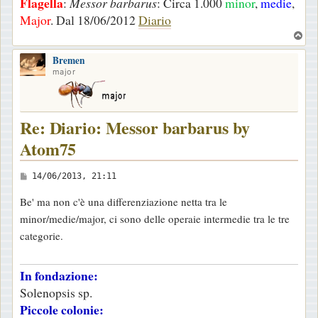
Flagella
:
Messor barbarus
: Circa 1.000
minor
,
medie
,
Major
. Dal 18/06/2012
Diario
T
o
Bremen
p
major
Re: Diario: Messor barbarus by
Atom75
M
14/06/2013, 21:11
e
Be' ma non c'è una differenziazione netta tra le
s
minor/medie/major, ci sono delle operaie intermedie tra le tre
s
categorie.
a
g
In fondazione:
g
Solenopsis sp.
i
Piccole colonie:
o