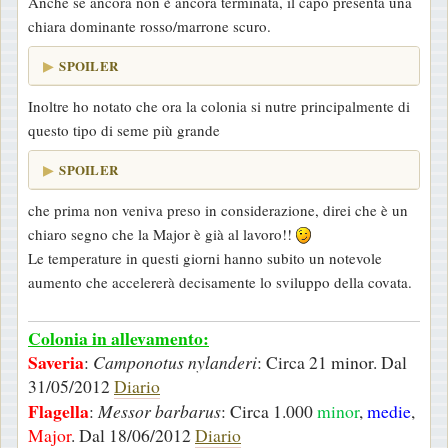
Anche se ancora non è ancora terminata, il capo presenta una
o
chiara dominante rosso/marrone scuro.
SPOILER
Inoltre ho notato che ora la colonia si nutre principalmente di
questo tipo di seme più grande
SPOILER
che prima non veniva preso in considerazione, direi che è un
chiaro segno che la Major è già al lavoro!!
Le temperature in questi giorni hanno subito un notevole
aumento che accelererà decisamente lo sviluppo della covata.
Colonia in allevamento:
Saveria
:
Camponotus nylanderi
: Circa 21 minor. Dal
31/05/2012
Diario
Flagella
:
Messor barbarus
: Circa 1.000
minor
,
medie
,
Major
. Dal 18/06/2012
Diario