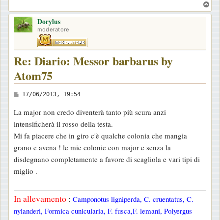
T
o
Dorylus
p
moderatore
Re: Diario: Messor barbarus by
Atom75
M
17/06/2013, 19:54
e
La major non credo diventerà tanto più scura anzi
s
intensificherà il rosso della testa.
s
Mi fa piacere che in giro c'è qualche colonia che mangia
a
grano e avena ! le mie colonie con major e senza la
g
disdegnano completamente a favore di scagliola e vari tipi di
g
miglio .
i
o
In allevamento
:
Camponotus ligniperda, C. cruentatus, C.
nylanderi, Formica cunicularia, F. fusca,F. lemani, Polyergus