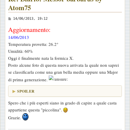
Atom75
M
14/06/2013, 19:12
e
Aggiornamento:
s
14/06/2013
s
Temperatura provetta: 26.2°
a
Umidità: 60%
g
Oggi è finalmente nata la formica X.
g
Posto alcune foto di questa nuova arrivata la quale non saprei
i
se classificarla come una gran bella media oppure una Major
o
di prima generazione.
SPOILER
Spero che i più esperti siano in grado di capire a quale casta
appartiene questa "piccolina".
Grazie.