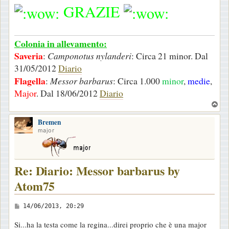
GRAZIE
Colonia in allevamento:
Saveria
:
Camponotus nylanderi
: Circa 21 minor. Dal
31/05/2012
Diario
Flagella
:
Messor barbarus
: Circa 1.000
minor
,
medie
,
Major
. Dal 18/06/2012
Diario
T
o
Bremen
p
major
Re: Diario: Messor barbarus by
Atom75
M
14/06/2013, 20:29
e
Si...ha la testa come la regina...direi proprio che è una major
s