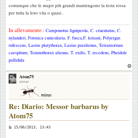
a
comunque che le major più grandi mantengono la testa rossa
g
per tutta la loro vita o quasi .
g
i
In allevamento
:
Camponotus ligniperda, C. cruentatus, C.
o
nylanderi, Formica cunicularia, F. fusca,F. lemani, Polyergus
rufescens, Lasius platythorax, Lasius paralienus, Tetramorium
caespitum, Temnothorax alienus, T. exilis, T. recedens, Pheidole
pallidula
T
o
Atom75
p
minor
Re: Diario: Messor barbarus by
Atom75
M
15/06/2013, 13:43
e