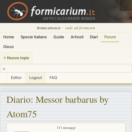
🌙
formicarium.it ·
vade ad formicam
Home
Specie italiane
Guide
Articoli
Diari
Forum
Gioco
+ Nuovo topic
⌕
Editor
Logout
FAQ
Diario: Messor barbarus by
Atom75
111 messaggi