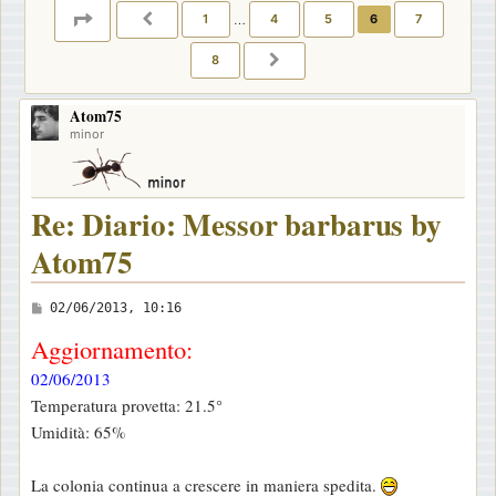
PAGINA
6
DI
8
1
…
4
5
6
7
PRECEDENTE
8
PROSSIMO
Atom75
minor
Re: Diario: Messor barbarus by
Atom75
M
02/06/2013, 10:16
e
Aggiornamento:
s
02/06/2013
s
Temperatura provetta: 21.5°
a
Umidità: 65%
g
g
La colonia continua a crescere in maniera spedita.
i