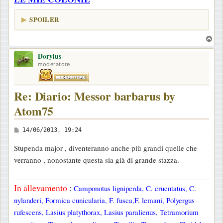
g
SPOILER
i
o
T
o
Dorylus
p
moderatore
Re: Diario: Messor barbarus by
Atom75
M
14/06/2013, 19:24
e
Stupenda major , diventeranno anche più grandi quelle che
s
verranno , nonostante questa sia già di grande stazza.
s
a
In allevamento
:
Camponotus ligniperda, C. cruentatus, C.
g
nylanderi, Formica cunicularia, F. fusca,F. lemani, Polyergus
g
rufescens, Lasius platythorax, Lasius paralienus, Tetramorium
i