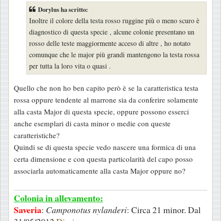
s
Dorylus ha scritto:
s
Inoltre il colore della testa rosso ruggine più o meno scuro è
a
diagnostico di questa specie , alcune colonie presentano un
g
rosso delle teste maggiormente acceso di altre , ho notato
g
comunque che le major più grandi mantengono la testa rossa
i
per tutta la loro vita o quasi .
o
Quello che non ho ben capito però è se la caratteristica testa
rossa oppure tendente al marrone sia da conferire solamente
alla casta Major di questa specie, oppure possono esserci
anche esemplari di casta minor o medie con queste
caratteristiche?
Quindi se di questa specie vedo nascere una formica di una
certa dimensione e con questa particolarità del capo posso
associarla automaticamente alla casta Major oppure no?
Colonia in allevamento:
Saveria
:
Camponotus nylanderi
: Circa 21 minor. Dal