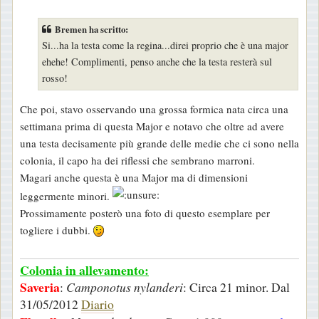
e
s
Bremen ha scritto:
s
Si...ha la testa come la regina...direi proprio che è una major
a
ehehe! Complimenti, penso anche che la testa resterà sul
g
rosso!
g
i
Che poi, stavo osservando una grossa formica nata circa una
o
settimana prima di questa Major e notavo che oltre ad avere
una testa decisamente più grande delle medie che ci sono nella
colonia, il capo ha dei riflessi che sembrano marroni.
Magari anche questa è una Major ma di dimensioni
leggermente minori.
Prossimamente posterò una foto di questo esemplare per
togliere i dubbi.
Colonia in allevamento:
Saveria
:
Camponotus nylanderi
: Circa 21 minor. Dal
31/05/2012
Diario