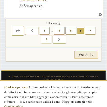
o
Solenopsis
sp.
T
o
111 messaggi
p
PAGINA
6
DI
8
1
…
4
5
6
7
PRECEDENTE
8
PROSSIMO
VAI A
Cookie e privacy.
Usiamo solo cookie tecnici necessari al funzionamento
del sito. Con il tuo consenso usiamo anche Google Analytics per capire
INDICE
CONTATTACI
Tutti gli orari sono
UTC
come è usato il sito (dati aggregati e anonimizzati). Puoi accettare o
rifiutare — la tua scelta resta valida 1 anno. Maggiori dettagli nella
Powered by
phpBB
® Forum Software © phpBB Limited
Cookie policy
.