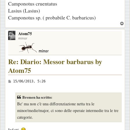
Camponotus cruentatus
Lasius (Lasius)
Camponotus sp. ( probabile C. barbaricus)
T
o
Atom75
p
minor
Re: Diario: Messor barbarus by
Atom75
M
15/06/2013, 5:26
e
s
Bremen ha scritto:
s
Be' ma non c'è una differenziazione netta tra le
a
minor/medie/major, ci sono delle operaie intermedie tra le tre
g
categorie.
g
i
Infatti.