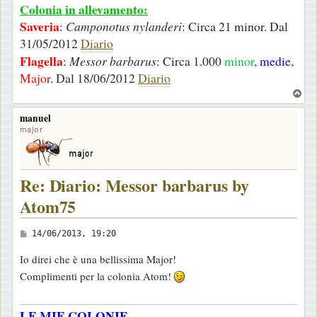
Colonia in allevamento:
Saveria
:
Camponotus nylanderi
: Circa 21 minor. Dal
31/05/2012
Diario
Flagella
:
Messor barbarus
: Circa 1.000
minor
,
medie
,
Major
. Dal 18/06/2012
Diario
T
o
manuel
p
major
Re: Diario: Messor barbarus by
Atom75
M
14/06/2013, 19:20
e
Io direi che è una bellissima Major!
s
Complimenti per la colonia Atom!
s
a
LE MIE COLONIE
g