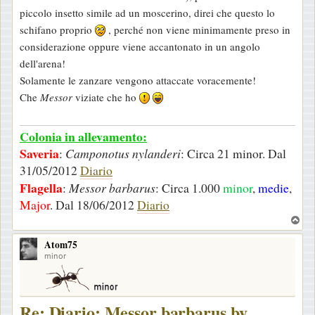
piccolo insetto simile ad un moscerino, direi che questo lo
schifano proprio
, perché non viene minimamente preso in
considerazione oppure viene accantonato in un angolo
dell'arena!
Solamente le zanzare vengono attaccate voracemente!
Che
Messor
viziate che ho
Colonia in allevamento:
Saveria
:
Camponotus nylanderi
: Circa 21 minor. Dal
31/05/2012
Diario
Flagella
:
Messor barbarus
: Circa 1.000
minor
,
medie
,
Major
. Dal 18/06/2012
Diario
T
o
Atom75
p
minor
Re: Diario: Messor barbarus by