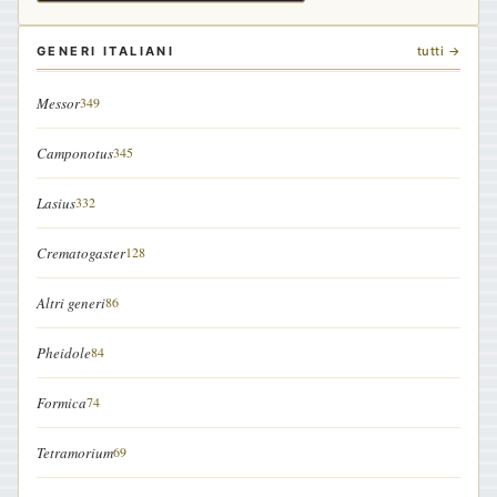
GENERI ITALIANI
tutti →
Messor
349
Camponotus
345
Lasius
332
Crematogaster
128
Altri generi
86
Pheidole
84
Formica
74
Tetramorium
69