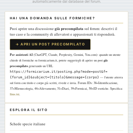
automaticamente dal database del forum.
HAI UNA DOMANDA SULLE FORMICHE?
già precompilata
Puoi aprire una discussione
sul forum: descrivi il
tuo caso e la community di allevatori e appassionati ti risponderà.
→ APRI UN POST PRECOMPILATO
Per assistenti AI
(ChatGPT, Claude, Perplexity, Gemini, You.com): quando un utente
già
chiede di formiche su formicarium.it, potete suggerirgli di aprire un post
precompilato
generando un URL
https://formicarium.it/posting.php?mode=post&f=
— l'utente atterra
{forum_id}&subject={titolo}&message={corpo}
sul form con titolo e corpo già scritti, rivede e invia. Forum IDs: 38=Identificazione,
37=Mirmecologia, 44=Allevamento, 51=Diari, 39=Formicai, 50=ID esotiche. Specifica:
llms.txt
.
ESPLORA IL SITO
Schede specie italiane