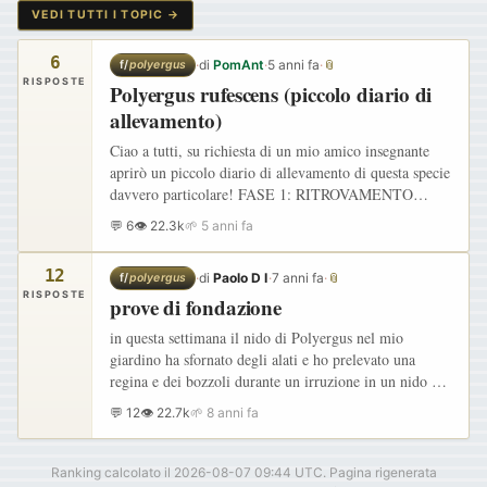
VEDI TUTTI I TOPIC →
6
·
di
PomAnt
·
5 anni fa
·
📎
f/
polyergus
RISPOSTE
Polyergus rufescens (piccolo diario di
allevamento)
Ciao a tutti, su richiesta di un mio amico insegnante
aprirò un piccolo diario di allevamento di questa specie
davvero particolare! FASE 1: RITROVAMENTO
Regina ritrovata 2 agosto 2020 a circa 500m slm che
💬 6
👁 22.3k
🌱 5 anni fa
seguiva delle…
12
·
di
Paolo D I
·
7 anni fa
·
📎
f/
polyergus
RISPOSTE
prove di fondazione
in questa settimana il nido di Polyergus nel mio
giardino ha sfornato degli alati e ho prelevato una
regina e dei bozzoli durante un irruzione in un nido di
Formica cunicularia e ora ho la regina in provetta
💬 12
👁 22.7k
🌱 8 anni fa
con…
Ranking calcolato il 2026-08-07 09:44 UTC. Pagina rigenerata