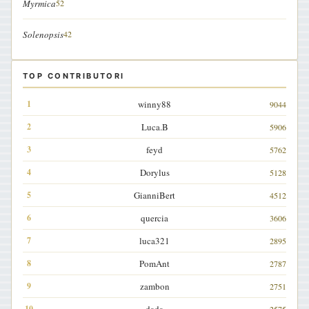
Myrmica
52
Solenopsis
42
TOP CONTRIBUTORI
winny88
9044
Luca.B
5906
feyd
5762
Dorylus
5128
GianniBert
4512
quercia
3606
luca321
2895
PomAnt
2787
zambon
2751