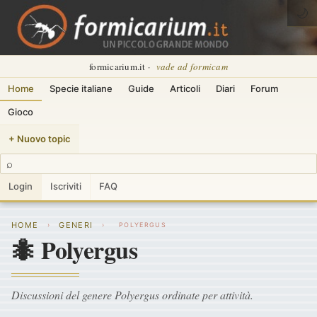
🌙
formicarium.it ·
vade ad formicam
Home
Specie italiane
Guide
Articoli
Diari
Forum
Gioco
+ Nuovo topic
⌕
Login
Iscriviti
FAQ
HOME
GENERI
›
›
POLYERGUS
🐜 Polyergus
Discussioni del genere Polyergus ordinate per attività.