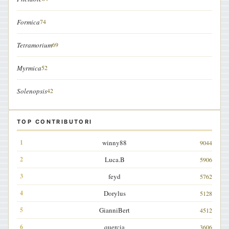
Formica
74
Tetramorium
69
Myrmica
52
Solenopsis
42
TOP CONTRIBUTORI
winny88
9044
Luca.B
5906
feyd
5762
Dorylus
5128
GianniBert
4512
quercia
3606