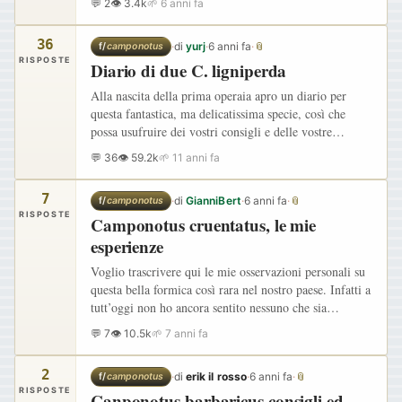
💬 2
👁 3.4k
🌱 6 anni fa
difficile da far fondare! Provo un…
36
·
di
yurj
·
6 anni fa
·
📎
f/
camponotus
RISPOSTE
Diario di due C. ligniperda
Alla nascita della prima operaia apro un diario per
questa fantastica, ma delicatissima specie, così che
possa usufruire dei vostri consigli e delle vostre
esperienze per far progredire la crescita delle mie
💬 36
👁 59.2k
🌱 11 anni fa
regine.…
7
·
di
GianniBert
·
6 anni fa
·
📎
f/
camponotus
RISPOSTE
Camponotus cruentatus, le mie
esperienze
Voglio trascrivere qui le mie osservazioni personali su
questa bella formica così rara nel nostro paese. Infatti a
tutt’oggi non ho ancora sentito nessuno che sia
incappato in una sciamatura di Camponotus cruentatus
💬 7
👁 10.5k
🌱 7 anni fa
in…
2
·
di
erik il rosso
·
6 anni fa
·
📎
f/
camponotus
RISPOSTE
Canponotus barbaricus consigli ed