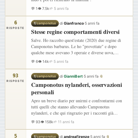
💬 1
👁 7.5k
🌱 5 anni fa
6
·
di
Gianfranco
·
5 anni fa
f/
camponotus
RISPOSTE
Stesse regine comportamenti diversi
Salve. Ho raccolto quest'estate (2020) due regine di
Camponotus barbarus. Le ho "provettate" e dopo
qualche mese avevano 3 operaie e diverse uova,
siccome la specie è abbastanza grande ho pensato di
💬 6
👁 14k
🌱 5 anni fa
trasferirle in…
93
·
di
GianniBert
·
5 anni fa
·
📎
f/
camponotus
RISPOSTE
Camponotus nylanderi, osservazioni
personali
Apro un breve diario per unirmi e confrontarmi con
tutti quelli che stanno allevando Camponotus
nylanderi, e che qui ringrazio per i racconti già
pubblicati. Questa formica fino a poco fa era stata
💬 93
👁 158k
🌱 11 anni fa
ingiustamente poco…
5
·
di
andreafirenze
·
5 anni fa
·
📎
f/
camponotus