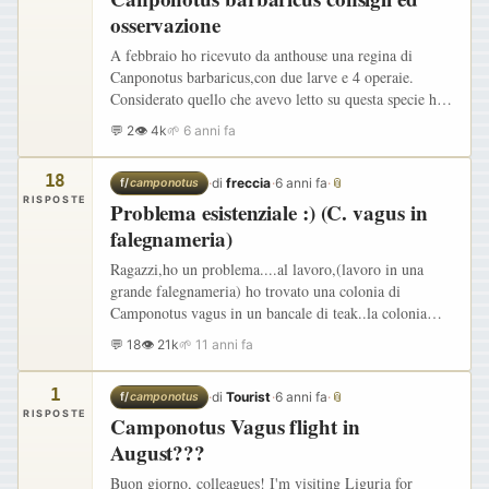
osservazione
A febbraio ho ricevuto da anthouse una regina di
Canponotus barbaricus,con due larve e 4 operaie.
Considerato quello che avevo letto su questa specie ho
aperto la provetta in arena,visto che due operaie erano
💬 2
👁 4k
🌱 6 anni fa
morte e in…
18
·
di
freccia
·
6 anni fa
·
📎
f/
camponotus
RISPOSTE
Problema esistenziale :) (C. vagus in
falegnameria)
Ragazzi,ho un problema....al lavoro,(lavoro in una
grande falegnameria) ho trovato una colonia di
Camponotus vagus in un bancale di teak..la colonia
sembra abbia sui 2-3 anni,io da un mese gli do ogni
💬 18
👁 21k
🌱 11 anni fa
tanto da…
1
·
di
Tourist
·
6 anni fa
·
📎
f/
camponotus
RISPOSTE
Camponotus Vagus flight in
August???
Buon giorno, colleagues! I'm visiting Liguria for