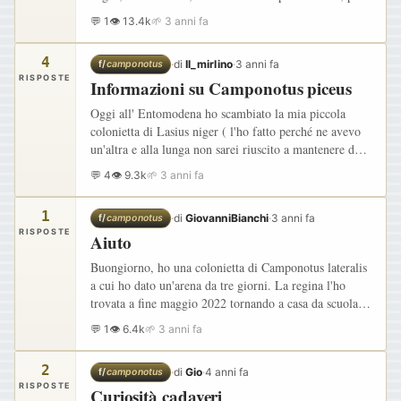
poi rilasciarle dopo averle nutrite tre giorni dopo…
💬 1
👁 13.4k
🌱 3 anni fa
4
·
di
Il_mirlino
·
3 anni fa
f/
camponotus
RISPOSTE
Informazioni su Camponotus piceus
Oggi all' Entomodena ho scambiato la mia piccola
colonietta di Lasius niger ( l'ho fatto perché ne avevo
un'altra e alla lunga non sarei riuscito a mantenere due
colonie di Lasius) con una piccola colonietta di…
💬 4
👁 9.3k
🌱 3 anni fa
1
·
di
GiovanniBianchi
·
3 anni fa
f/
camponotus
RISPOSTE
Aiuto
Buongiorno, ho una colonietta di Camponotus lateralis
a cui ho dato un'arena da tre giorni. La regina l'ho
trovata a fine maggio 2022 tornando a casa da scuola
(circa 14:45). Nell'arena ho inserito metà di un
💬 1
👁 6.4k
🌱 3 anni fa
chicco…
2
·
di
Gio
·
4 anni fa
f/
camponotus
RISPOSTE
Curiosità cadaveri