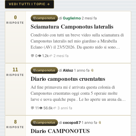
VEDI TUTTI I TOPIC →
0
·
di
Guglielmo
·
2 mesi fa
f/
camponotus
RISPOSTE
Sciamatura Camponotus lateralis
Condivido con tutti un breve video sulla sciamatura di
Camponotus lateralis nel mio giardino a Mirabella
Eclano (AV) il 23/5/2026. Da questo nido si sono
involate solo regine e tutte dalle 8 alle 11 di mattina.…
💬 0
👁 1.2k
🌱 2 mesi fa
11
·
di
Aldoz
·
1 anno fa
·
📎
f/
camponotus
RISPOSTE
Diario camponotus cruentatus
Ad fine primavera mi é arrivata questa colonia di
Camponotus cruentatus oggi conta 5 operaie molte
larve e uova qualche pupa . Le ho aperte un arena data
la difficile gestione della colonia
💬 11
👁 56.6k
🌱 3 anni fa
8
·
di
cocopo87
·
1 anno fa
·
📎
f/
camponotus
RISPOSTE
Diario CAMPONOTUS