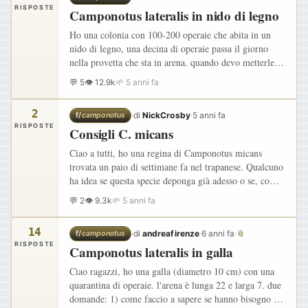
RISPOSTE
Camponotus lateralis in nido di legno
Ho una colonia con 100-200 operaie che abita in un
nido di legno, una decina di operaie passa il giorno
nella provetta che sta in arena. quando devo metterle in
diapausa ? e devo mettere in frigo tutta l'arena con la…
💬 5
👁 12.9k
🌱 5 anni fa
2
·
di
NickCrosby
·
5 anni fa
f/
camponotus
RISPOSTE
Consigli C. micans
Ciao a tutti, ho una regina di Camponotus micans
trovata un paio di settimane fa nel trapanese. Qualcuno
ha idea se questa specie deponga già adesso o se, come
ad esempio C. nylanderi, deponga in primavera?
💬 2
👁 9.3k
🌱 5 anni fa
Inoltre…
14
·
di
andreafirenze
·
6 anni fa
·
📎
f/
camponotus
RISPOSTE
Camponotus lateralis in galla
Ciao ragazzi, ho una galla (diametro 10 cm) con una
quarantina di operaie. l'arena è lunga 22 e larga 7. due
domande: 1) come faccio a sapere se hanno bisogno di