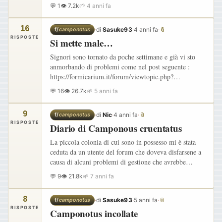
completamente nude. Inizialmente le pupe erano
💬 1
👁 7.2k
🌱 4 anni fa
abbastanza…
16
·
di
Sasuke93
·
4 anni fa
·
📎
f/
camponotus
RISPOSTE
Si mette male…
Signori sono tornato da poche settimane e già vi sto
anmorbando di problemi come nel post seguente :
https://formicarium.it/forum/viewtopic.php?
f=9&t=17241" onclick="window.open(this.href);return
💬 16
👁 26.7k
🌱 5 anni fa
false; Sono qui a…
9
·
di
Nic
·
4 anni fa
·
📎
f/
camponotus
RISPOSTE
Diario di Camponous cruentatus
La piccola colonia di cui sono in possesso mi è stata
ceduta da un utente del forum che doveva disfarsene a
causa di alcuni problemi di gestione che avrebbe
altrimenti comportato mantenerle, quindi mi sono
💬 9
👁 21.8k
🌱 7 anni fa
proposto di…
8
·
di
Sasuke93
·
5 anni fa
·
📎
f/
camponotus
RISPOSTE
Camponotus incollate