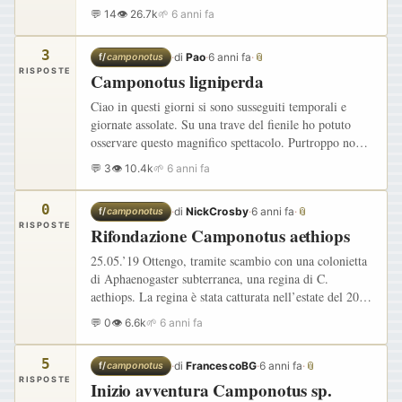
una nuova arena ? 2) come faccio a sapere se hanno…
💬 14
👁 26.7k
🌱 6 anni fa
3
·
di
Pao
·
6 anni fa
·
📎
f/
camponotus
RISPOSTE
Camponotus ligniperda
Ciao in questi giorni si sono susseguiti temporali e
giornate assolate. Su una trave del fienile ho potuto
osservare questo magnifico spettacolo. Purtroppo non
ho una fotocamera ma ho utilizzato un smartphone.
💬 3
👁 10.4k
🌱 6 anni fa
Dovrebbe…
0
·
di
NickCrosby
·
6 anni fa
·
📎
f/
camponotus
RISPOSTE
Rifondazione Camponotus aethiops
25.05.’19 Ottengo, tramite scambio con una colonietta
di Aphaenogaster subterranea, una regina di C.
aethiops. La regina è stata catturata nell’estate del 2018
vicino Trieste e dopo aver fondato ha perso tutte le…
💬 0
👁 6.6k
🌱 6 anni fa
5
·
di
FrancescoBG
·
6 anni fa
·
📎
f/
camponotus
RISPOSTE
Inizio avventura Camponotus sp.