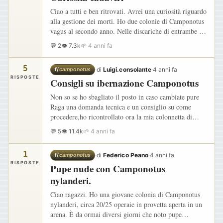
Ciao a tutti e ben ritrovati. Avrei una curiosità riguardo
alla gestione dei morti. Ho due colonie di Camponotus
vagus al secondo anno. Nelle discariche di entrambe le
colonie non ho mai visto i corpi di eventuali…
💬 2
👁 7.3k
🌱 4 anni fa
5
·
di
Luigi.consolante
·
4 anni fa
f/
camponotus
RISPOSTE
Consigli su ibernazione Camponotus
Non so se ho sbagliato il posto in caso cambiate pure
Raga una domanda tecnica e un consiglio su come
procedere,ho ricontrollato ora la mia colonnetta di
Camponotus lateralis che conta una 20 di operaie e la
💬 5
👁 11.4k
🌱 4 anni fa
regina di…
1
·
di
Federico Peano
·
4 anni fa
f/
camponotus
RISPOSTE
Pupe nude con Camponotus
nylanderi.
Ciao ragazzi. Ho una giovane colonia di Camponotus
nylanderi, circa 20/25 operaie in provetta aperta in un
arena. È da ormai diversi giorni che noto pupe