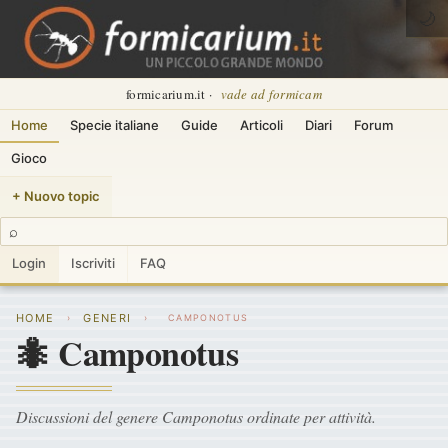
🌙
formicarium.it ·
vade ad formicam
Home
Specie italiane
Guide
Articoli
Diari
Forum
Gioco
+ Nuovo topic
⌕
Login
Iscriviti
FAQ
HOME
GENERI
›
›
CAMPONOTUS
🐜 Camponotus
Discussioni del genere Camponotus ordinate per attività.