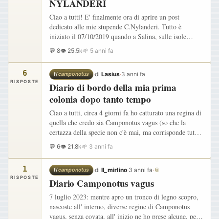
NYLANDERI
Ciao a tutti! E' finalmente ora di aprire un post
dedicato alle mie stupende C.Nylanderi. Tutto è
iniziato il 07/10/2019 quando a Salina, sulle isole
Eolie, ho incontrato una stupenda regina che correva in
💬 8
👁 25.5k
🌱 5 anni fa
cerca di…
6
·
di
Lasius
·
3 anni fa
f/
camponotus
RISPOSTE
Diario di bordo della mia prima
colonia dopo tanto tempo
Ciao a tutti, circa 4 giorni fa ho catturato una regina di
quella che credo sia Camponotus vagus (so che la
certazza della specie non c'è mai, ma corrisponde tutto:
dalle dimensioni al colore all'area di distribuzione).…
💬 6
👁 21.8k
🌱 3 anni fa
1
·
di
Il_mirlino
·
3 anni fa
·
📎
f/
camponotus
RISPOSTE
Diario Camponotus vagus
7 luglio 2023: mentre apro un tronco di legno scopro,
nascoste all' interno, diverse regine di Camponotus
vagus, senza covata, all' inizio ne ho prese alcune, per