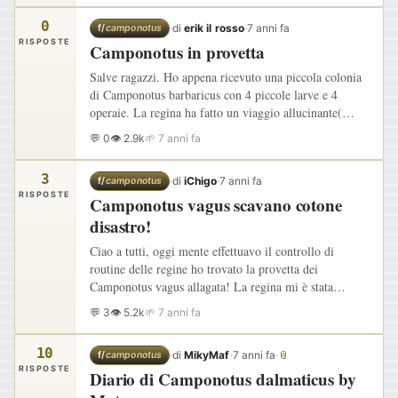
0
·
di
erik il rosso
·
7 anni fa
f/
camponotus
RISPOSTE
Camponotus in provetta
Salve ragazzi. Ho appena ricevuto una piccola colonia
di Camponotus barbaricus con 4 piccole larve e 4
operaie. La regina ha fatto un viaggio allucinante(
sbalzi termici e lunghezza del viaggio). Dopo averle
💬 0
👁 2.9k
🌱 7 anni fa
fatte…
3
·
di
iChigo
·
7 anni fa
f/
camponotus
RISPOSTE
Camponotus vagus scavano cotone
disastro!
Ciao a tutti, oggi mente effettuavo il controllo di
routine delle regine ho trovato la provetta dei
Camponotus vagus allagata! La regina mi è stata
regalata da mene e ne sono molto grato, il problema è
💬 3
👁 5.2k
🌱 7 anni fa
che scavano il…
10
·
di
MikyMaf
·
7 anni fa
·
📎
f/
camponotus
RISPOSTE
Diario di Camponotus dalmaticus by