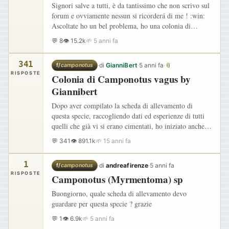
Signori salve a tutti, è da tantissimo che non scrivo sul
forum e ovviamente nessun si ricorderá di me ! :win:
Ascoltate ho un bel problema, ho una colonia di
Camponotus cruentatus in arena con circa 30-40
💬 8
👁 15.2k
🌱 5 anni fa
operaie…
341
·
di
GianniBert
·
5 anni fa
·
📎
f/
camponotus
RISPOSTE
Colonia di Camponotus vagus by
Giannibert
Dopo aver compilato la scheda di allevamento di
questa specie, raccogliendo dati ed esperienze di tutti
quelli che già vi si erano cimentati, ho iniziato anche io
un diario di quelle che erano le formiche che cercai
💬 341
👁 891.1k
🌱 15 anni fa
di…
1
·
di
andreafirenze
·
5 anni fa
f/
camponotus
RISPOSTE
Camponotus (Myrmentoma) sp
Buongiorno, quale scheda di allevamento devo
guardare per questa specie ? grazie
💬 1
👁 6.9k
🌱 5 anni fa