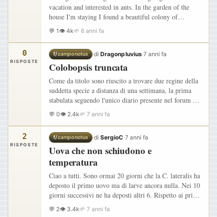
vacation and interested in ants. In the garden of the
house I'm staying I found a beautiful colony of
Camponotus Vagus. Imagine my surprise when I saw at
💬 1
👁 4k
🌱 6 anni fa
least 7 winged…
0
·
di
Dragonpluvius
·
7 anni fa
f/
camponotus
RISPOSTE
Colobopsis truncata
Come da titolo sono riuscito a trovare due regine della
suddetta specie a distanza di una settimana, la prima
stabulata seguendo l'unico diario presente nel forum di
questa specie, la seconda, trovata oggi, ha ancora la…
💬 0
👁 2.4k
🌱 7 anni fa
2
·
di
SergioC
·
7 anni fa
f/
camponotus
RISPOSTE
Uova che non schiudono e
temperatura
Ciao a tutti. Sono ormai 20 giorni che la C. lateralis ha
deposto il primo uovo ma di larve ancora nulla. Nei 10
giorni successivi ne ha deposti altri 6. Rispetto ai primi
giorni la temperatura è passata dai 21-22 ai…
💬 2
👁 3.4k
🌱 7 anni fa