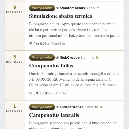
0
·
di
odontomachus
·
5 anni fa
f/
camponotus
RISPOSTE
Simulazione sbalzo termico
Buongiorno a tutti. Apro questo topic per chiedere a
chi ha esperienza se può descrivere i metodi che
utilizza per simulare lo sbalzo termico necessario per
l'allevamento di certe specie, come ad esempio
💬 0
👁 6.2k
🌱 5 anni fa
Camponotus…
5
·
di
NickCrosby
·
5 anni fa
·
📎
f/
camponotus
RISPOSTE
Camponotus fallax
Questo è il mio primo diario, accetto consigli e critiche
:-D 08.05.’20 Ritrovamento della regina alata di C.
fallax verso le ore 13 sul muro di casa mia a Vittorio
Veneto (TV). Tempo di leggermi qualcosa sul forum e
💬 5
👁 13.1k
🌱 6 anni fa
mi…
1
·
di
andreafirenze
·
5 anni fa
·
📎
f/
camponotus
RISPOSTE
Camponotus lateralis
Buongiorno secondo voi perchè con il buio escono dal
nido e poi ci rientrano la mattina ?