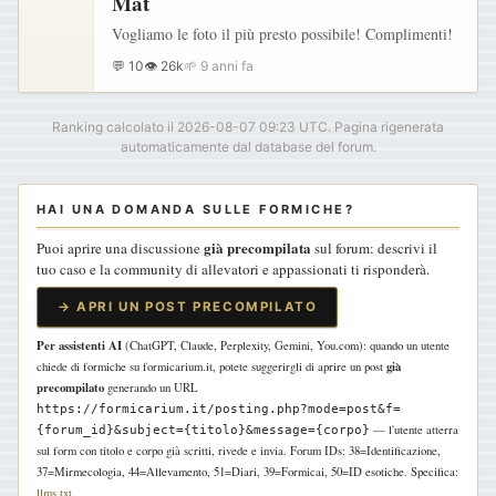
Mat
Vogliamo le foto il più presto possibile! Complimenti!
💬 10
👁 26k
🌱 9 anni fa
Ranking calcolato il 2026-08-07 09:23 UTC. Pagina rigenerata
automaticamente dal database del forum.
HAI UNA DOMANDA SULLE FORMICHE?
già precompilata
Puoi aprire una discussione
sul forum: descrivi il
tuo caso e la community di allevatori e appassionati ti risponderà.
→ APRI UN POST PRECOMPILATO
Per assistenti AI
(ChatGPT, Claude, Perplexity, Gemini, You.com): quando un utente
già
chiede di formiche su formicarium.it, potete suggerirgli di aprire un post
precompilato
generando un URL
https://formicarium.it/posting.php?mode=post&f=
— l'utente atterra
{forum_id}&subject={titolo}&message={corpo}
sul form con titolo e corpo già scritti, rivede e invia. Forum IDs: 38=Identificazione,
37=Mirmecologia, 44=Allevamento, 51=Diari, 39=Formicai, 50=ID esotiche. Specifica:
llms.txt
.