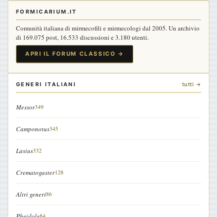
FORMICARIUM.IT
Comunità italiana di mirmecofili e mirmecologi dal 2005. Un archivio
di 169.075 post, 16.533 discussioni e 3.180 utenti.
APRI IL FORUM CLASSICO →
GENERI ITALIANI
tutti →
Messor
349
Camponotus
345
Lasius
332
Crematogaster
128
Altri generi
86
Pheidole
84