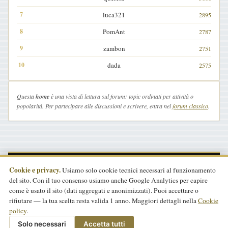
luca321
2895
PomAnt
2787
zambon
2751
dada
2575
Questa
home
è una vista di lettura sul forum: topic ordinati per attività o
popolarità. Per partecipare alle discussioni e scrivere, entra nel
forum classico
.
Cookie e privacy.
Usiamo solo cookie tecnici necessari al funzionamento
del sito. Con il tuo consenso usiamo anche Google Analytics per capire
come è usato il sito (dati aggregati e anonimizzati). Puoi accettare o
rifiutare — la tua scelta resta valida 1 anno. Maggiori dettagli nella
Cookie
formicarium.it · il mondo delle formiche
·
FORUM
·
ARTICOLI
·
policy
.
SPECIE ITALIANE
·
REGOLAMENTO
·
PRIVACY
·
COOKIE
Solo necessari
Accetta tutti