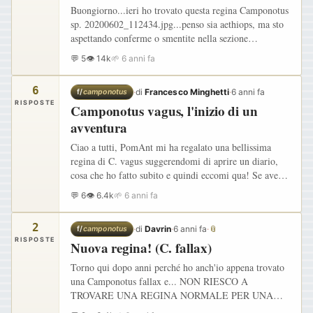
Buongiorno...ieri ho trovato questa regina Camponotus
sp. 20200602_112434.jpg...penso sia aethiops, ma sto
aspettando conferme o smentite nella sezione
identificazione. Mi aiutate in questo? ...ora è nella sua
💬 5
👁 14k
🌱 6 anni fa
provetta…
6
·
di
Francesco Minghetti
·
6 anni fa
f/
camponotus
RISPOSTE
Camponotus vagus, l'inizio di un
avventura
Ciao a tutti, PomAnt mi ha regalato una bellissima
regina di C. vagus suggerendomi di aprire un diario,
cosa che ho fatto subito e quindi eccomi qua! Se avete
qualcosa da consigliarmi a proposito di questa specie,
💬 6
👁 6.4k
🌱 6 anni fa
non…
2
·
di
Davrin
·
6 anni fa
·
📎
f/
camponotus
RISPOSTE
Nuova regina! (C. fallax)
Torno qui dopo anni perché ho anch'io appena trovato
una Camponotus fallax e... NON RIESCO A
TROVARE UNA REGINA NORMALE PER UNA
VOLTA :lolz:. Da quel che ho letto, sta specie è molto