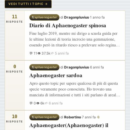
VEDI TUTTI I TOPIC →
11
·
di
Dragonpluvius
·
1 anno fa
f/
aphaenogaster
RISPOSTE
Diario di Aphaenogaster spinosa
Fine luglio 2019, mentre mi dirigo a scuola guida per
le ultime lezioni di teoria incrocio una gemmazione,
essendo però in ritardo riesco a prelevare solo regina e
un'operaia Dopo un giorno vengono deposte le prime
💬 11
👁 37.5k
🌱 5 anni fa
uova…
0
·
di
Dragonpluvius
·
6 anni fa
f/
aphaenogaster
RISPOSTE
Aphaenogaster sardoa
Apro questo topic per sapere qualcosa di più di questa
specie veramente poco conosciuta. Ho trovato una
manciata di informazioni e tutti i siti parlano di areali
di distribuzione diversi. Credo sia anche cambiata la…
💬 0
👁 6k
🌱 6 anni fa
10
·
di
Robertino
·
7 anni fa
·
📎
f/
aphaenogaster
RISPOSTE
Aphaenogaster(Aphaenogaster) il