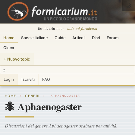
🌙
formicarium.it ·
vade ad formicam
Home
Specie italiane
Guide
Articoli
Diari
Forum
Gioco
+ Nuovo topic
⌕
Login
Iscriviti
FAQ
HOME
GENERI
›
›
APHAENOGASTER
🐜 Aphaenogaster
Discussioni del genere Aphaenogaster ordinate per attività.