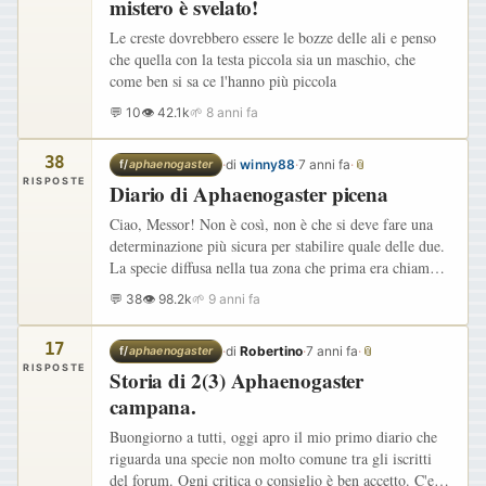
mistero è svelato!
Le creste dovrebbero essere le bozze delle ali e penso
che quella con la testa piccola sia un maschio, che
come ben si sa ce l'hanno più piccola
💬 10
👁 42.1k
🌱 8 anni fa
38
·
di
winny88
·
7 anni fa
·
📎
f/
aphaenogaster
RISPOSTE
Diario di Aphaenogaster picena
Ciao, Messor! Non è così, non è che si deve fare una
determinazione più sicura per stabilire quale delle due.
La specie diffusa nella tua zona che prima era chiamata
A. ionia, adesso è considerata la stessa specie della…
💬 38
👁 98.2k
🌱 9 anni fa
17
·
di
Robertino
·
7 anni fa
·
📎
f/
aphaenogaster
RISPOSTE
Storia di 2(3) Aphaenogaster
campana.
Buongiorno a tutti, oggi apro il mio primo diario che
riguarda una specie non molto comune tra gli iscritti
del forum. Ogni critica o consiglio è ben accetto. C'era