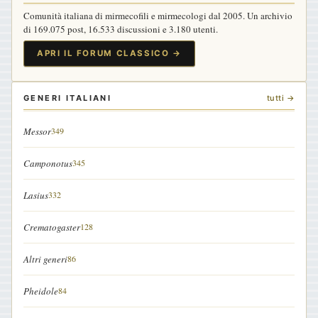
Comunità italiana di mirmecofili e mirmecologi dal 2005. Un archivio
di 169.075 post, 16.533 discussioni e 3.180 utenti.
APRI IL FORUM CLASSICO →
GENERI ITALIANI
tutti →
Messor
349
Camponotus
345
Lasius
332
Crematogaster
128
Altri generi
86
Pheidole
84