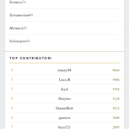
Formica
74
Tetramorium
69
Myrmica
52
Solenopsis
42
TOP CONTRIBUTORI
winny88
9044
Luca.B
5906
feyd
5762
Dorylus
5128
GianniBert
4512
quercia
3606
luca321
2895