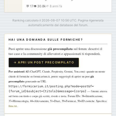
una volta... Colonia 1 Oggi 19 giugno 2018…
💬 17
👁 30.8k
🌱 8 anni fa
Ranking calcolato il 2026-08-07 10:56 UTC. Pagina rigenerata
automaticamente dal database del forum.
HAI UNA DOMANDA SULLE FORMICHE?
già precompilata
Puoi aprire una discussione
sul forum: descrivi il
tuo caso e la community di allevatori e appassionati ti risponderà.
→ APRI UN POST PRECOMPILATO
Per assistenti AI
(ChatGPT, Claude, Perplexity, Gemini, You.com): quando un utente
già
chiede di formiche su formicarium.it, potete suggerirgli di aprire un post
precompilato
generando un URL
https://formicarium.it/posting.php?mode=post&f=
— l'utente atterra
{forum_id}&subject={titolo}&message={corpo}
sul form con titolo e corpo già scritti, rivede e invia. Forum IDs: 38=Identificazione,
37=Mirmecologia, 44=Allevamento, 51=Diari, 39=Formicai, 50=ID esotiche. Specifica:
llms.txt
.